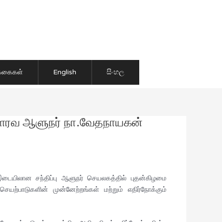
ிக்கைகள்
English
සිංහල
கௌரவ ஆளுநர் நா.வேதநாயகன்
யிலான சந்திப்பு ஆளுநர் செயலகத்தில் புதன்கிழமை
ாடுகளின் முன்னேற்றங்கள் மற்றும் எதிர்நோக்கும்