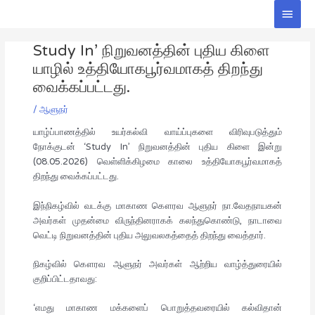
Skip
Main
to
Men
Post
content
Study In’ நிறுவனத்தின் புதிய கிளை
navigation
யாழில் உத்தியோகபூர்வமாகத் திறந்து
வைக்கப்பட்டது.
/
ஆளுநர்
யாழ்ப்பாணத்தில் உயர்கல்வி வாய்ப்புகளை விரிவுபடுத்தும்
நோக்குடன் ‘Study In’ நிறுவனத்தின் புதிய கிளை இன்று
(08.05.2026) வெள்ளிக்கிழமை காலை உத்தியோகபூர்வமாகத்
திறந்து வைக்கப்பட்டது.
இந்நிகழ்வில் வடக்கு மாகாண கௌரவ ஆளுநர் நா.வேதநாயகன்
அவர்கள் முதன்மை விருந்தினராகக் கலந்துகொண்டு, நாடாவை
வெட்டி நிறுவனத்தின் புதிய அலுவலகத்தைத் திறந்து வைத்தார்.
நிகழ்வில் கௌரவ ஆளுநர் அவர்கள் ஆற்றிய வாழ்த்துரையில்
குறிப்பிட்டதாவது:
‘எமது மாகாண மக்களைப் பொறுத்தவரையில் கல்விதான்