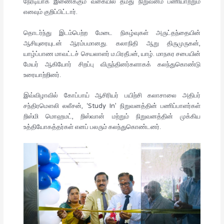
நேரடியாக இணைக்கும் வகையில் தமது நிறுவனம் பணியாற்றும்
எனவும் குறிப்பிட்டார்.
தொடர்ந்து இடம்பெற்ற மேடை நிகழ்வுகள் அருட்தந்தையின்
ஆசியுரையுடன் ஆரம்பமானது. கலாநிதி ஆறு திருமுருகன்,
யாழ்ப்பாண மாவட்டச் செயலாளர் ம.பிரதீபன், யாழ். மாநகர சபையின்
மேயர் ஆகியோர் சிறப்பு விருந்தினர்களாகக் கலந்துகொண்டு
உரையாற்றினர்.
இவ்விழாவில் கோப்பாய் ஆசிரியர் பயிற்சி கலாசாலை அதிபர்
சந்திரமௌலி லலீசன், ‘Study In’ நிறுவனத்தின் பணிப்பாளர்கள்
றிஸ்மி மொஹமட், றிஸ்வான் மற்றும் நிறுவனத்தின் முக்கிய
உத்தியோகத்தர்கள் எனப் பலரும் கலந்துகொண்டனர்.