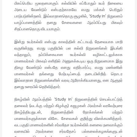
மிகப்பெரிய மூலதனமாகும். கல்வியில் எப்போதும் உயர் நிலையை
அடைய வேண்டும் என்பதற்காகவே எமது மக்கள் பெரிதும்
பாடுபடுகின்றனர். இவ்வாறானதொரு சூழலில், ‘Study In’ நிறுவனம்
யாழ்ப்பாணத்தில் தனது சேவைகளை ஆரம்பிப்பது மிகவும்
சிறப்பானதொரு விடயமாகும்.
இன்று உயர்கல்வி என்பது காலத்தின் கட்டாயத் தேவையாக மாறி
வருகின்றது. எமது பகுதியில் பல கல்வி நிறுவனங்கள் இயங்கி
வந்தாலும், நம்பிக்கையான உயர்கல்வி வழிகாட்டலுக்காக
மாணவர்கள் மிகவும் எளிதில் அணுகக்கூடிய ஒரு நிறுவனமாக இது
திகழ வேண்டும் என்பதே எனது எதிர்பார்ப்பு. எமது மண்ணின்
மாணவர்கள் தங்களது மேற்படிப்பைத் தடையின்றித் தொடர
இவ்வாறான நிறுவனங்களின் வரவு ஆரோக்கியமானது, என ஆளுநர்
தனது உரையில் தெரிவித்தார்.
நிகழ்வின் ஆரம்பத்தில் ‘Study In’ நிறுவனத்தின் செயல்பாட்டுத்
தலைவர் (வடக்கு மற்றும் கிழக்கு) கஜமுகன் அவர்கள் வரவேற்புரை
நிகழ்த்தியதுடன், நிறுவனத்தின் நோக்கங்கள் மற்றும்
மாணவர்களுக்கான விசேட சேவைகள் குறித்து விளக்கமளித்தார்.
வடபகுதி மாணவர்களின் சர்வதேச உயர்கல்விக் கனவை நனவாக்கும்
வகையில் அவர்களை சர்வதேசப் பல்கலைக்கழகங்களுடன்