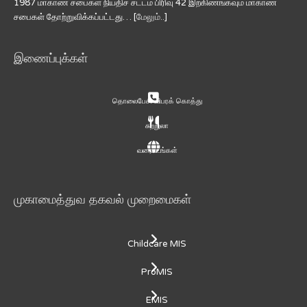
1987 மாகாண சபைகள் நியதிச் சட்டம் பிரிவு 42 இற்கிணங்கவும் மாகாண
சபைகள் தோற்றுவிக்கப்பட்டது… [
மேலும்..
]
இணைப்புக்கள்
தொலைபேசி விபரக் கொத்து
சுற்றுலா
வரைபடங்கள்
முகாமைத்துவ தகவல் முறைமைகள்
Childcare MIS
ProMIS
EMIS