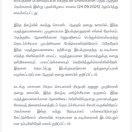
மையத்தின் பெண்நோயியல் விடுதியின் சேவைக்கான பகுதி ஆளுநர்
அவர்களால் இன்று புதன்கிழமை காலை (24.09.2025) ஆரம்பித்து
வைக்கப்பட்டது.
இந்த நிகழ்வில் கலந்து கொண்ட ஆளுநர் தனது உரையில், இந்த
மருத்துவமனையை முழுமையாக இயக்குவதுதான் எங்கள் நோக்கம்.
அதற்குரிய ஆளணிக்கான அனுமதியைப் பெற்றுக்கொள்வதற்கு
தொடர்ச்சியாக முயற்சிகளை மேற்கொண்டுள்ளோம். அதேநேரம்
இந்த மருத்துவமனையை தற்போது இயக்குவதற்கு நடவடிக்கை
எடுத்த கிளிநொச்சி மாவட்ட மருத்துவமனை நிர்வாகத்துக்கு எனது
நன்றிகளையும் பாராட்டுக்களையும் தெரிவித்துக்கொள்கின்றேன்.
இதனை தொடர்ந்;து இயக்குவதற்கான ஒத்துழைப்புகள்
வழங்கப்படும் என ஆளுநர் தனது உரையில் குறிப்பிட்டார்.
வடக்கு மாகாண பிரதம செயலாளர் திருமதி தனுஜா முருகேசன்
தனது உரையில், இந்த நிகழ்வு மகிழ்ச்சியான தருணம். இந்த
மருத்துவமனைக்கான ஆளணியை அங்கீகரிக்குமாறு முகாமைத்துவ
சேவைத் திணைக்களத்திடம் தொடர்ச்சியாகக் கோரி வருகின்றோம்.
அவர்களை இங்கு வந்து நேரடியாகப் பார்வையிடுமாறும்
கேட்டுள்ளோம். விரைவில் சாதகமான நடவடிக்கைகள் இடம்பெறும்
என நம்புகின்றேன் எனக் குறிப்பிட்டார்.