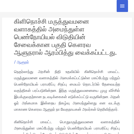
Skip
Main
to
Men
Post
content
கிளிநொச்சி மருத்துவமனை
navigation
வளாகத்தில் அமைந்துள்ள
பெண்நோயியல் விடுதியின்
சேவைக்கான பகுதி கௌரவ
ஆளுநரால் ஆரம்பித்து வைக்கப்பட்டது.
/
ஆளுநர்
நெதர்லாந்து அரசின் நிதி உதவியில் கிளிநொச்சி மாவட்ட
மருத்துவமனை வளாகத்தில் அமைக்கப்பட்டுள்ள மகப்பேற்று மற்றும்
பெண்நோயியல் பராமரிப்பு சிறப்பு மையம் தொடர்பில் தேவையற்ற
வதந்திகள் பரப்படுகின்றன. இந்த மருத்துவமனையை முழு வீச்சில்
இயக்குவதற்கான நடவடிக்கைகள் எடுக்கப்பட்டு வருகின்றன. அதன்
ஓர் அங்கமாக இன்றைய நிகழ்வு அமைந்துள்ளது என வடக்கு
மாகாண கௌரவ ஆளுநர் நா.வேதநாயகன் அவர்கள் தெரிவித்தார்.
கிளிநொச்சி மாவட்ட பொதுமருத்துவமனை வளாகத்தில்
அமைந்துள்ள மகப்பேற்று மற்றும் பெண்நோயியல் பராமரிப்பு சிறப்பு