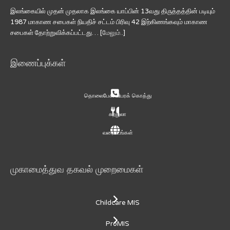
இலங்கையில் முதன் முதலாக இலங்கை யாப்பின் 13வது திருத்தத்தின் படியும்
1987 மாகாண சபைகள் நியதிச் சட்டம் பிரிவு 42 இற்கிணங்கவும் மாகாண
சபைகள் தோற்றுவிக்கப்பட்டது… [
மேலும்..
]
இணைப்புக்கள்
தொலைபேசி விபரக் கொத்து
சுற்றுலா
வரைபடங்கள்
முகாமைத்துவ தகவல் முறைமைகள்
Childcare MIS
ProMIS