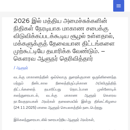
Skip
Main
to
Men
Post
content
2026 இல் மத்திய அமைச்சுக்களின்
navigation
நிதிகள் நேரடியாக மாகாண சபைக்கு
விடுவிக்கப்படக்கூடிய சூழல் உள்ளதால்,
மக்களுக்குத் தேவையான திட்டங்களை
முற்கூட்டியே தயாரிக்க வேண்டும். –
கௌரவ ஆளுநர் தெரிவித்தார்
/
ஆளுநர்
வடக்கு மாகாணத்தின் ஒவ்வொரு துறைக்குமான ஒருங்கிணைந்த
மற்றும் நீண்டகால நிலைத்திருப்புக்கான அபிவிருத்தித்
திட்டங்களைத் தயாரிப்பது தொடர்பான முன்னோடிக்
கலந்துரையாடல், வடக்கு மாகாண ஆளுநர் கௌரவ
நா.வேதநாயகன் அவர்கள் தலைமையில் இன்று திங்கட்கிழமை
(24.11.2025) மாலை ஆளுநர் செயலகத்தில் நடைபெற்றது.
இக்கலந்துரையாடலில் உரையாற்றிய ஆளுநர் அவர்கள்,