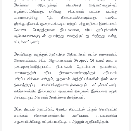
இதற்கான அறிவுறுத்தல் திறைசேரி அதிகாரிகளுக்கும்
வழங்கப்பட்டுள்ளது. பல்வேறு திட்டங்கள் ஊடாக வடக்கு
மாகாணத்திற்கு நிதி கிடைக்கப்பெறவுள்ளது. எனவே,
இறக்குமதியைக் குறைக்கக்கூடிய மற்றும் ஏற்றுமதியை இலக்காகக்
கொண்ட பொருத்தமான திட்டங்களை, உரிய தரப்புக்களின்
ஆலோசனைகளுடன் தயாரித்து வைத்திருப்பது சிறந்தது’ என்று
சுட்டிக்காட்டினார்.
இதன்போது கருத்துத் தெரிவித்த அதிகாரிகள், கடந்த காலங்களில்
அமைக்கப்பட்ட திட்ட அலுவலகங்கள் (Project Offices) ஊடாக
நடைமுறைப்படுத்தப்பட்ட திட்டங்கள் தொடர்பான தகவல்கள்,
மாகாணத்தின் உரிய திணைக்களங்களுக்குச் சரியாகப்
பகிரப்படவில்லை என்றும், இதனால் அத்திட்டங்களின் நீண்டகால
நிலைத்திருப்பு கேள்விக்குறியாகியுள்ளதையும் சுட்டிக்காட்டினர்.
எதிர்காலத்தில் இவ்வாறான தவறுகள் நிகழாமல் இருப்பதை உறுதி
செய்யுமாறும் அவர்கள் கோரிக்கை விடுத்தனர்.
இந்த விடயம் தொடர்பில், தேசிய திட்டமிடல் மற்றும் வெளிநாட்டு
வளங்கள் திணைக்களங்களின் பணிப்பாளர் நாயகங்களின்
வருகையின்போது சுட்டிக்காட்டுவதாக ஆளுநர் உறுதியளித்தார்.