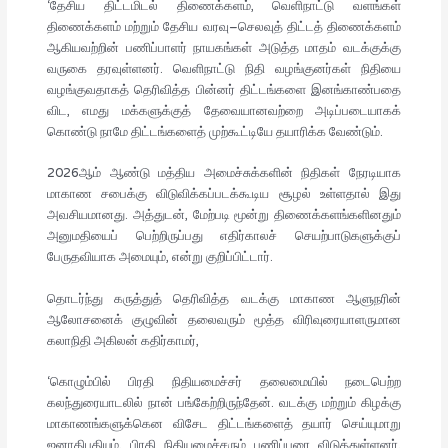
‘தேசிய திட்டமிடல் திணைக்களம், வெளிநாட்டு வளங்கள்
திணைக்களம் மற்றும் தேசிய வரவு–செலவுத் திட்டத் திணைக்களம்
ஆகியவற்றின் பணிப்பாளர் நாயகங்கள் அடுத்த மாதம் வடக்குக்கு
வருகை தரவுள்ளனர். வெளிநாட்டு நிதி வழங்குனர்கள் நிதியை
வழங்குவதாகத் தெரிவித்த பின்னர் திட்டங்களை இனங்காண்பதை
விட, எமது மக்களுக்குத் தேவையானவற்றை அடிப்படையாகக்
கொண்டு நாமே திட்டங்களைத் முற்கூட்டியே தயாரிக்க வேண்டும்.
2026ஆம் ஆண்டு மத்திய அமைச்சுக்களின் நிதிகள் நேரடியாக
மாகாண சபைக்கு விடுவிக்கப்படக்கூடிய சூழல் உள்ளதால் இது
அவசியமானது. அத்துடன், மேற்படி மூன்று திணைக்களங்களினதும்
அனுமதியைப் பெற்றிருப்பது எதிர்காலச் செயற்பாடுகளுக்குப்
பேருதவியாக அமையும், என்று குறிப்பிட்டார்.
தொடர்ந்து கருத்துத் தெரிவித்த வடக்கு மாகாண ஆளுநரின்
ஆலோசனைக் குழுவின் தலைவரும் மூத்த விரிவுரையாளருமான
கலாநிதி அகிலன் கதிர்காமர்,
‘கொழும்பில் பிரதி நிதியமைச்சர் தலைமையில் நடைபெற்ற
கலந்துரையாடலில் நான் பங்கேற்றிருந்தேன். வடக்கு மற்றும் கிழக்கு
மாகாணங்களுக்கென விசேட திட்டங்களைத் தயார் செய்யுமாறு
ஜனாதிபதியும், பிரதி நிதியமைச்சரும் பணிப்புரை விடுத்துள்ளனர்.