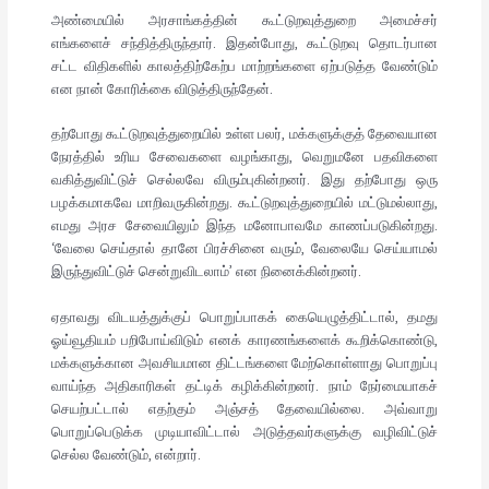
அண்மையில் அரசாங்கத்தின் கூட்டுறவுத்துறை அமைச்சர்
எங்களைச் சந்தித்திருந்தார். இதன்போது, கூட்டுறவு தொடர்பான
சட்ட விதிகளில் காலத்திற்கேற்ப மாற்றங்களை ஏற்படுத்த வேண்டும்
என நான் கோரிக்கை விடுத்திருந்தேன்.
தற்போது கூட்டுறவுத்துறையில் உள்ள பலர், மக்களுக்குத் தேவையான
நேரத்தில் உரிய சேவைகளை வழங்காது, வெறுமனே பதவிகளை
வகித்துவிட்டுச் செல்லவே விரும்புகின்றனர். இது தற்போது ஒரு
பழக்கமாகவே மாறிவருகின்றது. கூட்டுறவுத்துறையில் மட்டுமல்லாது,
எமது அரச சேவையிலும் இந்த மனோபாவமே காணப்படுகின்றது.
‘வேலை செய்தால் தானே பிரச்சினை வரும், வேலையே செய்யாமல்
இருந்துவிட்டுச் சென்றுவிடலாம்’ என நினைக்கின்றனர்.
ஏதாவது விடயத்துக்குப் பொறுப்பாகக் கையெழுத்திட்டால், தமது
ஓய்வூதியம் பறிபோய்விடும் எனக் காரணங்களைக் கூறிக்கொண்டு,
மக்களுக்கான அவசியமான திட்டங்களை மேற்கொள்ளாது பொறுப்பு
வாய்ந்த அதிகாரிகள் தட்டிக் கழிக்கின்றனர். நாம் நேர்மையாகச்
செயற்பட்டால் எதற்கும் அஞ்சத் தேவையில்லை. அவ்வாறு
பொறுப்பெடுக்க முடியாவிட்டால் அடுத்தவர்களுக்கு வழிவிட்டுச்
செல்ல வேண்டும், என்றார்.