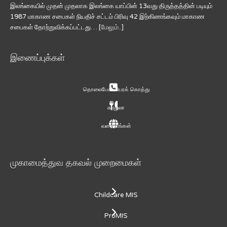
இலங்கையில் முதன் முதலாக இலங்கை யாப்பின் 13வது திருத்தத்தின் படியும்
1987 மாகாண சபைகள் நியதிச் சட்டம் பிரிவு 42 இற்கிணங்கவும் மாகாண
சபைகள் தோற்றுவிக்கப்பட்டது… [
மேலும்..
]
இணைப்புக்கள்
தொலைபேசி விபரக் கொத்து
சுற்றுலா
வரைபடங்கள்
முகாமைத்துவ தகவல் முறைமைகள்
Childcare MIS
ProMIS