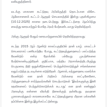
வலியுறுத்தினார்.
வடக்கு மாகாண கூட்டுறவு அபிவிருத்தி தொடர்பான விசேட
ஆலோசனைக் கூட்டம் ஆளுநர் செயலகத்தில் இன்று புதன்கிழமை
(10.12.2025) காலை நடைபெற்றது. இக்கூட்டத்தை ஆரம்பித்து
வைத்து உரையாற்றும் போதே அவர் மேற்கண்டவாறு தெரிவித்தார்.
அங்கு ஆளுநர் மேலும் உரையாற்றுகையில் தெரிவித்ததாவது:
கடந்த 2015 ஆம் ஆண்டு காலப்பகுதியில் நான் யாழ். மாவட்டச்
செயலராகப் பணியாற்றிய போது, கூட்டுறவுத்துறையைப் பலப்படுத்த
வேண்டும் என்ற நோக்கில் பல்வேறு முயற்சிகளை
மேற்கொண்டிருந்தேன். குறிப்பாக, மத்திய அரசாங்கத்திடமிருந்து
பெருமளவு நிதி ஒதுக்கீடுகளைப் பெற்றுக்கொடுத்துச் சங்கங்களை
வலுப்படுத்த நடவடிக்கை எடுத்தேன். ஆனால், எத்துறையை வளர்க்க
வேண்டும் என நான் அதிகம் அக்கறை காட்டினேனோ,
அத்துறையைச் சார்ந்தவர்களின் செயற்பாடுகள் ‘இவர்களுக்கு இனி
உதவிகளைப் பெற்றுக்கொடுக்கக் கூடாது’ என நான் எண்ணும்
அளவுக்கு என்னை விரக்தி நிலைக்குத் தள்ளியது. தவறான
முகாமைத்துவம் காரணமாகவே கூட்டுறவுத்துறை மீதான மக்களின்
நம்பிக்கை இன்று இழக்கப்பட்டுள்ளது.