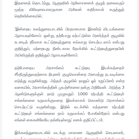
இதனைத் தொடர்ந்து, ஆளுநரின் ஆலோசனைக் குழுத் தலைவரும்
மூத்த விரிவுரையாளருமான அகிலன் கதிர்காமர் கருத்துத்
தெரிவிக்கையில்;
‘இன்றைய கலந்துரையாடலில் பிரதானமாக இரண்டு விடயங்களை
ஆராயவுள்ளோம். ஒன்று, தற்போது ஏற்பட்டுள்ள அனர்த்தச் சூழலில்
உடனடித் தீர்வாக கூட்டுறவுத்துறை எவ்வாறு செயற்படலாம் என்பது
குறித்தும், மற்றையது நீண்டகால நோக்கில் கூட்டுறவுத்துறையின்
அபிவிருத்தி குறித்தும் ஆராயவுள்ளோம்.
தற்போதைய அரசாங்கம் கூட்டுறவு இயக்கத்தைச்
சீர்திருத்துவதற்காக நிபுணர் குழுவொன்றை அமைத்து நடவடிக்கை
எடுத்து வருகின்றது. அந்தக் குழுவில் நானும் ஓர் உறுப்பினர் என்ற
வகையில், அரசாங்கத்தின் முயற்சிகளை நன்கு அறிவேன். அடுத்த 3
ஆண்டுகளுக்குள் நாடு முழுவதும் 1000 உற்பத்தி கூட்டுறவுச்
சங்கங்களை உருவாக்குவதை இலக்காகக் கொண்டு அரசாங்கம்
செயற்பட்டு வருகின்றது. இதில் வடக்கில் எத்தனை உற்பத்தி
கூட்டுறவுச் சங்கங்களை நாம் உருவாக்கப் போகின்றோம் என்பது
எங்கள் கைகளிலேயே தங்கியுள்ளது’ எனக் குறிப்பிட்டார்.
இக்கலந்துரையாடலில் வடக்கு மாகாண ஆளுநரின் செயலாளர்,