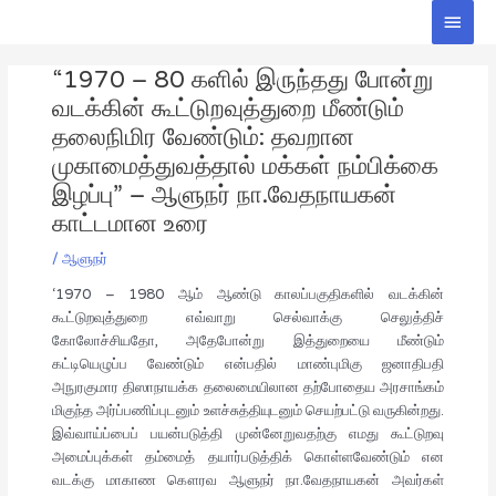
Skip
Main
to
Men
Post
content
“1970 – 80 களில் இருந்தது போன்று
navigation
வடக்கின் கூட்டுறவுத்துறை மீண்டும்
தலைநிமிர வேண்டும்: தவறான
முகாமைத்துவத்தால் மக்கள் நம்பிக்கை
இழப்பு” – ஆளுநர் நா.வேதநாயகன்
காட்டமான உரை
/
ஆளுநர்
‘1970 – 1980 ஆம் ஆண்டு காலப்பகுதிகளில் வடக்கின்
கூட்டுறவுத்துறை எவ்வாறு செல்வாக்கு செலுத்திச்
கோலோச்சியதோ, அதேபோன்று இத்துறையை மீண்டும்
கட்டியெழுப்ப வேண்டும் என்பதில் மாண்புமிகு ஜனாதிபதி
அநுரகுமார திஸாநாயக்க தலைமையிலான தற்போதைய அரசாங்கம்
மிகுந்த அர்ப்பணிப்புடனும் உளச்சுத்தியுடனும் செயற்பட்டு வருகின்றது.
இவ்வாய்ப்பைப் பயன்படுத்தி முன்னேறுவதற்கு எமது கூட்டுறவு
அமைப்புக்கள் தம்மைத் தயார்படுத்திக் கொள்ளவேண்டும் என
வடக்கு மாகாண கௌரவ ஆளுநர் நா.வேதநாயகன் அவர்கள்