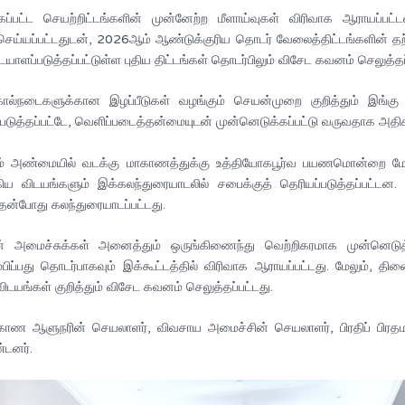
ப்பட்ட செயற்றிட்டங்களின் முன்னேற்ற மீளாய்வுகள் விரிவாக ஆராயப்ப
செய்யப்பட்டதுடன், 2026ஆம் ஆண்டுக்குரிய தொடர் வேலைத்திட்டங்களின் தற
ாளப்படுத்தப்பட்டுள்ள புதிய திட்டங்கள் தொடர்பிலும் விசேட கவனம் செலுத்தப்
ட கால்நடைகளுக்கான இழப்பீடுகள் வழங்கும் செயன்முறை குறித்தும் இங்கு
ப்படுத்தப்பட்டே, வெளிப்படைத்தன்மையுடன் முன்னெடுக்கப்பட்டு வருவதாக அதிகா
கம் அண்மையில் வடக்கு மாகாணத்துக்கு உத்தியோகபூர்வ பயணமொன்றை ம
ய விடயங்களும் இக்கலந்துரையாடலில் சபைக்குத் தெரியப்படுத்தப்பட்டன. அ
இதன்போது கலந்துரையாடப்பட்டது.
ைச்சுக்கள் அனைத்தும் ஒருங்கிணைந்து வெற்றிகரமாக முன்னெடுத்த ‘தெ
ப்பது தொடர்பாகவும் இக்கூட்டத்தில் விரிவாக ஆராயப்பட்டது. மேலும், தி
டயங்கள் குறித்தும் விசேட கவனம் செலுத்தப்பட்டது.
மாகாண ஆளுநரின் செயலாளர், விவசாய அமைச்சின் செயலாளர், பிரதிப் பிரதம 
்டனர்.