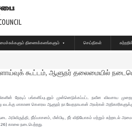
ைச்சுக்களும் திணைக்களங்களும்
செய்திகள்
சுற்றற
ளாய்வுக் கூட்டம், ஆளுநர் தலைமையில் நடைபெ
ின் நேரடிப் பங்களிப்புடனும் முன்னெடுக்கப்பட்ட நவீன விவசாய முறைத
ாறு வடக்கு மாகாண கௌரவ ஆளுநர் நா.வேதநாயகன் அவர்கள் அதிகாரிகளுக்கு 
ிவிருத்தி, நீர்ப்பாசனம், மீன்பிடி, நீர் விநியோகம் மற்றும் சுற்றாடல் அமை
026) காலை நடைபெற்றது.