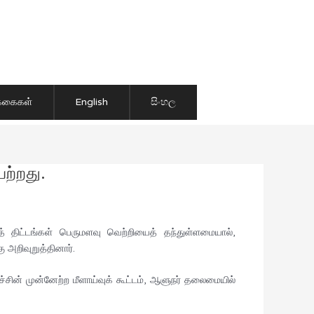
ிக்கைகள்
English
සිංහල
ற்றது.
் திட்டங்கள் பெருமளவு வெற்றியைத் தந்துள்ளமையால்,
அறிவுறுத்தினார்.
ச்சின் முன்னேற்ற மீளாய்வுக் கூட்டம், ஆளுநர் தலைமையில்