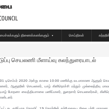
ைச்சுக்களும் திணைக்களங்களும்
செய்திகள்
சுற்றற
ப்பு செயலணி மீளாய்வு கலந்துரையாடல்
் 01 டிசெம்பர் 2020 அன்று காலை 10.00 மணிக்கு வடமாகாண ஆளுநர் கௌரவ 
ளர், ஆளுநரின் செயலாளர், யாழ் கிளிநொச்சி மற்றும் முல்லைத்தீவு மாவட்
,யாழ் போதனா வைத்தியசாலை பணிப்பாளர், துறைசார் செயலாளர்கள், கிளிந
கொண்டனர்.
ப்பட்டது. குறிப்பாக கொவிட் 19 தொற்றின் தற்போதைய நிலை பற்றி மாகாண