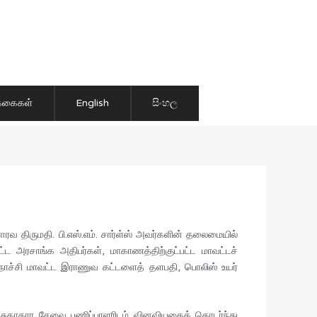
ிக்கைகள்
English
සිංහල
திருமதி. பி.எஸ்.எம். சார்ள்ஸ் அவர்களின் தலைமையில்
ட அரசாங்க அதிபர்கள், மாகாணத்திற்குட்பட்ட மாவட்டச்
ொச்சி மாவட்ட இராணுவ கட்டளைத் தளபதி, பொலிஸ் உயர்
 சுகாதார சேவை பணிப்பாளரிடம் வினவியதைத் தொடர்ந்து