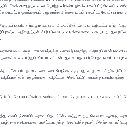
ில் மிகக் குறைந்தளவான தொற்றாளர்களே இனங்காணப்பட்டுள்ளனர். எனவே தட
்ளவர்களையும். சமூகத்தையும் பாதுகாக்க அக்கறையுடன் செயற்பட வேண்டுமென
திருத்தப் பணியாளர்களும் சுகாதார அமைச்சின் சுகாதார வழிகாட்டி சுற்று நி
புணர்வு அறிவுறுத்தல் மேற்பார்வை நடவடிக்கைகளை சுகாதாரத் துறையினர்,
.
பவர்களாலேயே எமது மாகாணத்திற்கு கொவிற் தொற்று அதிகரிப்பதால் வெளி ம
் சாவடி மற்றும் உரிய மாவட்ட பொதுச் சுகாதார பரிசோதகர்களிடம் வழங்க வே
கள் தொடர்பில் உரிய நடவடிக்கைகளை மேற்கொள்ளுமாறு கடற்படை அதிகாரியிடம்
ய விழிப்புணர்வுக் குழுக்களை விழிப்பாக செயற்பட்டு காவற்துறையினருக
்டரீதியற்ற செயற்பாடுகளின் உண்மை நிலை, அதற்கான காரணங்களை தமிழ் ம
்து வரும் நிலையில் அவை தொடர்பில் கருத்துரைத்த கௌரவ ஆளுநர் அவர
ாழ் வைத்தியசாலை பணிப்பாளருக்கு தெரிவித்ததுடன் இதற்காக தற்