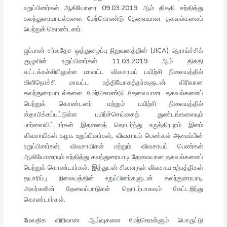
உறுப்பினர்கள் ஆகியோரை 09.03.2019 ஆம் திகதி சந்தித்து
கலந்துரையாடல்களை மேற்கொண்டு தேவையான தகவல்களைப்
பெற்றுக் கொண்டனர்.
ஜப்பான் சர்வதேச ஒத்துழைப்பு நிறுவனத்தின் (JICA) ஆராய்ச்சிக்
குழுவின் உறுப்பினர்கள் 11.03.2019 ஆம் திகதி
வட்டக்கச்சியிலுள்ள மாவட்ட விவசாயப் பயிற்சி நிலையத்தில்
கிளிநொச்சி மாவட்ட உத்தியோகத்தர்களுடன் விரிவான
கலந்துரையாடல்களை மேற்கொண்டு தேவையான தகவல்களைப்
பெற்றுக் கொண்டனர். மற்றும் பயிற்சி நிலையத்தில்
ஸ்தாபிக்கப்பட்டுள்ள பயிர்ச்செய்கைத் துண்டங்களையும்
பார்வையிட்டார்கள் இதனைத் தொடர்ந்து உருத்திரபுரம் இளம்
விவசாயிகள் கழக உறுப்பினர்கள், விவசாயப் பெண்கள் அமைப்பின்
உறுப்பினர்கள், விவசாயிகள் மற்றும் விவசாயப் பெண்கள்
ஆகியோரையும் சந்தித்து கலந்துரையாடி தேவையான தகவல்களைப்
பெற்றுக் கொண்டார்கள். இத்துடன் சிவனருள் விவசாய உற்பத்திகள்
தயாரிப்பு நிலையத்தின் உறுப்பினர்களுடன் கலந்துரையாடி
அவர்களின் தேவைப்பாடுகள் தொடர்பாகவும் கேட்டறிந்து
கொண்டார்கள்.
மேலதிக விரிவான ஆய்வுகளை மேற்கொள்ளும் பொருட்டு