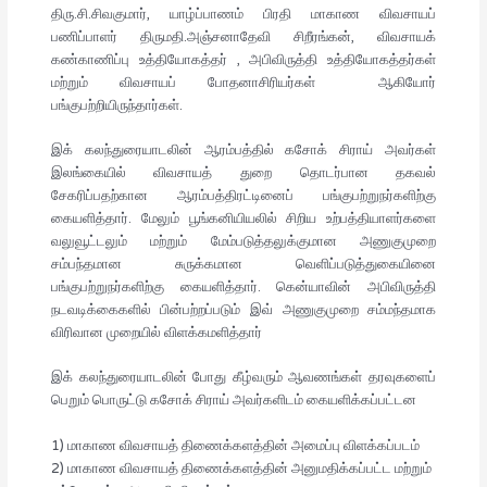
திரு.சி.சிவகுமார், யாழ்ப்பாணம் பிரதி மாகாண விவசாயப்
பணிப்பாளர் திருமதி.அஞ்சனாதேவி சிறீரங்கன், விவசாயக்
கண்காணிப்பு உத்தியோகத்தர் , அபிவிருத்தி உத்தியோகத்தர்கள்
மற்றும் விவசாயப் போதனாசிரியர்கள் ஆகியோர்
பங்குபற்றியிருந்தார்கள்.
இக் கலந்துரையாடலின் ஆரம்பத்தில் கசோக் சிராய் அவர்கள்
இலங்கையில் விவசாயத் துறை தொடர்பான தகவல்
சேகரிப்பதற்கான ஆரம்பத்திரட்டினைப் பங்குபற்றுநர்களிற்கு
கையளித்தார். மேலும் பூங்கனியியலில் சிறிய உற்பத்தியாளர்களை
வலுவூட்டலும் மற்றும் மேம்படுத்தலுக்குமான அணுகுமுறை
சம்பந்தமான சுருக்கமான வெளிப்படுத்துகையினை
பங்குபற்றுநர்களிற்கு கையளித்தார். கென்யாவின் அபிவிருத்தி
நடவடிக்கைகளில் பின்பற்றப்படும் இவ் அணுகுமுறை சம்மந்தமாக
விரிவான முறையில் விளக்கமளித்தார்
இக் கலந்துரையாடலின் போது கீழ்வரும் ஆவணங்கள் தரவுகளைப்
பெறும் பொருட்டு கசோக் சிராய் அவர்களிடம் கையளிக்கப்பட்டன
1) மாகாண விவசாயத் திணைக்களத்தின் அமைப்பு விளக்கப்படம்
2) மாகாண விவசாயத் திணைக்களத்தின் அனுமதிக்கப்பட்ட மற்றும்