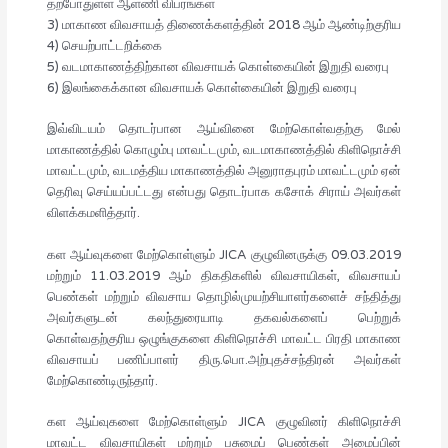
தற்போதுள்ள ஆளணி விபரங்கள்
3) மாகாண விவசாயத் திணைக்களத்தின் 2018 ஆம் ஆண்டிற்குரிய
4) செயற்பாட்டறிக்கை
5) வடமாகாணத்திற்கான விவசாயக் கொள்கையின் இறுதி வரைபு
6) இலங்கைக்கான விவசாயக் கொள்கையின் இறுதி வரைபு
இவ்விடயம் தொடர்பான ஆய்வினை மேற்கொள்வதற்கு மேல்
மாகாணத்தில் கொழும்பு மாவட்டமும், வடமாகாணத்தில் கிளிநொச்சி
மாவட்டமும், வடமத்திய மாகாணத்தில் அனுராதபுரம் மாவட்டமும் ஏன்
தெரிவு செய்யப்பட்டது என்பது தொடர்பாக கசோக் சிராய் அவர்கள்
விளக்கமளித்தார்.
கள ஆய்வுகளை மேற்கொள்ளும் JICA குழுவினருக்கு 09.03.2019
மற்றும் 11.03.2019 ஆம் திகதிகளில் விவசாயிகள், விவசாயப்
பெண்கள் மற்றும் விவசாய தொழில்முயற்சியாளர்களைச் சந்தித்து
அவர்களுடன் கலந்துரையாடி தகவல்களைப் பெற்றுக்
கொள்வதற்குரிய ஒழுங்குகளை கிளிநொச்சி மாவட்ட பிரதி மாகாண
விவசாயப் பணிப்பாளர் திரு.பொ.அற்புதச்சந்திரன் அவர்கள்
மேற்கொண்டிருந்தார்.
கள ஆய்வுகளை மேற்கொள்ளும் JICA குழுவினர் கிளிநொச்சி
மாவட்ட விவசாயிகள் மற்றும் பசுமைப் பெண்கள் அமைப்பின்