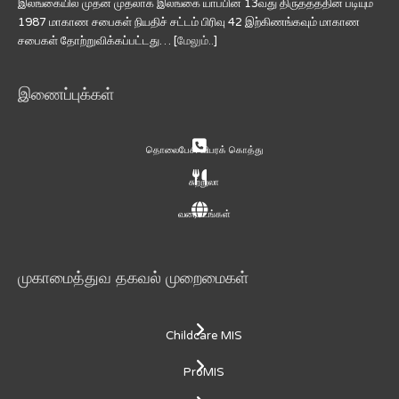
இலங்கையில் முதன் முதலாக இலங்கை யாப்பின் 13வது திருத்தத்தின் படியும்
1987 மாகாண சபைகள் நியதிச் சட்டம் பிரிவு 42 இற்கிணங்கவும் மாகாண
சபைகள் தோற்றுவிக்கப்பட்டது… [
மேலும்..
]
இணைப்புக்கள்
தொலைபேசி விபரக் கொத்து
சுற்றுலா
வரைபடங்கள்
முகாமைத்துவ தகவல் முறைமைகள்
Childcare MIS
ProMIS