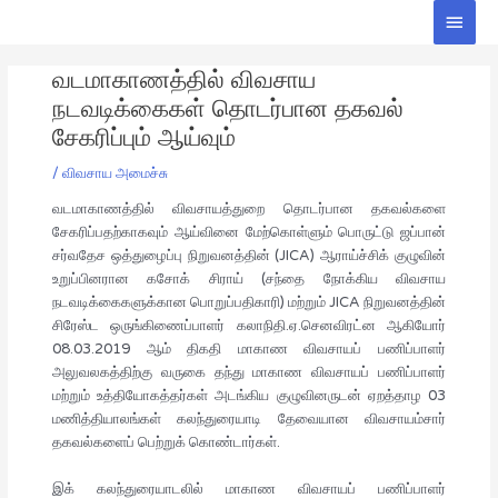
Skip
Main
to
Men
Post
content
வடமாகாணத்தில் விவசாய
navigation
நடவடிக்கைகள் தொடர்பான தகவல்
சேகரிப்பும் ஆய்வும்
/
விவசாய அமைச்சு
வடமாகாணத்தில் விவசாயத்துறை தொடர்பான தகவல்களை
சேகரிப்பதற்காகவும் ஆய்வினை மேற்கொள்ளும் பொருட்டு ஜப்பான்
சர்வதேச ஒத்துழைப்பு நிறுவனத்தின் (JICA) ஆராய்ச்சிக் குழுவின்
உறுப்பினரான கசோக் சிராய் (சந்தை நோக்கிய விவசாய
நடவடிக்கைகளுக்கான பொறுப்பதிகாரி) மற்றும் JICA நிறுவனத்தின்
சிரேஸ்ட ஒருங்கிணைப்பாளர் கலாநிதி.ஏ.செனவிரட்ன ஆகியோர்
08.03.2019 ஆம் திகதி மாகாண விவசாயப் பணிப்பாளர்
அலுவலகத்திற்கு வருகை தந்து மாகாண விவசாயப் பணிப்பாளர்
மற்றும் உத்தியோகத்தர்கள் அடங்கிய குழுவினருடன் ஏறத்தாழ 03
மணித்தியாலங்கள் கலந்துரையாடி தேவையான விவசாயம்சார்
தகவல்களைப் பெற்றுக் கொண்டார்கள்.
இக் கலந்துரையாடலில் மாகாண விவசாயப் பணிப்பாளர்