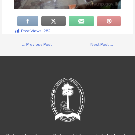
Post Views:
282
←
Previous Post
Next Post
→