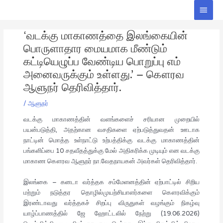
Skip
Main
to
Men
Post
content
‘வடக்கு மாகாணத்தை இலங்கையின்
navigation
பொருளாதார மையமாக மீண்டும்
கட்டியெழுப்ப வேண்டிய பொறுப்பு எம்
அனைவருக்கும் உள்ளது.’ – கௌரவ
ஆளுநர் தெரிவித்தார்.
/
ஆளுநர்
வடக்கு மாகாணத்தின் வளங்களைச் சரியான முறையில்
பயன்படுத்தி, அதற்கான வசதிகளை ஏற்படுத்துவதன் ஊடாக
நாட்டின் மொத்த உள்நாட்டு உற்பத்திக்கு வடக்கு மாகாணத்தின்
பங்களிப்பை 10 சதவீதத்துக்கு மேல் அதிகரிக்க முடியும் என வடக்கு
மாகாண கௌரவ ஆளுநர் நா.வேதநாயகன் அவர்கள் தெரிவித்தார்.
இலங்கை – கனடா வர்த்தக சம்மேளனத்தின் ஏற்பாட்டில் சிறிய
மற்றும் நடுத்தர தொழில்முயற்சியாளர்களை கௌரவிக்கும்
இரண்டாவது வர்த்தகச் சிறப்பு விருதுகள் வழங்கும் நிகழ்வு
யாழ்ப்பாணத்தில் ஜே ஹோட்டலில் நேற்று (19.06.2026)