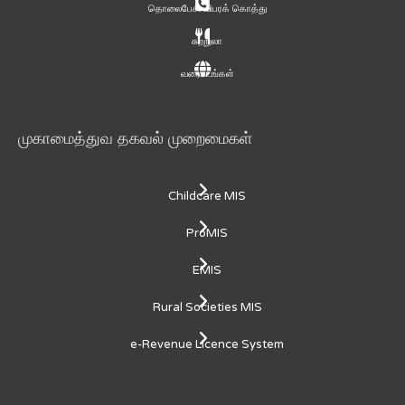
தொலைபேசி விபரக் கொத்து
சுற்றுலா
வரைபடங்கள்
முகாமைத்துவ தகவல் முறைமைகள்
Childcare MIS
ProMIS
EMIS
Rural Societies MIS
e-Revenue Licence System