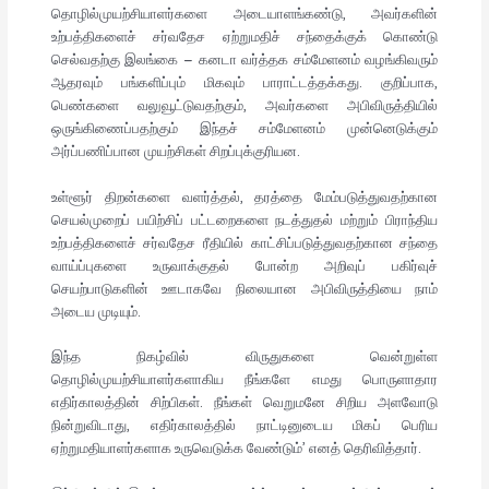
தொழில்முயற்சியாளர்களை அடையாளங்கண்டு, அவர்களின்
உற்பத்திகளைச் சர்வதேச ஏற்றுமதிச் சந்தைக்குக் கொண்டு
செல்வதற்கு இலங்கை – கனடா வர்த்தக சம்மேளனம் வழங்கிவரும்
ஆதரவும் பங்களிப்பும் மிகவும் பாராட்டத்தக்கது. குறிப்பாக,
பெண்களை வலுவூட்டுவதற்கும், அவர்களை அபிவிருத்தியில்
ஒருங்கிணைப்பதற்கும் இந்தச் சம்மேளனம் முன்னெடுக்கும்
அர்ப்பணிப்பான முயற்சிகள் சிறப்புக்குரியன.
உள்ளூர் திறன்களை வளர்த்தல், தரத்தை மேம்படுத்துவதற்கான
செயல்முறைப் பயிற்சிப் பட்டறைகளை நடத்துதல் மற்றும் பிராந்திய
உற்பத்திகளைச் சர்வதேச ரீதியில் காட்சிப்படுத்துவதற்கான சந்தை
வாய்ப்புகளை உருவாக்குதல் போன்ற அறிவுப் பகிர்வுச்
செயற்பாடுகளின் ஊடாகவே நிலையான அபிவிருத்தியை நாம்
அடைய முடியும்.
இந்த நிகழ்வில் விருதுகளை வென்றுள்ள
தொழில்முயற்சியாளர்களாகிய நீங்களே எமது பொருளாதார
எதிர்காலத்தின் சிற்பிகள். நீங்கள் வெறுமனே சிறிய அளவோடு
நின்றுவிடாது, எதிர்காலத்தில் நாட்டினுடைய மிகப் பெரிய
ஏற்றுமதியாளர்களாக உருவெடுக்க வேண்டும்’ எனத் தெரிவித்தார்.