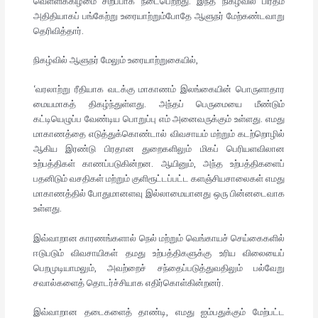
வெள்ளிக்கிழமை சிறப்பாக நடைபெற்றது. இந்த நிகழ்வில் பிரதம
அதிதியாகப் பங்கேற்று உரையாற்றும்போதே ஆளுநர் மேற்கண்டவாறு
தெரிவித்தார்.
நிகழ்வில் ஆளுநர் மேலும் உரையாற்றுகையில்,
‘வரலாற்று ரீதியாக வடக்கு மாகாணம் இலங்கையின் பொருளாதார
மையமாகத் திகழ்ந்துள்ளது. அந்தப் பெருமையை மீண்டும்
கட்டியெழுப்ப வேண்டிய பொறுப்பு எம் அனைவருக்கும் உள்ளது. எமது
மாகாணத்தை எடுத்துக்கொண்டால் விவசாயம் மற்றும் கடற்றொழில்
ஆகிய இரண்டு பிரதான துறைகளிலும் மிகப் பெரியளவிலான
உற்பத்திகள் காணப்படுகின்றன. ஆயினும், அந்த உற்பத்திகளைப்
பதனிடும் வசதிகள் மற்றும் குளிரூட்டப்பட்ட களஞ்சியசாலைகள் எமது
மாகாணத்தில் போதுமானளவு இல்லாமையானது ஒரு பின்னடைவாக
உள்ளது.
இவ்வாறான காரணங்களால் நெல் மற்றும் வெங்காயச் செய்கைகளில்
ஈடுபடும் விவசாயிகள் தமது உற்பத்திகளுக்கு உரிய விலையைப்
பெறமுடியாமலும், அவற்றைச் சந்தைப்படுத்துவதிலும் பல்வேறு
சவால்களைத் தொடர்ச்சியாக எதிர்கொள்கின்றனர்.
இவ்வாறான தடைகளைத் தாண்டி, எமது ஐம்பதுக்கும் மேற்பட்ட