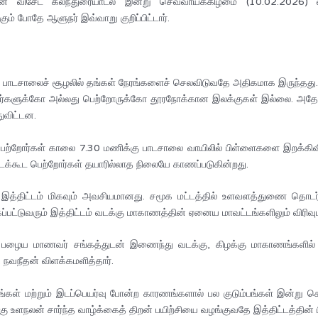
்பான விசேட கலந்துரையாடல் இன்று செவ்வாய்க்கிழமை (10.02.2026)
ம் போதே ஆளுநர் இவ்வாறு குறிப்பிட்டார்.
பாடசாலைச் சூழலில் தங்கள் நேரங்களைச் செலவிடுவதே அதிகமாக இருந்தது.
களுக்கோ அல்லது பெற்றோருக்கோ தூரநோக்கான இலக்குகள் இல்லை. அதேபோன்று,
துவிட்டன.
 பெற்றோர்கள் காலை 7.30 மணிக்கு பாடசாலை வாயிலில் பிள்ளைகளை இறக்கிவிட
விடக்கூட பெற்றோர்கள் தயாரில்லாத நிலையே காணப்படுகின்றது.
த்திட்டம் மிகவும் அவசியமானது. சமூக மட்டத்தில் உளவளத்துணை தொடர்
ப்பட்டுவரும் இத்திட்டம் வடக்கு மாகாணத்தின் ஏனைய மாவட்டங்களிலும் விரிவுபட
ீட பழைய மாணவர் சங்கத்துடன் இணைந்து வடக்கு, கிழக்கு மாகாணங்களில் 
. நவநீதன் விளக்கமளித்தார்.
சம்பவங்கள் மற்றும் இடப்பெயர்வு போன்ற காரணங்களால் பல குடும்பங்கள் இன்ற
கு உளநலன் சார்ந்த வாழ்க்கைத் திறன் பயிற்சியை வழங்குவதே இத்திட்டத்தின்