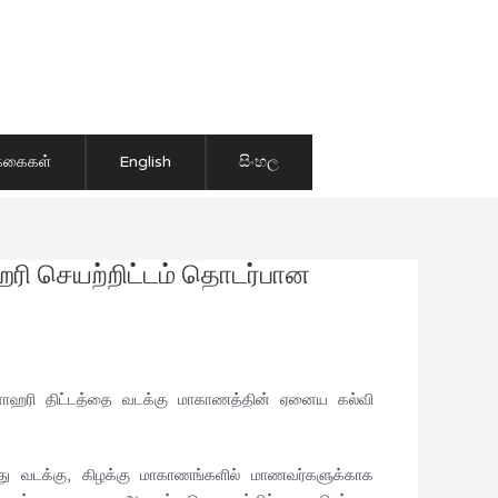
ிக்கைகள்
English
සිංහල
ரி செயற்றிட்டம் தொடர்பான
மனோஹரி திட்டத்தை வடக்கு மாகாணத்தின் ஏனைய கல்வி
ு வடக்கு, கிழக்கு மாகாணங்களில் மாணவர்களுக்காக