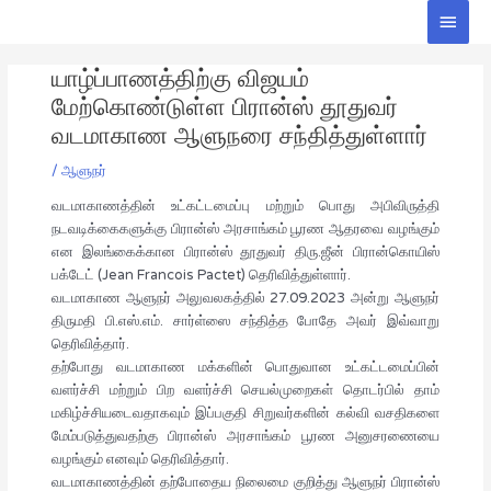
Skip
Main
to
Men
Post
content
யாழ்ப்பாணத்திற்கு விஜயம்
navigation
மேற்கொண்டுள்ள பிரான்ஸ் தூதுவர்
வடமாகாண ஆளுநரை சந்தித்துள்ளார்
/
ஆளுநர்
வடமாகாணத்தின் உட்கட்டமைப்பு மற்றும் பொது அபிவிருத்தி
நடவடிக்கைகளுக்கு பிரான்ஸ் அரசாங்கம் பூரண ஆதரவை வழங்கும்
என இலங்கைக்கான பிரான்ஸ் தூதுவர் திரு.ஜீன் பிரான்கொயிஸ்
பக்டேட் (Jean Francois Pactet) தெரிவித்துள்ளார்.
வடமாகாண ஆளுநர் அலுவலகத்தில் 27.09.2023 அன்று ஆளுநர்
திருமதி பி.எஸ்.எம். சார்ள்ஸை சந்தித்த போதே அவர் இவ்வாறு
தெரிவித்தார்.
தற்போது வடமாகாண மக்களின் பொதுவான உட்கட்டமைப்பின்
வளர்ச்சி மற்றும் பிற வளர்ச்சி செயல்முறைகள் தொடர்பில் தாம்
மகிழ்ச்சியடைவதாகவும் இப்பகுதி சிறுவர்களின் கல்வி வசதிகளை
மேம்படுத்துவதற்கு பிரான்ஸ் அரசாங்கம் பூரண அனுசரணையை
வழங்கும் எனவும் தெரிவித்தார்.
வடமாகாணத்தின் தற்போதைய நிலைமை குறித்து ஆளுநர் பிரான்ஸ்