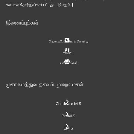
சபைகள் தோற்றுவிக்கப்பட்டது… [
மேலும்..
]
இணைப்புக்கள்
தொலைபேசி விபரக் கொத்து
சுற்றுலா
வரைபடங்கள்
முகாமைத்துவ தகவல் முறைமைகள்
Childcare MIS
ProMIS
EMIS