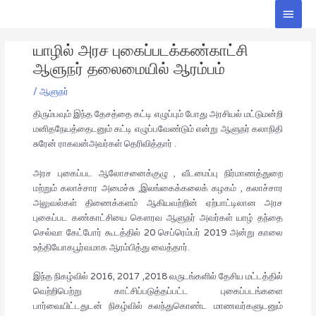
Skip
Main
to
Men
Post
content
யாழில் அரச புகைப்படக்கண்காட்சி
navigation
ஆளுநர் தலைமையில் ஆரம்பம்
/
ஆளுநர்
திரும்பவும் இந்த தேசத்தை கட்டி எழுப்பும் போது அரசியல் மட்டுமன்றி
மனிதநேயத்தைடனும் கட்டி எழுப்பவேண்டும் என்று ஆளுநர் கலாநிதி
சுரேன் ராகவன்அவர்கள் தெரிவித்தார் .
அரச புகைப்பட ஆலோசனைக்குழு , வீடமைப்பு நிர்மாணத்துறை
மற்றும் கலாச்சார அமைச்சு ,இலங்கைக்கலைக் கழகம் , கலாச்சார
அலுவல்கள் திணைக்களம் ஆகியவற்றின் ஏற்பாட்டிலான அரச
புகைப்பட கண்காட்சியை கௌரவ ஆளுநர் அவர்கள் யாழ் தந்தை
செல்வா கேட்போர் கூடத்தில் 20 செப்ரெம்பர் 2019 அன்று காலை
உத்தியோகபூர்வமாக ஆரம்பித்து வைத்தார்.
இந்த நிகழ்வில் 2016, 2017 ,2018 வருடங்களில் தேசிய மட்டத்தில்
வெற்றிபெற்று காட்சிப்படுத்தப்பட்ட புகைப்படங்களை
பார்வையிட்டதுடன் நிகழ்வில் கலந்துகொண்ட மாணவர்களுடனும்