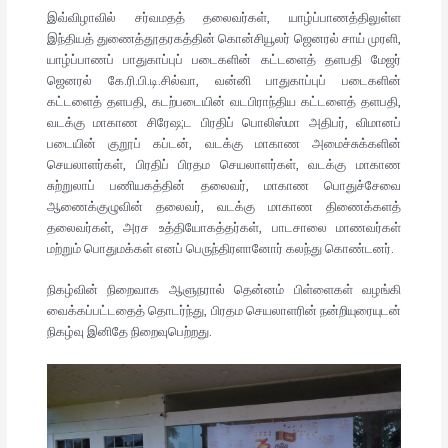
இவ்விழாவில் சர்வமதத் தலைவர்கள், யாழ்ப்பாணத்திலுள்ள
இந்தியத் துணைத்தூதரகத்தின் கொன்சியூலர் ஜெனரல் சாய் முரளி,
யாழ்ப்பாணப் பாதுகாப்புப் படைகளின் கட்டளைத் தளபதி மேஜர்
ஜெனரல் கே.ரி.பி.டி.சில்வா, வன்னி பாதுகாப்புப் படைகளின்
கட்டளைத் தளபதி, கடற்படையின் வடபிராந்திய கட்டளைத் தளபதி,
வடக்கு மாகாண சிரேஷ;ட பிரதிப் பொலிஸ்மா அதிபர், விமானப்
படையின் குறூப் கப்டன், வடக்கு மாகாண அமைச்சுக்களின்
செயலாளர்கள், பிரதிப் பிரதம செயலாளர்கள், வடக்கு மாகாண
சுற்றுலாப் பணியகத்தின் தலைவர், மாகாண பொதுச்சேவை
ஆணைக்குழுவின் தலைவர், வடக்கு மாகாண திணைக்களத்
தலைவர்கள், அரச உத்தியோகத்தர்கள், பாடசாலை மாணவர்கள்
மற்றும் பொதுமக்கள் எனப் பெருந்திரளானோர் கலந்து கொண்டனர்.
நிகழ்வின் நிறைவாக ஆளுநரால் தென்னம் பிள்ளைகள் வழங்கி
வைக்கப்பட்டதைத் தொடர்ந்து, பிரதம செயலாளரின் நன்றியுரையுடன்
நிகழ்வு இனிதே நிறைவுபெற்றது.