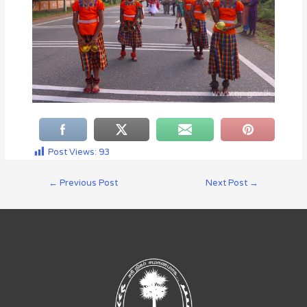
Post Views:
93
←
Previous Post
Next Post
→