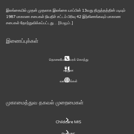
இலங்கையில் முதன் முதலாக இலங்கை யாப்பின் 13வது திருத்தத்தின் படியும்
1987 மாகாண சபைகள் நியதிச் சட்டம் பிரிவு 42 இற்கிணங்கவும் மாகாண
சபைகள் தோற்றுவிக்கப்பட்டது… [
மேலும்..
]
இணைப்புக்கள்
தொலைபேசி விபரக் கொத்து
சுற்றுலா
வரைபடங்கள்
முகாமைத்துவ தகவல் முறைமைகள்
Childcare MIS