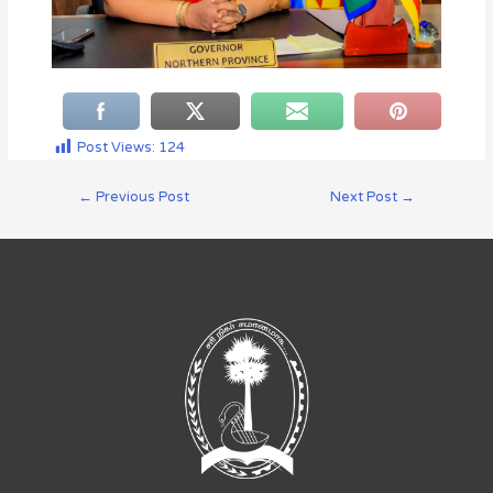
Post Views:
124
←
Previous Post
Next Post
→