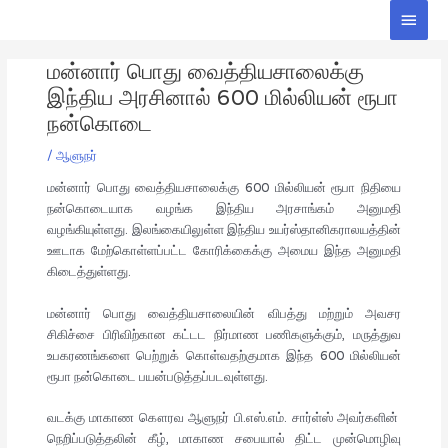
Skip
Main
to
Men
Post
content
மன்னார் பொது வைத்தியசாலைக்கு
navigation
இந்திய அரசினால் 600 மில்லியன் ரூபா
நன்கொடை
/
ஆளுநர்
மன்னார் பொது வைத்தியசாலைக்கு 600 மில்லியன் ரூபா நிதியை
நன்கொடையாக வழங்க இந்திய அரசாங்கம் அனுமதி
வழங்கியுள்ளது. இலங்கையிலுள்ள இந்திய உயர்ஸ்தானிகராலயத்தின்
ஊடாக மேற்கொள்ளப்பட்ட கோரிக்கைக்கு அமைய இந்த அனுமதி
கிடைத்துள்ளது.
மன்னார் பொது வைத்தியசாலையின் விபத்து மற்றும் அவசர
சிகிச்சை பிரிவிற்கான கட்டட நிர்மாண பணிகளுக்கும், மருத்துவ
உபகரணங்களை பெற்றுக் கொள்வதற்குமாக இந்த 600 மில்லியன்
ரூபா நன்கொடை பயன்படுத்தப்படவுள்ளது.
வடக்கு மாகாண கௌரவ ஆளுநர் பி.எஸ்.எம். சார்ள்ஸ் அவர்களின்
நெறிப்படுத்தலின் கீழ், மாகாண சபையால் திட்ட முன்மொழிவு