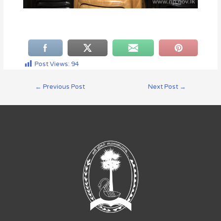
Post Views:
94
←
Previous Post
Next Post
→