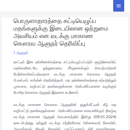
Skip
Main
to
Men
Post
content
பொருளாதாரத்தை கட்டியெழுப்ப
navigation
மதங்களுக்கு இடையிலான ஒற்றுமை
அவசியம் என வடக்கு மாகாண
கௌரவ ஆளுநர் தெரிவிப்பு
/
ஆளுநர்
நாட்டில் இன நல்லிணக்கத்தை கட்டியெழுப்பப்படும் சூழ்நிலையில்,
மதங்களிடையே ஒற்றுமையை சீர்குலைக்கும் செயற்பாடுகள்
மேற்கொள்ளப்படுவதாக வடக்கு மாகாண கௌரவ ஆளுநர்
பி.எஸ்.எம். சார்ள்ஸ் தெரிவித்தார். மத நல்லிணக்கத்தை ஏற்படுத்தும்
முகமாக, வழிபாட்டு தலங்களுக்கான அன்பளிப்புகளை வழங்கும்
போதே கௌரவ ஆளுநர் இதனை கூறினார்.
வடக்கு மாகாண கௌரவ ஆளுநரின் ஒதுக்கீட்டின் கீழ் மத
வழிபாட்டு தலங்களுக்கான அன்பளிப்புகளை கையளிக்கும் நிகழ்வு
வடக்கு மாகாண ஆளுநர் செயலகத்தில் இன்று (09.01.2024)
நடைபெற்றது. நல்லூர் வடக்கு சந்திரசேகர பிள்ளையார் கோவில்,
ஆவரங்கால் சிவன் கோவில், யாழ்ப்பாணம் ஸ்ரீ நாகவிகாரை,