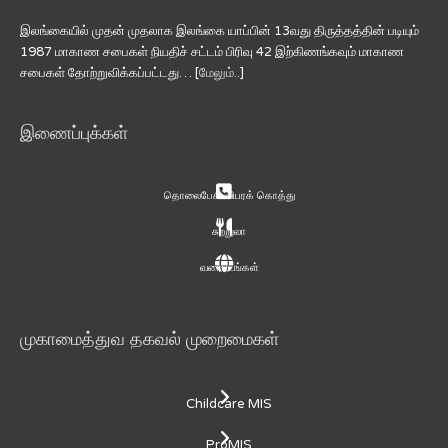
இலங்கையில் முதன் முதலாக இலங்கை யாப்பின் 13வது திருத்தத்தின் படியும்
1987 மாகாண சபைகள் நியதிச் சட்டம் பிரிவு 42 இற்கிணங்கவும் மாகாண
சபைகள் தோற்றுவிக்கப்பட்டது… [
மேலும்..
]
இணைப்புக்கள்
தொலைபேசி விபரக் கொத்து
சுற்றுலா
வரைபடங்கள்
முகாமைத்துவ தகவல் முறைமைகள்
Childcare MIS
ProMIS