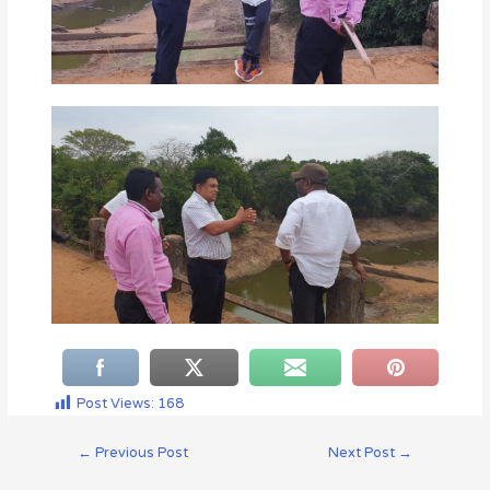
Post Views:
168
←
Previous Post
Next Post
→