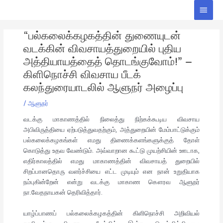
Skip
Main
to
Men
Post
content
“பல்கலைக்கழகத்தின் துணையுடன்
navigation
வடக்கின் விவசாயத்துறையில் புதிய
அத்தியாயத்தைத் தொடங்குவோம்!” –
கிளிநொச்சி விவசாய பீடக்
கலந்துரையாடலில் ஆளுநர் அழைப்பு
/
ஆளுநர்
வடக்கு மாகாணத்தில் நிலைத்து நிற்கக்கூடிய விவசாய
அபிவிருத்தியை ஏற்படுத்துவதற்கும், அத்துறையின் மேம்பாட்டுக்கும்
பல்கலைக்கழகங்கள் எமது திணைக்களங்களுக்குத் தோள்
கொடுத்து உதவ வேண்டும். அவ்வாறான கூட்டு முயற்சியின் ஊடாக,
எதிர்காலத்தில் எமது மாகாணத்தின் விவசாயத் துறையில்
சிறப்பானதொரு வளர்ச்சியை எட்ட முடியும் என நான் உறுதியாக
நம்புகின்றேன் என்று வடக்கு மாகாண கௌரவ ஆளுநர்
நா.வேதநாயகன் தெரிவித்தார்.
யாழ்ப்பாணப் பல்கலைக்கழகத்தின் கிளிநொச்சி அறிவியல்