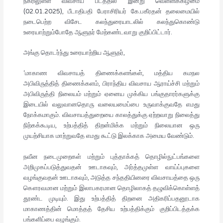
நகரிலுள்ள விவசாய பீடத்தில் இன்று வெள்ளிக்கிழமை
(02.01.2025), பீடாதிபதி பேராசிரியர் கே.பகீரதன் தலைமையில்
நடைபெற்ற விசேட கலந்துரையாடலில் கலந்துகொண்டு
உரையாற்றும்போதே ஆளுநர் மேற்கண்டவாறு குறிப்பிட்டார்.
அங்கு தொடர்ந்து உரையாற்றிய ஆளுநர்,
‘மாகாண விவசாயத் திணைக்களங்கள், மத்திய கமநல
அபிவிருத்தித் திணைக்களம், பிராந்திய விவசாய ஆராய்ச்சி மற்றும்
அபிவிருத்தி நிலையம் மற்றும் ஏனைய முக்கிய பங்குதாரர்களுக்கு
இடையில் வலுவானதொரு வலையமைப்பை உருவாக்குவதே எமது
நோக்கமாகும். விவசாயத்துறையை காலத்துக்கு ஏற்றவாறு நிலைத்து
நிற்கக்கூடிய, உற்பத்தித் திறன்மிக்க மற்றும் நிலையான ஒரு
முயற்சியாக மாற்றுவதே எமது கூட்டு இலக்காக அமைய வேண்டும்.
நவீன நடைமுறைகள் மற்றும் புத்தாக்கத் தொழில்நுட்பங்களை
அறிமுகப்படுத்துவதன் ஊடாகவும், அர்த்தமுள்ள வாய்ப்புகளை
வழங்குவதன் ஊடாகவும், அடுத்த சந்ததியினரை விவசாயத்தை ஒரு
கௌரவமான மற்றும் இலாபகரமான தொழிலாகத் தழுவிக்கொள்ளத்
தூண்ட முடியும். இது உற்பத்தித் திறனை அதிகரிப்பதனூடாக
மாகாணத்தின் மொத்தத் தேசிய உற்பத்திக்கும் குறிப்பிடத்தக்க
பங்களிப்பை வழங்கும்.