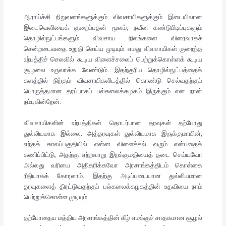
ஆராய்ச்சி நிறுவனங்களுக்கும் விவசாயிகளுக்கும் இடையிலான
இடைவெளியைக் குறைப்பதன் மூலம், நவீன கண்டுபிடிப்புகளும்
தொழில்நுட்பங்களும் விவசாய நிலங்களை விரைவாகச்
சென்றடைவதை உறுதி செய்ய முடியும். எமது விவசாயிகள் குறைந்த
உற்பத்திச் செலவில் கூடிய விளைச்சலைப் பெற்றுக்கொள்ளக் கூடிய
சூழலை உருவாக்க வேண்டும். இதற்குரிய தொழில்நுட்பத்தைக்
களத்தில் நிற்கும் விவசாயிகளிடத்தில் கொண்டு செல்வதற்குப்
பொருத்தமான தரப்பாகப் பல்கலைக்கழகம் இருக்கும் என நான்
நம்புகின்றேன்.
விவசாயிகளின் உற்பத்திகள் தொடர்பான தரவுகள் தற்போது
துல்லியமாக இல்லை. அத்தரவுகள் துல்லியமாக இருக்குமாயின்,
எந்தக் காலப்பகுதியில் என்ன விளைச்சல் வரும் என்பதைக்
கணிப்பிட்டு, அதற்கு ஏற்றவாறு இறக்குமதியைத் தடை செய்யவோ
அல்லது வரியை அதிகரிக்கவோ அரசாங்கத்திடம் கொள்கை
ரீதியாகக் கோரலாம். இதற்கு அடிப்படையான துல்லியமான
தரவுகளைத் திரட்டுவதற்குப் பல்கலைக்கழகத்தின் உதவியை நாம்
பெற்றுக்கொள்ள முடியும்.
தற்போதைய மத்திய அரசாங்கத்தின் கீழ் எமக்குச் சாதகமான சூழல்