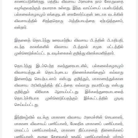
காணப்படுகின்றது. மத்திய விவசாய அமைச்சு நாம் கோருவதை
வழங்குவதற்குத் தயாராக உள்ளது. இந்த வாய்ப்பைப் பயன்படுத்தி,
பல்கலைக்கழகமும் எங்களுடன் கைகோர்ப்பதன் ஊடாக வடக்கின்
விவசாயத்தில் சிறந்ததொரு அத்தியாயத்தை ஏற்படுத்தலாம்,
என்றார்.
இதனைத் தொடர்ந்து உரையாற்றிய விவசாய பீடத்தின் பீடாதிபதி,
கடந்த காலங்களில் விவசாய பீடத்தால் சமூக மட்டத்தில்
முன்னெடுக்கப்பட்ட நடவடிக்கைகள் குறித்து விளக்கமளித்தார்.
தொடர்ந்து இடம்பெற்ற கலந்துரையாடலில், பல்கலைக்கழகமும்
விவசாயத்துடன் தொடர்புடைய திணைக்களங்களும் எவ்வாறு
இணைந்து செயற்படலாம் என்பது குறித்தும், மாகாணத்துக்கான
விவசாய அபிவிருத்தித் திட்டத்தை எவ்வாறு தயாரிப்பது என்பது
குறித்தும் விரிவாக ஆராயப்பட்டது. இக்கலந்துரையாடலைத்
தொடர்ச்சியாக முன்னெடுப்பதற்கும் இக்கூட்டத்தில் முடிவு
செய்யப்பட்டது.
இந்நிகழ்வில் வடக்கு மாகாண விவசாய அமைச்சின் செயலாளர்,
மாகாண விவசாயப் பணிப்பாளர், மேலதிக மாகாணப் பணிப்பாளர்,
மாவட்டப் பணிப்பாளர்கள், மாகாண நீர்ப்பாசனத் திணைக்களப்
பணிப்பாளர், கமநல சேவைகள் உதவிப் பணிப்பாளர்கள் மற்றும்