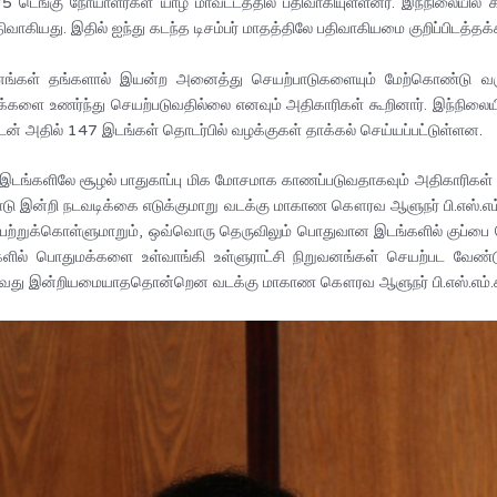
5 டெங்கு நோயாளர்கள் யாழ் மாவட்டத்தில் பதிவாகியுள்ளனர். இந்நிலையில் க
ியது. இதில் ஐந்து கடந்த டிசம்பர் மாதத்திலே பதிவாகியமை குறிப்பிடத்தக்
வனங்கள் தங்களால் இயன்ற அனைத்து செயற்பாடுகளையும் மேற்கொண்டு வ
ுக்களை உணர்ந்து செயற்படுவதில்லை எனவும் அதிகாரிகள் கூறினார். இந்நிலை
் அதில் 147 இடங்கள் தொடர்பில் வழக்குகள் தாக்கல் செய்யப்பட்டுள்ளன.
ம் இடங்களிலே சூழல் பாதுகாப்பு மிக மோசமாக காணப்படுவதாகவும் அதிகாரி
ாடு இன்றி நடவடிக்கை எடுக்குமாறு வடக்கு மாகாண கௌரவ ஆளுநர் பி.எஸ்.எம்.ச
பெற்றுக்கொள்ளுமாறும், ஒவ்வொரு தெருவிலும் பொதுவான இடங்களில் குப்பை
ளில் பொதுமக்களை உள்வாங்கி உள்ளுராட்சி நிறுவனங்கள் செயற்பட வேண
வது இன்றியமையாததொன்றென வடக்கு மாகாண கௌரவ ஆளுநர் பி.எஸ்.எம்.சார்ள்ஸ்