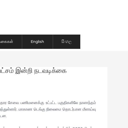
ிக்கைகள்
English
සිංහල
பட்சம் இன்றி நடவடிக்கை
காதார சேவை பணிமனைக்கு உட்பட்ட பகுதிகளிலே நாளாந்தம்
த்துள்ளார். மாகாண டெங்கு நிலைமை தொடர்பான மீளாய்வு
்டன.