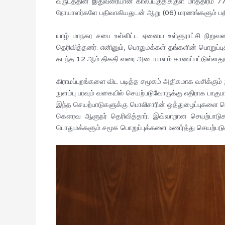
வருடத்தின் இதுவரையான காலப்பகுதிக்குள் மாத்திரம் 77
நோயாளர்களே பதிவாகியதுடன் ஆறு (06) மரணங்களும் பதிவாக
யாழ் மாநகர சபை உள்ளிட்ட ஏனைய உள்ளுராட்சி நிறு
தெரிவித்தனர். எனினும், பொதுமக்கள் தங்களின் பொறுப்ப
கடந்த 12 ஆம் திகதி வரை அடையாளம் காணப்பட்டுள்ளதுடன
கிராமப்புறங்களை விட படித்த சமூகம் அதிகமாக வசிக்கு
நுளம்பு பரவும் வகையில் செயற்படுவோருக்கு எதிராக பாகுப
இந்த செயற்பாடுகளுக்கு பொலிசாரின் ஒத்துழைப்புகளை 
கௌரவ ஆளுநர் தெரிவித்தார். இவ்வாறான செயற்பாடுக
பொதுமக்களும் சமூக பொறுப்புக்களை உணர்த்து செயற்படு