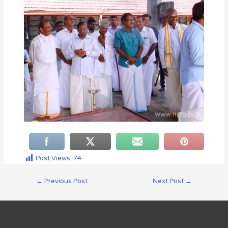
Post Views:
74
←
Previous Post
Next Post
→