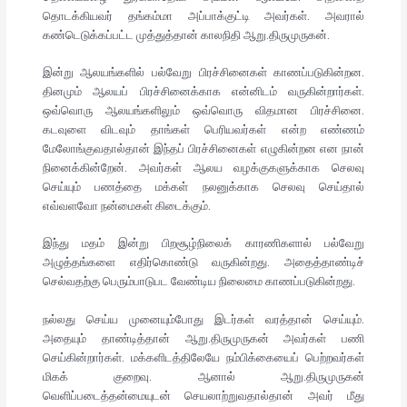
தொடக்கியவர் தங்கம்மா அப்பாக்குட்டி அவர்கள். அவரால்
கண்டெடுக்கப்பட்ட முத்துத்தான் காலநிதி ஆறு.திருமுருகன்.
இன்று ஆலயங்களில் பல்வேறு பிரச்சினைகள் காணப்படுகின்றன.
தினமும் ஆலயப் பிரச்சினைக்காக என்னிடம் வருகின்றார்கள்.
ஒவ்வொரு ஆலயங்களிலும் ஒவ்வொரு விதமான பிரச்சினை.
கடவுளை விடவும் தாங்கள் பெரியவர்கள் என்ற எண்ணம்
மேலோங்குவதால்தான் இந்தப் பிரச்சினைகள் எழுகின்றன என நான்
நினைக்கின்றேன். அவர்கள் ஆலய வழக்குகளுக்காக செலவு
செய்யும் பணத்தை மக்கள் நலனுக்காக செலவு செய்தால்
எவ்வளவோ நன்மைகள் கிடைக்கும்.
இந்து மதம் இன்று பிறசூழ்நிலைக் காரணிகளால் பல்வேறு
அழுத்தங்களை எதிர்கொண்டு வருகின்றது. அதைத்தாண்டிச்
செல்வதற்கு பெரும்பாடுபட வேண்டிய நிலைமை காணப்படுகின்றது.
நல்லது செய்ய முனையும்போது இடர்கள் வரத்தான் செய்யும்.
அதையும் தாண்டித்தான் ஆறு.திருமுருகன் அவர்கள் பணி
செய்கின்றார்கள். மக்களிடத்திலேயே நம்பிக்கையைப் பெற்றவர்கள்
மிகக் குறைவு. ஆனால் ஆறு.திருமுருகன்
வெளிப்படைத்தன்மையுடன் செயலாற்றுவதால்தான் அவர் மீது