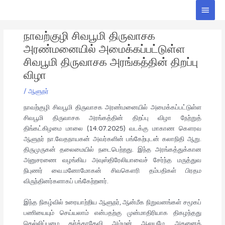
Skip
Main
to
Men
Post
content
நாவற்குழி சிவபூமி திருவாசக
navigation
அரண்மனையில் அமைக்கப்பட்டுள்ள
சிவபூமி திருவாசக அரங்கத்தின் திறப்பு
விழா
/
ஆளுநர்
நாவற்குழி சிவபூமி திருவாசக அரண்மனையில் அமைக்கப்பட்டுள்ள
சிவபூமி திருவாசக அரங்கத்தின் திறப்பு விழா நேற்றுத்
திங்கட்கிழமை மாலை (14.07.2025) வடக்கு மாகாண கௌரவ
ஆளுநர் நா.வேதநாயகன் அவர்களின் பங்கேற்புடன் கலாநிதி ஆறு.
திருமுருகன் தலைமையில் நடைபெற்றது. இந்த அரங்கத்துக்கான
அனுசரணை வழங்கிய அவுஸ்திரேலியாவைச் சேர்ந்த மருத்துவ
நிபுணர் வை.மனோமோகன் சிவகௌரி தம்பதிகள் பிரதம
விருந்தினர்களாகப் பங்கேற்றனர்.
இந்த நிகழ்வில் உரையாற்றிய ஆளுநர், ஆன்மீக நிறுவனங்கள் சமூகப்
பணியையும் செய்யலாம் என்பதற்கு முன்மாதிரியாக திகழந்தது
தெல்லிப்பழை துர்க்காதேவி அம்மன் ஆலயமே. அதனைத்