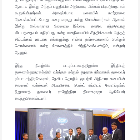
நீர் கடலுக்குச் செல்லும்போது மீன் வளம் அழிவடையும் என்றார்கள்.
ஆனால் இன்று அந்தப் பகுதியில் அதிகளவு மீன்கள் பிடிபடுவதாகக்
கூறுகின்றார்கள். அதைப்போல பளையில் காற்றாலை
அமைக்கப்பட்டபோது மழை வராது என்று சொன்னார்கள். ஆனால்
இன்று அவ்வாறான நிலைமை இல்லை. எனவே எந்தவொரு
விடயத்தையும் எதிர்ப்பது என்ற மனநிலையில் சிந்திக்காமல் அந்தத்
திட்டங்கள் ஊடாக எங்களுக்கு என்ன நன்மைகளைப் பெற்றுக்
கொள்ளலாம் என்ற கோணத்தில் சிந்திக்கவேண்டும், என்றார்
ஆளுநர்.
இந்த நிகழ்வில் யாழ்ப்பாணத்திலுள்ள இந்தியத்
துணைத்தூதரகத்தின் வர்த்தக மற்றும் தூதரக நிர்வாகத் தலைவர்
ரம்யா சந்திரசேகரன், தேசிய தொழில் முயற்சி அதிகார சபையின்
தலைவர் லக்ஸ்மன் அபயசேகர, பெஸ்ட் கப்பிடல் ஹோல்டிங்ஸ்
நிறுவனத் தலைவர் ராஜேந்திரா தியாகராஜா ஆகியோர்
கலந்துகொண்டனர்.