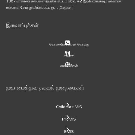
1987 மாகாண சபைகள் நியதிச் சட்டம் பிரிவு 42 இற்கிணங்கவும் மாகாண
சபைகள் தோற்றுவிக்கப்பட்டது… [
மேலும்..
]
இணைப்புக்கள்
தொலைபேசி விபரக் கொத்து
சுற்றுலா
வரைபடங்கள்
முகாமைத்துவ தகவல் முறைமைகள்
Childcare MIS
ProMIS
EMIS