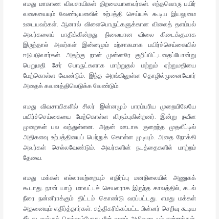
எமது மாகாண விவசாயிகள் திறமையானவர்கள். எந்தவொரு பயிர்
வகையையும் வேண்டியளவில் உற்பத்தி செய்யக் கூடிய இயலுமை
உடையவர்கள். ஆனால் விளைபொருட்களுக்கான விலைத் தளம்பல்
அவர்களைப் பாதிக்கின்றது. நிலையான விலை கிடைக்குமாக
இருந்தால் அவர்கள் இன்னமும் உற்சாகமாக பயிர்ச்செய்கையில்
ஈடுபடுவார்கள். அதற்கு நான் முன்னரே குறிப்பிட்;டதைப்போன்று
பெறுமதி சேர் பொருட்களாக மாற்றுதல் மற்றும் ஏற்றுமதியை
மேற்கொள்ள வேண்டும். இந்த அரங்கிலுள்ள தொழில்முனைவோர்
அதைக் கவனத்திலெடுக்க வேண்டும்.
எமது விவசாயிகளில் சிலர் இன்னமும் பாரம்பரிய முறையிலேயே
பயிர்ச்செய்கையை மேற்கொள்ள விரும்புகின்றனர். இன்று நவீன
முறைகள் பல வந்துள்ளன. அதன் ஊடாக குறைந்த முதலீட்டில்
அதிகளவு உற்பத்தியைப் பெற்றுக் கொள்ள முடியும். அதை நோக்கி
அவர்கள் செல்லவேண்டும். அவர்களின் நடத்தைகளில் மாற்றம்
தேவை.
எமது மக்கள் எல்லாவற்றையும் எதிர்ப்பு மனநிலையில் அணுகக்
கூடாது. நான் யாழ். மாவட்டச் செயலராக இருந்த காலத்தில், கடல்
நீரை நன்னீராக்கும் திட்டம் கொண்டு வரப்பட்டது. எமது மக்கள்
அதனையும் எதிர்த்தார்கள். சுத்திகரிக்கப்பட்ட பின்னர் செறிவு கூடிய