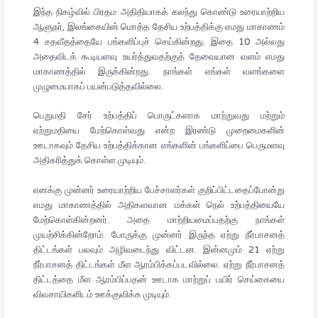
இந்த நிகழ்வில் பிரதம அதிதியாகக் கலந்து கொண்டு உரையாற்றிய
ஆளுநர், இலங்கையின் மொத்த தேசிய உற்பத்திக்கு எமது மாகாணம்
4 சதவீதத்தையே பங்களிப்புச் செய்கின்றது. இதை 10 அல்லது
அதைவிடக் கூடியளவு உயர்த்துவதற்குத் தேவையான வளம் எமது
மாகாணத்தில் இருக்கின்றது. நாங்கள் எங்கள் வளங்களை
முழுமையாகப் பயன்படுத்தவில்லை.
பெறுமதி சேர் உற்பத்திப் பொருட்களாக மாற்றுவது மற்றும்
ஏற்றுமதியை மேற்கொள்வது என்ற இரண்டு முறைமைகளின்
ஊடாகவும் தேசிய உற்பத்திக்கான எங்களின் பங்களிப்பை பெருமளவு
அதிகரித்துக் கொள்ள முடியும்.
எனக்கு முன்னர் உரையாற்றிய பேச்சாளர்கள் குறிப்பிட்டதைப்போன்று
எமது மாகாணத்தில் அதிகளவான மக்கள் நெல் உற்பத்தியையே
மேற்கொள்கின்றனர். அதை மாற்றியமைப்பதற்கு நாங்கள்
முயற்சிக்கின்றோம். போருக்கு முன்னர் இருந்த ஏற்று நீர்பாசனத்
திட்டங்கள் பலவும் அழிவடைந்து விட்டன. இன்னமும் 21 ஏற்று
நீர்பாசனத் திட்டங்கள் மீள ஆரம்பிக்கப்படவில்லை. ஏற்று நீர்பாசனத்
திட்டத்தை மீள ஆரம்பிப்பதன் ஊடாக மாற்றுப் பயிர் செய்கையை
விவசாயிகளிடம் ஊக்குவிக்க முடியும்.