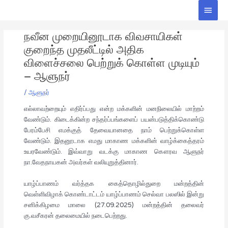
Skip
Main
to
Men
Post
content
நவீன முறையினூடாக விவசாயிகள்
navigation
குறைந்த முதலீட்டில் அதிக
விளைச்சலை பெற்றுக் கொள்ள முடியும்
– ஆளுநர்
/
ஆளுநர்
எல்லாவற்றையும் எதிர்ப்பது என்ற மக்களின் மனநிலையில் மாற்றம்
வேண்டும். கிடைக்கின்ற சந்தர்ப்பங்களைப் பயன்படுத்திக்கொண்டு
பேரம்பேசி எமக்குத் தேவையானதை நாம் பெற்றுக்கொள்ள
வேண்டும். இதனூடாக எமது மாகாண மக்களின் வாழ்க்கைத்தரம்
உயரவேண்டும். இவ்வாறு வடக்கு மாகாண கௌரவ ஆளுநர்
நா.வேதநாயகன் அவர்கள் வலியுறுத்தினார்.
யாழ்ப்பாணம் வர்த்தக கைத்தொழில்துறை மன்றத்தின்
வெள்ளிவிழாக் கொண்டாட்டம் யாழ்ப்பாணம் செல்வா பலஸில் இன்று
சனிக்கிழமை மாலை (27.09.2025) மன்றத்தின் தலைவர்
கு.வசீகரன் தலைமையில் நடைபெற்றது.