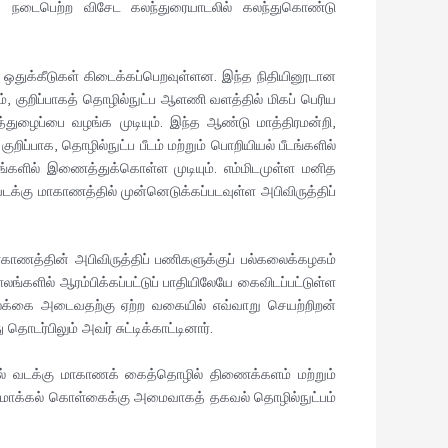
26) நடைபெற்ற விசேட கலந்துரையாடலில் கலந்துகொண்டு
தி ஒதுக்கீடுகள் கிடைக்கப்பெறவுள்ளன. இந்த நிதியினூடான
், குறிப்பாகத் தொழில்நுட்ப ஆளணி வளத்தில் மிகப் பெரிய
ழைப்பை வழங்க முடியும். இந்த ஆண்டு மாத்திரமன்றி,
பாக, தொழில்நுட்ப பீடம் மற்றும் பொறியியல் பீடங்களில்
டங்களில் இணைத்துக்கொள்ள முடியும். எம்மிடமுள்ள மனித
க்கு மாகாணத்தில் முன்னெடுக்கப்படவுள்ள அபிவிருத்திப்
காணத்தின் அபிவிருத்திப் பணிகளுக்குப் பல்கலைக்கழகம்
லங்களில் ஆரம்பிக்கப்பட்டுப் பாதியிலேயே கைவிடப்பட்டுள்ள
இலக்கை அடைவதற்கு ஏற்ற வகையில் எவ்வாறு செயற்றிறன்
டர்பிலும் அவர் சுட்டிக்காட்டினார்.
பில் வடக்கு மாகாணக் கைத்தொழில் திணைக்களம் மற்றும்
யமாக்கல் கொள்கைக்கு அமைவாகத் தகவல் தொழில்நுட்பம்