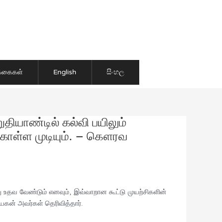
ிக்கைகள்
English
සිංහල
தியாண்டில் கல்வி பயிலும்
்கொள்ள முடியும். – கௌரவ
 உதவ வேண்டும் எனவும், இவ்வாறான கூட்டு முயற்சிகளின்
கன் அவர்கள் தெரிவித்தார்.