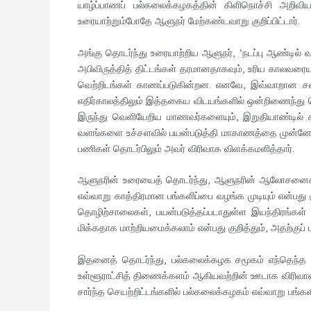
யாழ்ப்பாணப் பல்கலைக்கழகத்தின் கிளிநொச்சி அறிவி
உரையாற்றும்போதே ஆளுநர் மேற்கண்டவாறு குறிப்பிட்டார்.
அங்கு தொடர்ந்து உரையாற்றிய ஆளுநர், ‘நடப்பு ஆண்டில் 
அபிவிருத்தித் திட்டங்கள் தரமானதாகவும், உரிய காலவரைய
வெற்றிடங்கள் காணப்படுகின்றன. எனவே, இவ்வாறான சவ
எதிர்காலத்திலும் இத்தகைய விடயங்களில் ஒன்றிணைந்து ச
இருந்து வெளியேறிய மாணவர்களையும், இறுதியாண்டில் கல
வளங்களை உச்சளவில் பயன்படுத்தி மாகாணத்தை முன்னேற்றப
பணிகள் தொடர்பிலும் அவர் விரிவாக விளக்கமளித்தார்.
ஆளுநரின் உரையைத் தொடர்ந்து, ஆளுநரின் ஆலோசனைக் குழ
எவ்வாறு காத்திரமான பங்களிப்பை வழங்க முடியும் என்பது க
தொழிற்சாலைகள், பயன்படுத்தப்படாதுள்ள இயந்திரங்கள
மிக்கதாக மாற்றியமைக்கலாம் என்பது குறித்தும், அதற்குப
இதனைத் தொடர்ந்து, பல்கலைக்கழக சமூகம் எந்தெந்த வி
உள்ளூராட்சித் திணைக்களம் ஆகியவற்றின் ஊடாக விரிவா
சார்ந்த செயற்றிட்டங்களில் பல்கலைக்கழகம் எவ்வாறு பங்களி