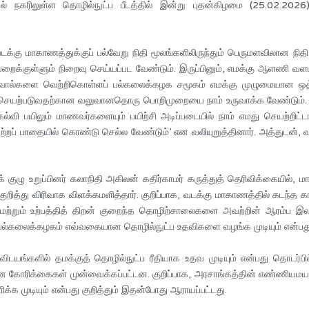
யல் நகரிலுள்ள தொழில்நுட்ப பீடத்தில் இன்று புதன்கிழமை (25.02.20
வடக்கு மாகாணத்துக்குப் பல்வேறு நிதி மூலங்களிலிருந்தும் பெருமளவிலான நி
றைக்குள்ளும் நிறைவு செய்யப்பட வேண்டும். இருப்பினும், எமக்கு ஆளணி வளம
ால்களை வெற்றிகொள்ளப் பல்கலைக்கழக சமூகம் எமக்கு முழுமையான ஒத்து
ெயற்படுவதற்கான வலுவானதொரு பொறிமுறையை நாம் உருவாக்க வேண்டும். குறிப்
்வி பயிலும் மாணவர்களையும் பயிற்சி அடிப்படையில் நாம் எமது செயற்றிட்
் பாதையில் கொண்டு செல்ல வேண்டும்’ என வலியுறுத்தினார். அத்துடன், வட
ு உறுப்பினர் கலாநிதி அகிலன் கதிர்காமர் கருத்துத் தெரிவிக்கையில், மா
ுறித்து விரிவாக விளக்கமளித்தார். குறிப்பாக, வடக்கு மாகாணத்தில் கடந்த கா
் மற்றும் உற்பத்தித் திறன் குறைந்த தொழிற்சாலைகளை அவற்றின் ஆரம்ப 
் பல்கலைக்கழகம் எவ்வகையான தொழில்நுட்ப உதவிகளை வழங்க முடியும் என்பது தொ
டயங்களில் தமக்குத் தொழில்நுட்ப ரீதியாக உதவ முடியும் என்பது தொடர்
ன கோரிக்கைகள் முன்வைக்கப்பட்டன. குறிப்பாக, அரசாங்கத்தின் எண்ணியம
க்க முடியும் என்பது குறித்தும் இதன்போது ஆராயப்பட்டது.