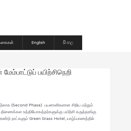
ிக்கைகள்
English
සිංහල
ம்பாட்டுப் பயிற்சிநெறி
ிற்காக (Second Phase) பயனாளிகளான சிறிய மற்றும்
ை திணைக்கள உத்தியோகத்தர்களுக்கு பயிற்சி கருத்தரங்கு
டு நாட்களும் Green Grass Hotel, யாழ்ப்பாணத்தில்