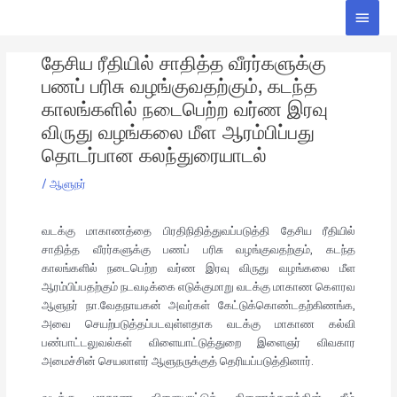
Skip
Main
to
Men
Post
content
தேசிய ரீதியில் சாதித்த வீரர்களுக்கு
navigation
பணப் பரிசு வழங்குவதற்கும், கடந்த
காலங்களில் நடைபெற்ற வர்ண இரவு
விருது வழங்கலை மீள ஆரம்பிப்பது
தொடர்பான கலந்துரையாடல்
/
ஆளுநர்
வடக்கு மாகாணத்தை பிரதிநிதித்துவப்படுத்தி தேசிய ரீதியில்
சாதித்த வீரர்களுக்கு பணப் பரிசு வழங்குவதற்கும், கடந்த
காலங்களில் நடைபெற்ற வர்ண இரவு விருது வழங்கலை மீள
ஆரம்பிப்பதற்கும் நடவடிக்கை எடுக்குமாறு வடக்கு மாகாண கௌரவ
ஆளுநர் நா.வேதநாயகன் அவர்கள் கேட்டுக்கொண்டதற்கிணங்க,
அவை செயற்படுத்தப்படவுள்ளதாக வடக்கு மாகாண கல்வி
பண்பாட்டலுவல்கள் விளையாட்டுத்துறை இளைஞர் விவகார
அமைச்சின் செயலாளர் ஆளுநருக்குத் தெரியப்படுத்தினார்.