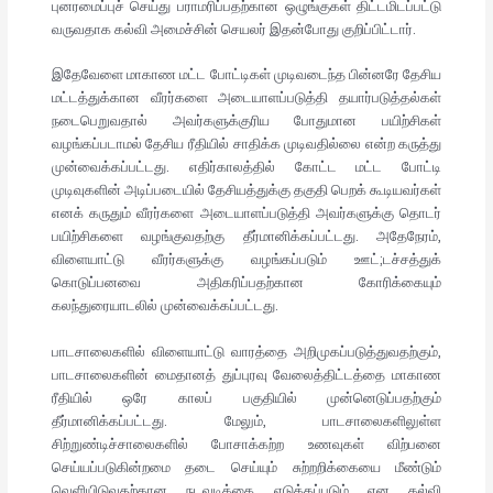
புனரமைப்புச் செய்து பராமரிப்பதற்கான ஒழுங்குகள் திட்டமிடப்பட்டு
வருவதாக கல்வி அமைச்சின் செயலர் இதன்போது குறிப்பிட்டார்.
இதேவேளை மாகாண மட்ட போட்டிகள் முடிவடைந்த பின்னரே தேசிய
மட்டத்துக்கான வீரர்களை அடையாளப்படுத்தி தயார்படுத்தல்கள்
நடைபெறுவதால் அவர்களுக்குரிய போதுமான பயிற்சிகள்
வழங்கப்படாமல் தேசிய ரீதியில் சாதிக்க முடிவதில்லை என்ற கருத்து
முன்வைக்கப்பட்டது. எதிர்காலத்தில் கோட்ட மட்ட போட்டி
முடிவுகளின் அடிப்படையில் தேசியத்துக்கு தகுதி பெறக் கூடியவர்கள்
எனக் கருதும் வீரர்களை அடையாளப்படுத்தி அவர்களுக்கு தொடர்
பயிற்சிகளை வழங்குவதற்கு தீர்மானிக்கப்பட்டது. அதேநேரம்,
விளையாட்டு வீரர்களுக்கு வழங்கப்படும் ஊட்;டச்சத்துக்
கொடுப்பனவை அதிகரிப்பதற்கான கோரிக்கையும்
கலந்துரையாடலில் முன்வைக்கப்பட்டது.
பாடசாலைகளில் விளையாட்டு வாரத்தை அறிமுகப்படுத்துவதற்கும்,
பாடசாலைகளின் மைதானத் துப்புரவு வேலைத்திட்டத்தை மாகாண
ரீதியில் ஒரே காலப் பகுதியில் முன்னெடுப்பதற்கும்
தீர்மானிக்கப்பட்டது. மேலும், பாடசாலைகளிலுள்ள
சிற்றுண்டிச்சாலைகளில் போசாக்கற்ற உணவுகள் விற்பனை
செய்யப்படுகின்றமை தடை செய்யும் சுற்றறிக்கையை மீண்டும்
வெளியிடுவதற்கான நடவடிக்கை எடுக்கப்படும் என கல்வி