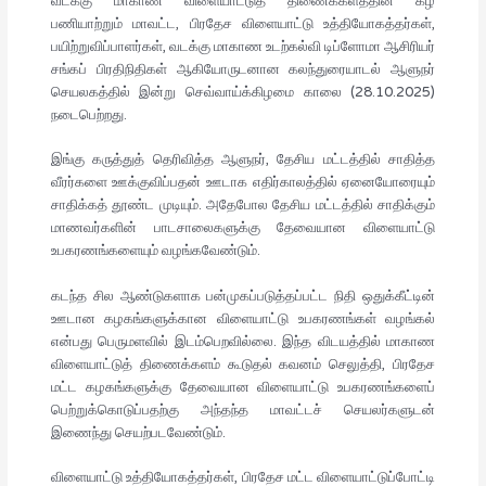
வடக்கு மாகாண விளையாட்டுத் திணைக்களத்தின் கீழ்
பணியாற்றும் மாவட்ட, பிரதேச விளையாட்டு உத்தியோகத்தர்கள்,
பயிற்றுவிப்பாளர்கள், வடக்கு மாகாண உடற்கல்வி டிப்ளோமா ஆசிரியர்
சங்கப் பிரதிநிதிகள் ஆகியோருடனான கலந்துரையாடல் ஆளுநர்
செயலகத்தில் இன்று செவ்வாய்க்கிழமை காலை (28.10.2025)
நடைபெற்றது.
இங்கு கருத்துத் தெரிவித்த ஆளுநர், தேசிய மட்டத்தில் சாதித்த
வீரர்களை ஊக்குவிப்பதன் ஊடாக எதிர்காலத்தில் ஏனையோரையும்
சாதிக்கத் தூண்ட முடியும். அதேபோல தேசிய மட்டத்தில் சாதிக்கும்
மாணவர்களின் பாடசாலைகளுக்கு தேவையான விளையாட்டு
உபகரணங்களையும் வழங்கவேண்டும்.
கடந்த சில ஆண்டுகளாக பன்முகப்படுத்தப்பட்ட நிதி ஒதுக்கீட்டின்
ஊடான கழகங்களுக்கான விளையாட்டு உபகரணங்கள் வழங்கல்
என்பது பெருமளவில் இடம்பெறவில்லை. இந்த விடயத்தில் மாகாண
விளையாட்டுத் திணைக்களம் கூடுதல் கவனம் செலுத்தி, பிரதேச
மட்ட கழகங்களுக்கு தேவையான விளையாட்டு உபகரணங்களைப்
பெற்றுக்கொடுப்பதற்கு அந்தந்த மாவட்டச் செயலர்களுடன்
இணைந்து செயற்படவேண்டும்.
விளையாட்டு உத்தியோகத்தர்கள், பிரதேச மட்ட விளையாட்டுப்போட்டி