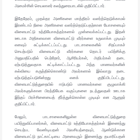
அமைச்சின் செயலாளர் கலந்துரையாடலில் குறிப்பிட்டார்.
இதேநேரம், முதல்தர அணிகளை மாத்திரம் வளர்த்தெடுக்காமல்
இரண்டாம் நிலை அணிகளை வளர்த்தெடுப்பதற்கான யோசனையும்
விளையாட்டு உத்தியோகத்தர்களால் முன்வைக்கப்பட்டது. இதன்
ஊடாக அதிகளவான விளையாட்டு வீரர்களை உருவாக்க முடியும்
எனவும் சுட்டிக்காட்டப்பட்டது. பாடசாலைகளில் சிறப்பாகச்
செயற்படும் விளையாட்டு வீரர்களை தொடர் பயிற்சிக்கு
அனுமதிப்பதில் பெற்றோர், ஆசிரியர்கள், அதிபர்கள் தடை
ஏற்படுத்துவதாக சுட்டிக்காட்டப்பட்டது. அந்த மாணவர்களின்
கல்வியை கருத்தில்கொண்டு அவர்களால் இவ்வாறு தடை
ஏற்படுத்தப்படுகின்றது எனக் குறிப்பிடப்பட்டது.
விளையாட்டுத்துறையில் ஈடுபடும் மாணவர்களை குழுவாக்கி
அவர்களுக்கான பிரத்தியேக வகுப்புகளை நடத்துவதன் ஊடாக
இந்தப் பிரச்சினையைத் தீர்த்துக்கொள்ள முடியும் என ஆளுநர்
குறிப்பிட்டார்.
மேலும், பாடசாலைகளிலுள்ள விளையாட்டுத்துறை
பயிற்றுவிப்பாளர்கள், விளையாட்டு உத்தியோகத்தர்கள் இணைந்து
செயற்பட வேண்டியதன் அவசியத்தையும், ஆண்டுக்கான
விளையாட்டு நாட்காட்டியை அனைவரும் இணைந்து தயாரிப்பதன்