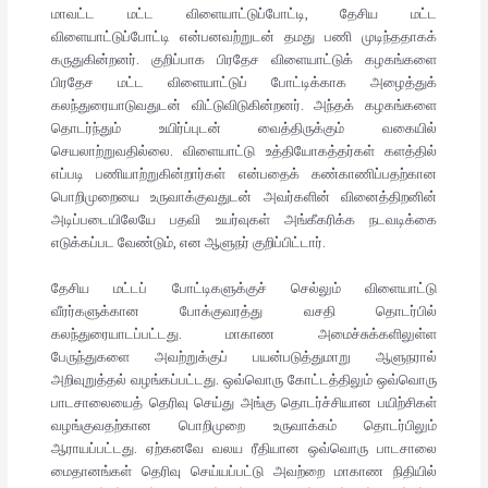
மாவட்ட மட்ட விளையாட்டுப்போட்டி, தேசிய மட்ட
விளையாட்டுப்போட்டி என்பனவற்றுடன் தமது பணி முடிந்ததாகக்
கருதுகின்றனர். குறிப்பாக பிரதேச விளையாட்டுக் கழகங்களை
பிரதேச மட்ட விளையாட்டுப் போட்டிக்காக அழைத்துக்
கலந்துரையாடுவதுடன் விட்டுவிடுகின்றனர். அந்தக் கழகங்களை
தொடர்ந்தும் உயிர்ப்புடன் வைத்திருக்கும் வகையில்
செயலாற்றுவதில்லை. விளையாட்டு உத்தியோகத்தர்கள் களத்தில்
எப்படி பணியாற்றுகின்றார்கள் என்பதைக் கண்காணிப்பதற்கான
பொறிமுறையை உருவாக்குவதுடன் அவர்களின் வினைத்திறனின்
அடிப்படையிலேயே பதவி உயர்வுகள் அங்கீகரிக்க நடவடிக்கை
எடுக்கப்பட வேண்டும், என ஆளுநர் குறிப்பிட்டார்.
தேசிய மட்டப் போட்டிகளுக்குச் செல்லும் விளையாட்டு
வீரர்களுக்கான போக்குவரத்து வசதி தொடர்பில்
கலந்துரையாடப்பட்டது. மாகாண அமைச்சுக்களிலுள்ள
பேருந்துகளை அவற்றுக்குப் பயன்படுத்துமாறு ஆளுநரால்
அறிவுறுத்தல் வழங்கப்பட்டது. ஒவ்வொரு கோட்டத்திலும் ஒவ்வொரு
பாடசாலையைத் தெரிவு செய்து அங்கு தொடர்ச்சியான பயிற்சிகள்
வழங்குவதற்கான பொறிமுறை உருவாக்கம் தொடர்பிலும்
ஆராயப்பட்டது. ஏற்கனவே வலய ரீதியான ஒவ்வொரு பாடசாலை
மைதானங்கள் தெரிவு செய்யப்பட்டு அவற்றை மாகாண நிதியில்