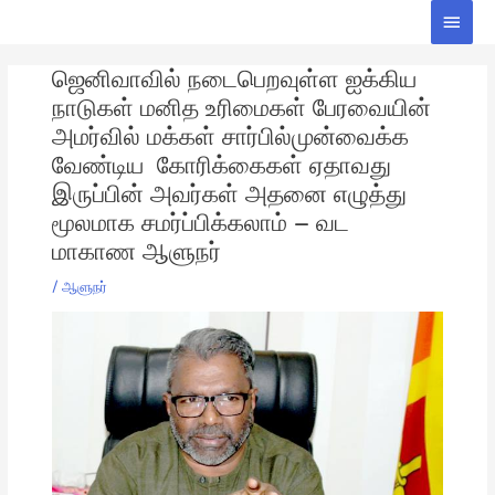
Skip
Main
to
Men
Post
content
ஜெனிவாவில் நடைபெறவுள்ள ஐக்கிய
navigation
நாடுகள் மனித உரிமைகள் பேரவையின்
அமர்வில் மக்கள் சார்பில்முன்வைக்க
வேண்டிய கோரிக்கைகள் ஏதாவது
இருப்பின் அவர்கள் அதனை எழுத்து
மூலமாக சமர்ப்பிக்கலாம் – வட
மாகாண ஆளுநர்
/
ஆளுநர்