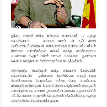
ஐக்கிய நாடுகள் மனித உரிமைகள் பேரவையின்
40
ஆவது
கூட்டத்தொடர்
பெப்ரவரி மாதம்
25
ஆம் திகதி
ஆரம்பிக்கப்பட்டுள்ளதுடன்
மனித உரிமைகள் பேரவையின் அமர்வில்
இலங்கை அரசாங்கத்தின் சார்பில் கலந்து கொள்வதற்காக
வடமாகாண ஆளுநர் சுரேன் ராகவன் அவர்களை
ஜனாதிபதி
கௌரவ மைத்திரிபால சிறிசேனஅவர்கள்
நியமித்துள்ளார்
.
ஜெனீவாவில் இடம்பெறும் மனித உரிமைகள் பேரவையின்
கூட்டத்தொடரில் முன்வைக்க வேண்டுமென கருதும் தமது
கோரிக்கைகளை பொதுமக்கள் அல்லது பொது அமைப்புகள்,
எதிர்வரும் புதன்கிழமை (
13)
ஆம் திகதி யாழ்ப்பாணம் கைதடியில்
அமைந்துள்ள வட மாகாண முதலமைச்சர் அமைச்சு அலுவலகத்தில்
இடம்பெறவுள்ள ஆளுநரின் பொதுமக்கள் சந்திப்பின்போது எழுத்து
மூலமாக நேரடியாக கையளிக்கமுடியும்.