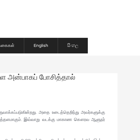
ிக்கைகள்
English
සිංහල
ளை அன்பாகப் போசித்தால்
வாக்கப்படுகின்றது. அதை உடைத்தெறிந்து அவர்களுக்கு
 அடித்தளமாகும். இவ்வாறு வடக்கு மாகாண கௌரவ ஆளுநர்