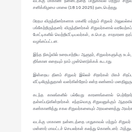
வடக்கு மாகாண நன்னடத்தை பாதுகாவல் மற்றும் சிறுவர்
சனிக்கிழமை மாலை (18.10.2025) நடைபெற்றது.
பிரதம விருந்தினர்களாக மகளிர் மற்றும் சிறுவர் அலு
பங்கேற்றிருந்தனர். விருந்தினர்கள் சிறுவர்களால் வரவேற்க
போட்டிகளில் வெற்றியீட்டியவர்கள், க.பொ.த. சாதாரண தரப
வழங்கப்பட்டன.
இந்த நிகழ்வில் உரையாற்றிய ஆளுநர், சிறுவர்களுக்கு உடல
தீங்கான எதையும் நாம் முன்னெடுக்கக் கூடாது.
இன்றைய தினம் சிறுவர் இல்லச் சிறார்கள் மிகச் சிற
வீட்டிலிருந்துதான் வளர்கின்றோம் என்ற எண்ணம் மனதிலுர
கடந்த காலங்களில் பல்வேறு காரணங்களால் பெற்றோர்
தள்ளப்படுகின்றார்கள். எந்தவொரு சிறுவனுக்கும் ஆதர
கண்காணித்து சகல சிறுவர்களையும் அரவணைத்து அவர்களை
வடக்கு மாகாண நன்னடத்தை பாதுகாவல் மற்றும் சிறுவர்
மன்னார் மாவட்டச் செயலர்கள் கலந்து கொண்டனர். அத்துடன்