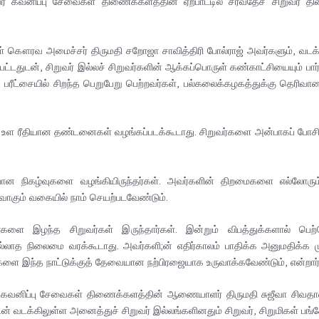
 கவனிப்பு சேவைகள் திணைக்களத்தின் ஏற்பாட்டில் சர்வதேச சிறுவர் தின 
வல்கள் கௌரவ அமைச்சர் திருமதி சறோஜா சாவித்திரி போல்ராஜ் அவர்களும்
ப்பட்டதுடன், சிறுவர் இல்லச் சிறுவர்களின் ஆக்கப்பொருள் கண்காட்சியையும் பா
் பரீட்சையில் சிறந்த பெறுபேறு பெற்றவர்கள், பல்கலைக்கழகத்துக்கு தெரிவ
், உள ரீதியான தண்டனைகள் வழங்கப்படக்கூடாது. சிறுவர்களை அன்பாகப் போசித்த
ப்பான நிகழ்வுகளை வழங்கியிருந்தர்கள். அவர்களின் திறமைகளை எல்லோரு
ுவாகும் வகையில் நாம் செயற்படவேண்டும்.
களை இழந்த சிறுவர்கள் இருந்தார்கள். இன்றும் விபத்துக்களால் பெ
வில்லாத நிலைமை வரக்கூடாது. அவர்களி;ன் எதிர்காலம் பாதிக்க அனுமதிக்க
 இந்த நாட்டுக்குத் தேவையான நற்பிரஜையாக உருவாக்கவேண்டும், என்றார்
 கவனிப்பு சேவைகள் திணைக்களத்தின் ஆணையாளர் திருமதி சுஜீவா சிவதாஸ்
 வடக்கிலுள்ள அனைத்துச் சிறுவர் இல்லங்களினதும் சிறுவர், சிறுமிகள் பங்க