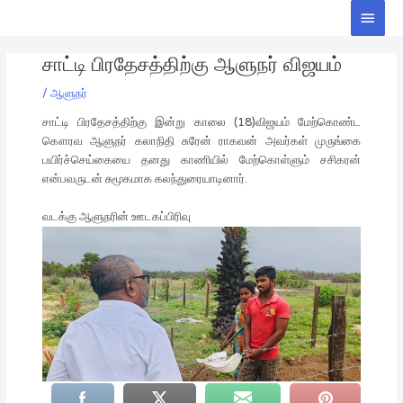
Skip
Main
to
Men
Post
content
சாட்டி பிரதேசத்திற்கு ஆளுநர் விஜயம்
navigation
/
ஆளுநர்
சாட்டி பிரதேசத்திற்கு இன்று காலை (18)விஜயம் மேற்கொண்ட
கௌரவ ஆளுநர் கலாநிதி சுரேன் ராகவன் அவர்கள் முருங்கை
பயிர்ச்செய்கையை தனது காணியில் மேற்கொள்ளும் சசிகரன்
என்பவருடன் சுமூகமாக கலந்துரையாடினார்.
வடக்கு ஆளுநரின் ஊடகப்பிரிவு