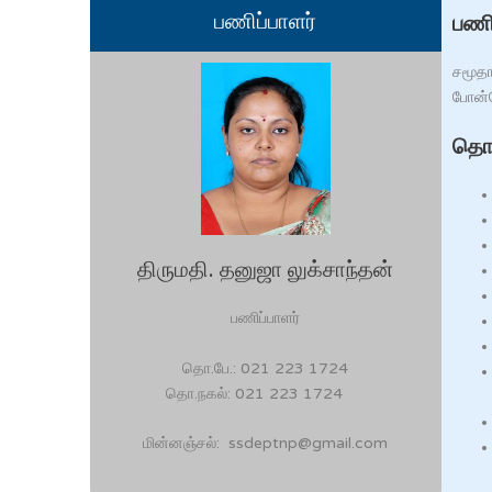
பணிப்பாளர்
பணிக
சமூதா
போன்ற
தொழ
திருமதி. தனுஜா லுக்சாந்தன்
பணிப்பாளர்
தொ.பே.: 021 223 1724
தொ.நகல்
: 021 223 1724
மின்னஞ்சல்: ssdeptnp@gmail.com