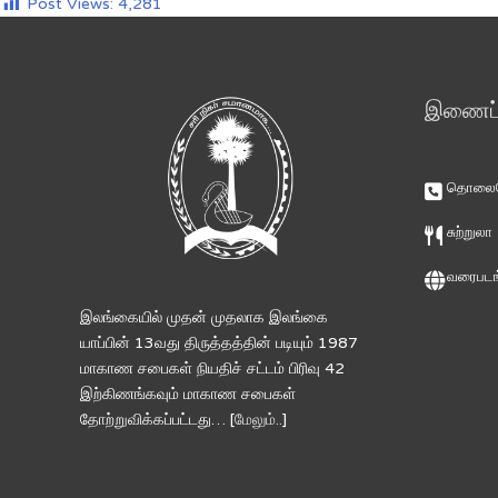
Post Views:
4,281
இணைப்ப
தொலைபே
சுற்றுலா
வரைபடங
இலங்கையில் முதன் முதலாக இலங்கை
யாப்பின் 13வது திருத்தத்தின் படியும் 1987
மாகாண சபைகள் நியதிச் சட்டம் பிரிவு 42
இற்கிணங்கவும் மாகாண சபைகள்
தோற்றுவிக்கப்பட்டது… [
மேலும்..
]