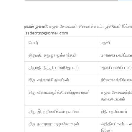
தபால் முகவரி:
சமூக சேவைகள் திணைக்களம், முதியோர் இல்லக்
ssdeptnp@gmail.com
பெயர்
பதவி
திருமதி. தனுஜா லுக்சாந்தன்
மாகாண பணிப்பாள
திருமதி. நித்தியா ஸ்ரீஜெயராம்
உதவிப் பணிப்பாளர்
திரு. கந்தசாமி நவசீலன்
நிர்வாகஉத்தியோகத
திரு. விநாயகமூர்த்தி சண்முகநாதன்
சமூக சேவைஉத்தி
தலைமையகம்
திரு. இரத்தினசிங்கம் நவசீலன்
நிதி உதவியாளர்
திரு. நாகராஜா ராஜமனோகரன்
அத்தியட்சகர் – 
இல்லம்