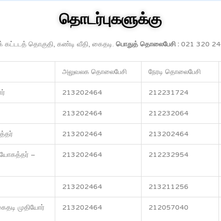
தொடர்புகளுக்கு
 கட்டடத் தொகுதி, கண்டி வீதி, கைதடி.
பொதுத் தொலைபேசி :
021 320 2
அலுவலக தொலைபேசி
நேரடி தொலைபேசி
ர்
213202464
212231724
213202464
212232064
்தர்
213202464
213202464
யோகத்தர் –
213202464
212232954
213202464
213211256
கைதடி முதியோர்
213202464
212057040