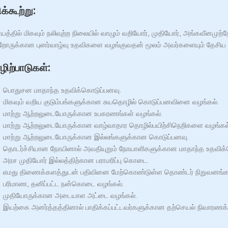
்கூற்று:
யத்தில் மிகவும் நலிவுற்ற நிலையில் வாழும் வறியோர், முதியோர், அங்கவீனமு
ோருக்கான புனர்வாழ்வு உதவிகளை வழங்குவதன் மூலம் அவர்களையும் தேசிய சம
ிற்பாடுகள்:
பொதுசன மாதாந்த உதவிக்கொடுப்பனவு.
மிகவும் வறிய குடும்பங்களுக்கான சுயதொழில் கொடுப்பனவினை வழங்கல்.
மாற்று ஆற்றலுடையோருக்கான உபகரணங்கள் வழங்கல்.
மாற்று ஆற்றலுடையோருக்கான வாழ்வாதார தொழில்பயிற்சிநெறிகளை வழங்கல்
மாற்று ஆற்றலுடையோருக்கான இல்லங்களுக்கான கொடுப்பனவு.
தொடர்ச்சியான நோயினால் அவதியுறும் நோயாளிகளுக்கான மாதாந்த உதவிக்
அரச முதியோர் இல்லத்திற்கான பராமரிப்பு கொடை.
எமது திணைக்களத்துடன் பதிவினை மேற்கொண்டுள்ள தொண்டர் நிறுவனங்களால
பரிமாண, தனிப்பட்ட நன்கொடை வழங்கல்.
முதியோருக்கான அடையாள அட்டை வழங்கல்.
இயற்கை அனர்த்தத்தினால் பாதிக்கப்பட்டவர்களுக்கான தற்செயல் நிவாரணக