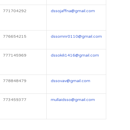
771704292
dssojaffna@gmail.com
776654215
dssomnr0110@gmail.com
777145969
dssokili1416@gmail.com
778848479
dssovav@gmail.com
773459377
mullaidsso@gmail.com