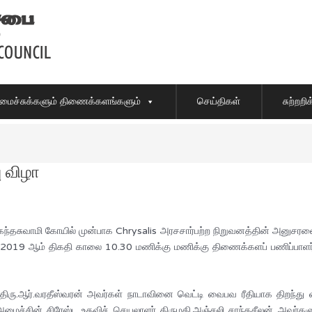
ைச்சுக்களும் திணைக்களங்களும்
செய்திகள்
சுற்றற
ு விழா
்தசுவாமி கோயில் முன்பாக Chrysalis அரசசார்பற்ற நிறுவனத்தின் அனுசர
ஸ்ட் 2019 ஆம் திகதி காலை 10.30 மணிக்கு மணிக்கு திணைக்களப் பணிப்பாளர
திரு.ஆர்.வரதீஸ்வரன் அவர்கள் நாடாவினை வெட்டி வைபவ ரீதியாக திறந்து 
மைச்சின் சிரேஸ்ட உதவிச் செயலாளர் திருமதி.அஞ்சலி சாந்தசீலன் அவர்களுடன