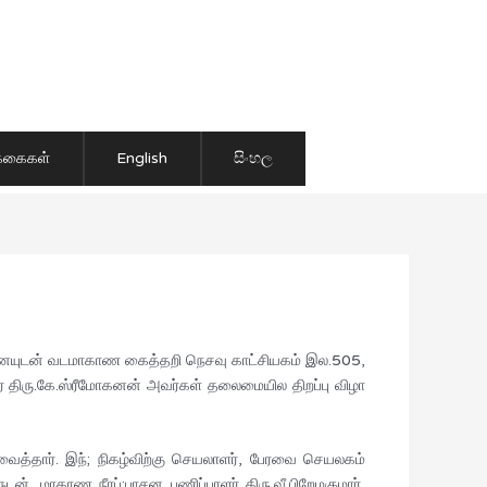
ிக்கைகள்
English
සිංහල
னையுடன் வடமாகாண கைத்தறி நெசவு காட்சியகம் இல.505,
் திரு.கே.ஸ்ரீமோகனன் அவர்கள் தலைமையில திறப்பு விழா
வைத்தார். இந்; நிகழ்விற்கு செயலாளர், பேரவை செயலகம்
், மாகாண நீரப்;பாசன பணிப்பாளர் திரு.வீ.பிறேமகுமார்,