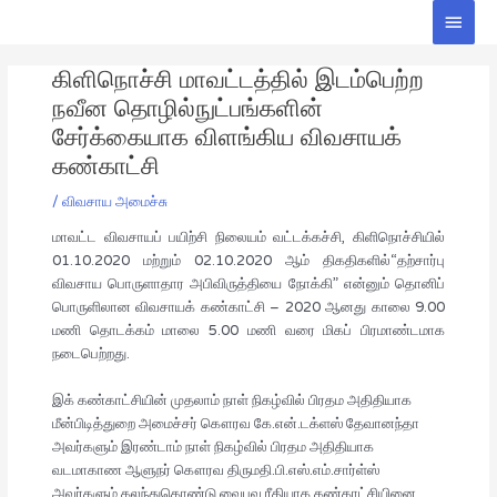
Skip
Main
to
Men
Post
content
கிளிநொச்சி மாவட்டத்தில் இடம்பெற்ற
navigation
நவீன தொழில்நுட்பங்களின்
சேர்க்கையாக விளங்கிய விவசாயக்
கண்காட்சி
/
விவசாய அமைச்சு
மாவட்ட விவசாயப் பயிற்சி நிலையம் வட்டக்கச்சி, கிளிநொச்சியில்
01.10.2020 மற்றும் 02.10.2020 ஆம் திகதிகளில்“தற்சார்பு
விவசாய பொருளாதார அபிவிருத்தியை நோக்கி” என்னும் தொனிப்
பொருளிலான விவசாயக் கண்காட்சி – 2020 ஆனது காலை 9.00
மணி தொடக்கம் மாலை 5.00 மணி வரை மிகப் பிரமாண்டமாக
நடைபெற்றது.
இக் கண்காட்சியின் முதலாம் நாள் நிகழ்வில் பிரதம அதிதியாக
மீன்பிடித்துறை அமைச்சர் கௌரவ கே.என்.டக்ளஸ் தேவானந்தா
அவர்களும் இரண்டாம் நாள் நிகழ்வில் பிரதம அதிதியாக
வடமாகாண ஆளுநர் கௌரவ திருமதி.பி.எஸ்.எம்.சார்ள்ஸ்
அவர்களும் கலந்துகொண்டு வைபவ ரீதியாக கண்காட்சியினை