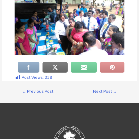
Post Views:
238
←
Previous Post
Next Post
→