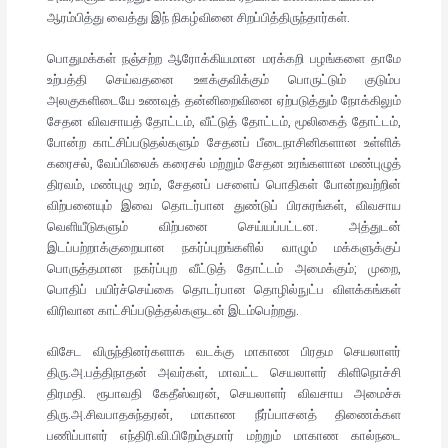
ஆரம்பித்து வைத்து இந் நிகழ்வினை சிறப்பித்திருந்தார்கள்.
பொதுமக்கள் நஞ்சற்ற ஆரோக்கியமான மரக்கறி பழங்களை தாமே
உற்பத்தி செய்வதனை ஊக்குவிக்கும் பொருட்டும் குடும்ப
அலகுகளிடையே உணவுத் தன்னிறைவினை ஏற்படுத்தும் நோக்கிலும்
சேதன விவசாயத் தோட்டம், வீட்டுத் தோட்டம், மூலிகைத் தோட்டம்,
போன்ற காட்சிப்படுதல்களும் சேதனப் பீடைநாசினிகளான உள்ளிக்
கரைசல், வேப்பிலைக் கரைசல் மற்றும் சேதன உரங்களான மண்புழுத்
திரவம், மண்புழு உரம், சேதனப் பசளைப் பொதிகள் போன்றவற்றின்
விற்பனையும் இவை தொடர்பான துண்டுப் பிரசுரங்கள், விவசாய
வெளியீடுகளும் விற்பனை செய்யப்பட்டன. அத்துடன்
இடப்பற்றாக்குறையான நகர்ப்புறங்களில் வாழும் மக்களுக்குப்
பொருத்தமான நகர்ப்புற வீட்டுத் தோட்டம் அமைக்கும்; முறை,
பொதிப் பயிர்ச்செய்கை தொடர்பான தொழில்நுட்ப விளக்கங்கள்
விரிவான காட்சிப்படுத்தல்களுடன் இடம்பெற்றது.
விசேட விருந்தினர்களாக வடக்கு மாகாண பிரதம செயலாளர்
திரு.அ.பத்திநாதன் அவர்கள், மாவட்ட செயலாளர் கிளிநொச்சி
திரமதி. ரூபாவதி கேதீஸ்வரன், செயலாளர் விவசாய அமைச்சு
திரு.அ.சிவபாதசுந்தரன், மாகாண நீர்ப்பாசனத் திணைக்கள
பணிப்பாளர் எந்திரி.வி.பிறேம்குமார் மற்றும் மாகாண கால்நடை