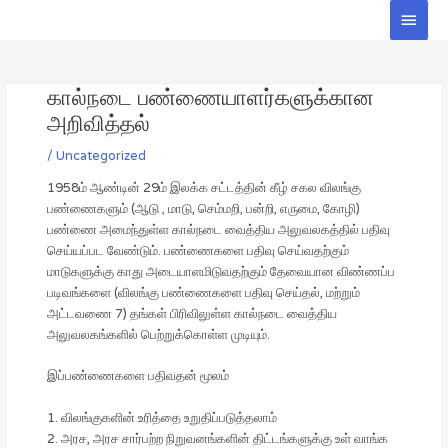
Skip
Main
to
Men
Post
content
navigation
கால்நடை பண்ணையாளர்களுக்கான
அறிவித்தல்
/
Uncategorized
1958ம் ஆண்டின் 29ம் இலக்க சட்டத்தின் கீழ் சகல விலங்கு
பண்ணைகளும் (ஆடு , மாடு, செம்மறி, பன்றி, எருமை, கோழி)
பண்ணை அமைந்துள்ள கால்நடை வைத்திய அலுவலகத்தில் பதிவு
செய்யப்பட வேண்டும். பண்ணைகளை பதிவு செய்வதற்கும்
மாடுகளுக்கு காது அடையாளமிடுவதற்கும் தேவையான விண்ணப்ப
படிவங்களை (விலங்கு பண்ணைகளை பதிவு செய்தல், மற்றும்
அட்டவணை 7) தங்கள் பிரிவிலுள்ள கால்நடை வைத்திய
அலுவலகங்களில் பெற்றுக்கொள்ள முடியும்.
இப்பண்ணைகளை பதிவதன் மூலம்
1. விலங்குகளின் உரித்தை உறுதிப்படுத்தலாம்
2. அரச, அரச சார்பற்ற நிறுவனங்களின் திட்டங்களுக்கு உள் வாங்க