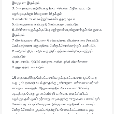
இலகுவாக இருக்கும்.
3. அனர்த்தம் ஏற்படுமிடத்து (உ-ம் :- வெள்ள அழிவு) நட்ட ஈடு
வழங்குவதற்கும் இலகுவாக இருக்கும்.
4. வங்கியில் கடன் பெற்றுக்கொள்வதற்கு உதவும்.
5. விலங்குகளை காப்புறுதி செய்வதற்கு பயன்படும்.
6. சிகிச்சைகளுக்கும் தடுப்பு மருந்துகள் வழங்குவதற்கும் இலகுவாக
இருக்கும்.
7. விலங்குகளை விற்பனை செய்வதற்கும், விலங்குகளை கொண்டு
செல்வதற்கான அனுமதியை பெற்றுக்கொள்வதற்கும் பயன்படும்.
8. மாடுகள் திருடப்படுவதை தடுப்பதற்கும் கண்டுபிடிப்பதற்கும்
பயன்படும்.
9. நாடளாவிய ரீதியில் கால்நடைகளின் புள்ளி விபரங்களை
பேணுவதற்கு பயன்படும்.
18 மாத வயதிற்கு மேற்பட்ட மாடுகளுக்கு கட்டாயமாக ஒவ்வொரு
வருடமும் ஜனவரி 31 ம் திகதிக்கு முன்னதாக பண்ணையாளர்கள்
கால்நடை வைத்திய அலுவலகத்தில் அட்டவணை 07 என்ற
படிவத்தை பெற்று பூரணப்படுத்தி கால்நடை வைத்தியரிடம்
வழங்குவதன் மூலம் தற்களது மாடுகளுக்கு காது அடையாளமிட்டுக்
கொள்வதுடன் ஒவ்வொரு மாட்டுக்குமான உறுதிச்சிட்டையையும்
பெற்றுக்கொள்ள முடியும். இதற்குரிய சேவைக்கட்டணமாக ஒரு