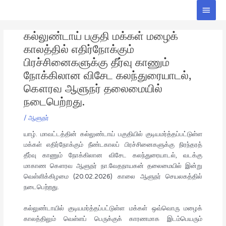
Skip
Main
to
Men
Post
content
கல்லுண்டாய் பகுதி மக்கள் மழைக்
navigation
காலத்தில் எதிர்நோக்கும்
பிரச்சினைகளுக்கு தீர்வு காணும்
நோக்கிலான விசேட கலந்துரையாடல்,
கௌரவ ஆளுநர் தலைமையில்
நடைபெற்றது.
/
ஆளுநர்
யாழ். மாவட்டத்தின் கல்லுண்டாய் பகுதியில் குடியமர்த்தப்பட்டுள்ள
மக்கள் எதிர்நோக்கும் நீண்டகாலப் பிரச்சினைகளுக்கு நிரந்தரத்
தீர்வு காணும் நோக்கிலான விசேட கலந்துரையாடல், வடக்கு
மாகாண கௌரவ ஆளுநர் நா.வேதநாயகன் தலைமையில் இன்று
வெள்ளிக்கிழமை (20.02.2026) காலை ஆளுநர் செயலகத்தில்
நடைபெற்றது.
கல்லுண்டாயில் குடியமர்த்தப்பட்டுள்ள மக்கள் ஒவ்வொரு மழைக்
காலத்திலும் வெள்ளப் பெருக்குக் காரணமாக இடம்பெயரும்