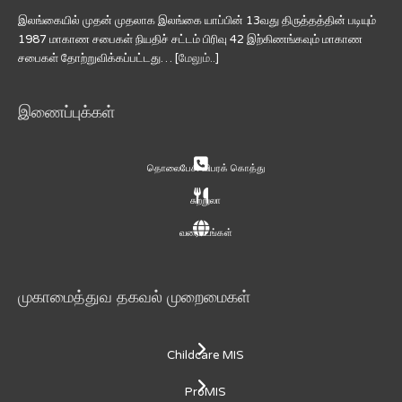
இலங்கையில் முதன் முதலாக இலங்கை யாப்பின் 13வது திருத்தத்தின் படியும்
1987 மாகாண சபைகள் நியதிச் சட்டம் பிரிவு 42 இற்கிணங்கவும் மாகாண
சபைகள் தோற்றுவிக்கப்பட்டது… [
மேலும்..
]
இணைப்புக்கள்
தொலைபேசி விபரக் கொத்து
சுற்றுலா
வரைபடங்கள்
முகாமைத்துவ தகவல் முறைமைகள்
Childcare MIS
ProMIS