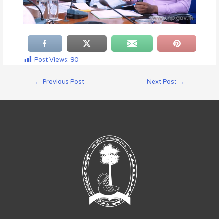
Post Views:
90
←
Previous Post
Next Post
→