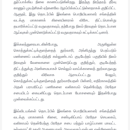
துர்ப்பாக்கிய நிலை காணப்படுகின்றது. இதற்கு நிரந்தரத் தீர்வு
காணும் முயற்சிகள் ஏற்கனவே ஆரம்பிக்கப்பட்டுள்ளதாகக் குறிப்பிட்ட
ஆளுநர், இது தொடர்பில் இலங்கை பொறியியலாளர் சங்கத்தின்
வடக்கு மாகாணக் கிளையினரால் விசேட திட்டமொன்று
தயாரிக்கப்பட்டு வருவதாகவும், தற்போது நிலம் நிரவுதல் தொடர்பான
ஆய்வுகள் முன்னெடுக்கப்பட்டு வருவதாகவும் சுட்டிக்காட்டினார்.
இக்கலந்துரையாடலின்போது, அருகிலுள்ள
கொத்துக்கட்டிக்குளத்தைத் தூர்வாரி, அங்கிருந்து பெறப்படும்
மண்ணைப் பயன்படுத்தி கல்லுண்டாய் குடியேற்றப் பகுதியில் நிலம்
நிரவுதல் வேலைகளை முன்னெடுப்பது குறித்தும், குடியேற்றத்
திட்டத்துக்கு அண்மையாகச் செல்லும் வாய்க்காலைத் தூர்வாருவது
குறித்தும் விரிவாக ஆராயப்பட்டது. மேலும்,
கொத்துக்கட்டிக்குளத்தைத் தூர்வாரியதன் பின்னர், எதிர்காலத்தில்
அதன் பராமரிப்புப் பணிகளை வலிகாமம் தென்மேற்கு பிரதேச
சபையிடம் கையளிப்பது தொடர்பான யோசனையும் இதன்போது
முன்வைக்கப்பட்டது.
இவ்விடயங்கள் தொடர்பில் இலங்கை பொறியியலாளர் சங்கத்தின்
வடக்கு மாகாணக் கிளை, சண்டிலிப்பாய் பிரதேச செயலகம்,
வலிகாமம் தென்மேற்கு பிரதேச சபை மற்றும் யாழ்ப்பாண மாவட்ட
உள்ளூராட்சி உதவி ஆணையாளர் அலுவலகம் என்பன ஒன்றிணைந்து