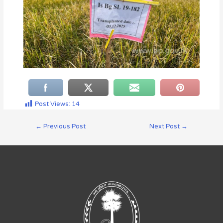
Post Views:
14
←
Previous Post
Next Post
→