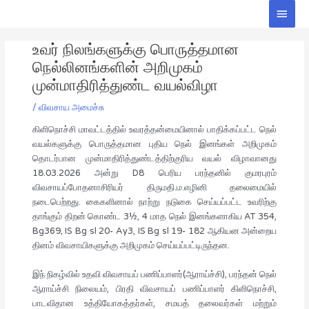
Skip
Main
to
Men
Post
content
உவர் நிலங்களுக்கு பொருத்தமான
navigation
நெல்லினங்களின் அறிமுகம்
முன்மாதிரித்துண்ட வயல்விழா
/
விவசாய அமைச்சு
கிளிநொச்சி மாவட்டத்தில் உவரத்தன்மையினால் பாதிக்கப்பட்ட நெல்
வயல்களுக்கு பொருத்தமான புதிய நெல் இனங்கள் அறிமுகம்
தொடர்பான முன்மாதிரித்துண்டத்திற்குரிய வயல் விழாவானது
18.03.2026 அன்று D8 பெரிய பரந்தனில் குமரபுரம்
விவசாயப்போதனாசிரியர் திருமதி.ம.எழினி தலைமையில்
நடைபெற்றது. கைகளினால் நாற்று நடுகை செய்யப்பட்ட உவரிற்கு
தாங்கும் திறன் கொண்ட 3½, 4 மாத நெல் இனங்களாகிய AT 354,
Bg369, IS Bg sl 20- Ay3, IS Bg sl 19- 182 ஆகியன அன்றைய
தினம் விவசாயிகளுக்கு அறிமுகம் செய்யப்பட்டிருந்தன.
இந் நிகழ்வில் உதவி விவசாயப் பணிப்பாளர்(ஆராய்ச்சி), பரந்தன் நெல்
ஆராய்ச்சி நிலையம், பிரதி விவசாயப் பணிப்பாளர் கிளிநொச்சி,
பாடவிதான உத்தியோகத்தர்கள், சமயத் தலைவர்கள் மற்றும்