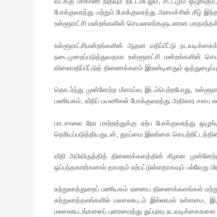
வடக்கு மாகாண நிதியும் திட்டமிடலும், சட்டமும் ஒழுங்கும்
போக்குவரத்து மற்றும் போக்குவரத்து அமைச்சின் கீழ் இந்
உள்ளூராட்சி மன்றங்களின் செயலாளர்களுடனான மாதாந்தக
உள்ளூராட்சிமன்றங்களின் ஆதன மதிப்பீட்டு நடவடிக்க
நடைமுறைப்படுத்துவதாக உள்ளூராட்சி மன்றங்களின் செய
விலைமதிப்பீட்டுத் திணைக்களம் இரண்டினதும் ஒத்துழைப்புடன
தொடர்ந்து முன்னேற்ற மீளாய்வு இடம்பெற்றபோது, உள்ளூரா
பணியகம், வீதிப் பயணிகள் போக்குவரத்து அதிகார சபை 
பாடசாலை நேர மாற்றத்துக்கு ஏற்ப போக்குவரத்து ஒழ
தெரியப்படுத்தியதுடன், தூய்மை இலங்கை செயற்றிட்டத்தின்
வீதி அபிவிருத்தித் திணைக்களத்தின் கீழான முன்னேற்
ஒப்பந்தகாரர்களால் தாமதம் ஏற்பட்டுள்ளதாகவும் பல்வேறு பிரச
சுற்றுலாத்துறைப் பணியகம் ஏனைய திணைக்களங்கள் மற்றும
சுற்றுலாத்தலங்களில் மலசலகூடம் இல்லாமல் உள்ளமை, இர
மலசலகூடங்களைப் புனரமைத்து துப்புரவு நடவடிக்கைகளை