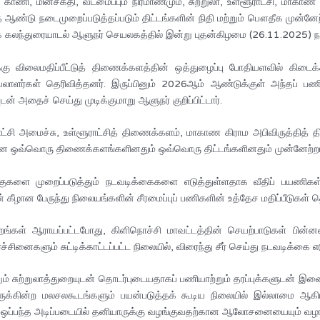
, காணி, மின்சக்தி, வீடமைப்பும் நிர்மாணமும், சுற்றுலா, உள்ளூராட்சி, மாகாண ந
த ஆண்டு நடைமுறைப்படுத்தப்படும் திட்டங்களின் நிதி மற்றும் பௌதீக முன்னேற்
் கலந்துரையாடல் ஆளுநர் செயலகத்தில் இன்று புதன்கிழமை (26.11.2025) ந
ைக்கு விலைமதிப்பீட்டுத் திணைக்களத்தின் ஒத்துழைப்பு போதியளவில் கி
லாளர்கள் தெரிவித்தனர். இருப்பினும் 2026ஆம் ஆண்டுக்குள் அந்தப் பணிக
் அதைச் செய்து முடிக்குமாறு ஆளுநர் குறிப்பிட்டார்.
ட்சி அமைச்சு, உள்ளூராட்சித் திணைக்களம், மாகாண கிராம அபிவிருத்தித் த
என ஒவ்வொரு திணைக்களங்களினதும் ஒவ்வொரு திட்டங்களினதும் முன்னேற்றங்க
ுங்குகளை முறைப்படுத்தும் நடவடிக்கைகளை எடுத்துள்ளதாக வீதிப் பயணி
 கீழான பேருந்து நிலையங்களின் சீரமைப்புப் பணிகளின் உத்தேச மதிப்பீடுகள் த
றங்கள் ஆராயப்பட்டபோது, கிளிநொச்சி மாவட்டத்தின் செயற்பாடுகள் பின்
்சினைகளும் சுட்டிக்காட்டப்பட்ட நிலையில், விரைந்து சீர் செய்து நடவடிக்கை எடு
் சுற்றுலாத்துறையுடன் தொடர்புடையதாகப் பணியாற்றும் தரப்புக்களுடன் இண
ுக்கின்ற மலசலகூடங்களும் பயன்படுத்தக் கூடிய நிலையில் இல்லாமை ஆகிய வி
 ஒப்பந்த அடிப்படையில் தனியாருக்கு வழங்குவதற்கான ஆலோசனையையும் வழங்