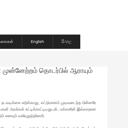
ிக்கைகள்
English
සිංහල
் முன்னேற்றம் தொடர்பில் ஆராயும்
ு நடவடிக்கை எடுக்காது, கட்டுமானம் முடிவடைந்த பின்னரே
் அவர்கள் சுட்டிக்காட்டியதுடன், மக்களின் இவ்வாறான
் எனவும் வலியுறுத்தினார்.