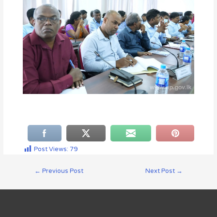
Post Views:
79
←
Previous Post
Next Post
→