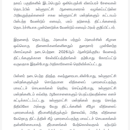
நகரப் பகுதிகளில் இடம்பெறும் ஒலிபெருக்கி விளம்பரச் சேவைகள்
தொடர்பில் உள்ளூராட்சி ஆணையாளரால் வழங்கப்பட்டுள்ள
அறிவுறுத்தல்களைச் சகல உள்ளூராட்சி மன்றங்களும் கட்டாயம்
பின்பற்ற வேண்டும் எனவும், மரம் நடுகைத் திட்டங்களைத்
தொடர்ச்சியாக முன்னெடுக்க வேண்டும் எனவும் அவர் குறிப்பிட்டார்.
இதனைத் தொடர்ந்து, அமைச்சு மற்றும் அமைச்சின் கீழான
ஒவ்வொரு திணைக்களங்களினதும் துறைசார் முன்னேற்ற
மீளாய்வுகள் நடைபெற்றன. 2026ஆம் ஆண்டுக்குரிய வேலைத்
திட்டங்களுக்கான கேள்விப்பத்திரங்கள் தற்போது கோரப்பட்டு
வருவதாக இதன்போது அதிகாரிகளால் தெரிவிக்கப்பட்டது.
பின்னர் நடைபெற்ற திறந்த கலந்துரையாடலின்போது, உள்ளூராட்சி
மன்றங்களுக்குச் சொந்தமான வீதிகளைப் புனரமைப்பதற்கு
மாவட்டச் செயலகங்கள் தெரிவு செய்யும்போது, உள்ளூராட்சி
மன்றங்களிடம் எவ்வித ஆலோசனைகளும் பெறப்படுவதில்லை எனச்
சுட்டிக்காட்டப்பட்டது. உள்ளூராட்சி மன்றங்கள் தமது சொந்த
நிதியிலோ அல்லது வேறு திட்டங்களின் கீழோ வீதிகளைப்
புனரமைக்கத் தீர்மானித்திருக்கும் நிலையில், அதே வீதிகளை
வேறொரு திட்டத்தின் கீழ் புனரமைப்பதற்கு மாவட்டச் செயலகங்கள்
தன்னிச்சையாகத் தீர்மானங்கள் மேற்கொள்வதால் ஏற்படும்