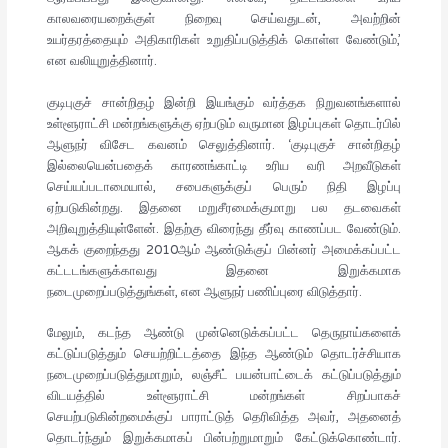
காலவரையறைக்குள் நிறைவு செய்வதுடன், அவற்றின்
உயர்தரத்தையும் அதிகாரிகள் உறுதிப்படுத்திக் கொள்ள வேண்டும்,’
என வலியுறுத்தினார்.
குடிபுகுச் சான்றிதழ் இன்றி இயங்கும் வர்த்தக நிறுவனங்களால்
உள்ளூராட்சி மன்றங்களுக்கு ஏற்படும் வருமான இழப்புகள் தொடர்பில்
ஆளுநர் விசேட கவனம் செலுத்தினார். ‘குடிபுகுச் சான்றிதழ்
இல்லையென்பதைக் காரணங்காட்டி உரிய வரி அறவீடுகள்
செய்யப்படாமையால், சபைகளுக்குப் பெரும் நிதி இழப்பு
ஏற்படுகின்றது. இதனை மறுசீரமைக்குமாறு பல தடவைகள்
அறிவுறுத்தியுள்ளேன். இதற்கு விரைந்து தீர்வு காணப்பட வேண்டும்.
ஆகக் குறைந்தது 2010ஆம் ஆண்டுக்குப் பின்னர் அமைக்கப்பட்ட
கட்டடங்களுக்காவது இதனை இறுக்கமாக
நடைமுறைப்படுத்துங்கள், என ஆளுநர் பணிப்புரை விடுத்தார்.
மேலும், கடந்த ஆண்டு முன்னெடுக்கப்பட்ட தெருநாய்களைக்
கட்டுப்படுத்தும் செயற்றிட்டத்தை இந்த ஆண்டும் தொடர்ச்சியாக
நடைமுறைப்படுத்துமாறும், லஞ்சீட் பயன்பாட்டைக் கட்டுப்படுத்தும்
விடயத்தில் உள்ளூராட்சி மன்றங்கள் சிறப்பாகச்
செயற்படுகின்றமைக்குப் பாராட்டுத் தெரிவித்த அவர், அதனைத்
தொடர்ந்தும் இறுக்கமாகப் பின்பற்றுமாறும் கேட்டுக்கொண்டார்.