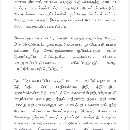
மாகாண நிர்வாகம், கிராம அபிவிருத்தி, வீதி அபிவிருத்தி, மோட்டார்
போக்குவரத்து மற்றும் போக்குவரத்து ஆகிய அமைச்சுக்களின் இந்த
ஆண்டுக்கான செயற்றிட்டங்களின் முன்னேற்ற மீளாய்வுக் கூட்டம்,
ஆளுநர் செயலகத்தில் இன்று புதன்கிழமை (04.03.2026) காலை
ஆளுநர் தலைமையில் நடைபெற்றது.
இக்கலந்துரையாடலின் ஆரம்பத்தில் கருத்துத் தெரிவித்த ஆளுநர்,
இந்த ஆண்டுக்குரிய முதலாவது அமைச்சுசார் முன்னேற்ற மீளாய்வுக்
கூட்டமாக இது அமைந்துள்ளதாகக் குறிப்பிட்டதுடன், கடந்த
ஆண்டுக்குரிய அபிவிருத்தித் திட்டங்களைச் சிறப்பாக
நடைமுறைப்படுத்தியமைக்காக அதிகாரிகளுக்குத் தனது
பாராட்டுக்களையும் தெரிவித்தார்.
தொடர்ந்து உரையாற்றிய ஆளுநர், மாகாண சபையின் வழமையான
நிதி, ‘டித்வா’ பேரிடர் பாதிப்புக்கான நிதி, மத்திய நிரல்
அமைச்சுக்களின் நிதி, மாவட்டச் செயலகங்களின் நிதி, உள்ளூராட்சி
மன்றங்களின் சபை நிதி மற்றும் முத்திரைத் தீர்வை நிதி எனப்
பல்வேறு நிதி மூலங்களினூடான வேலைத் திட்டங்களை நாம் இந்த
ஆண்டு முன்னெடுக்க வேண்டியுள்ளது. இதற்குத் தேவையான
அனைத்து ஒத்துழைப்புகளும் வழங்கப்படும். எமக்கு இப்போதுள்ள
சாதகமான காலநிலையைப் பயன்படுத்திப் பணிகளை விரைவாக
ஆரம்பிப்பது இலகுவானது. எனவே, திட்டங்களை உரிய