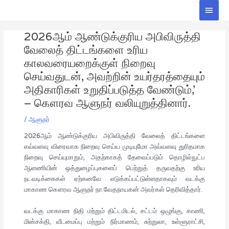
Skip
Main
to
Men
Post
content
2026ஆம் ஆண்டுக்குரிய அபிவிருத்தி
navigation
வேலைத் திட்டங்களை உரிய
காலவரையறைக்குள் நிறைவு
செய்வதுடன், அவற்றின் உயர்தரத்தையும்
அதிகாரிகள் உறுதிப்படுத்த வேண்டும்,’
– கௌரவ ஆளுநர் வலியுறுத்தினார்.
/
ஆளுநர்
2026ஆம் ஆண்டுக்குரிய அபிவிருத்தி வேலைத் திட்டங்களை
எவ்வளவு விரைவாக நிறைவு செய்ய முடியுமோ அவ்வளவு துரிதமாக
நிறைவு செய்யுமாறும், அதற்காகத் தேவைப்படும் தொழில்நுட்ப
ஆளணியின் ஒத்துழைப்புகளைப் பெற்றுத் தருவதற்கு உரிய
நடவடிக்கைகள் ஏற்கனவே எடுக்கப்பட்டுள்ளதாகவும் வடக்கு
மாகாண கௌரவ ஆளுநர் நா.வேதநாயகன் அவர்கள் தெரிவித்தார்.
வடக்கு மாகாண நிதி மற்றும் திட்டமிடல், சட்டம் ஒழுங்கு, காணி,
மின்சக்தி, வீடமைப்பு மற்றும் நிர்மாணம், சுற்றுலா, உள்ளூராட்சி,