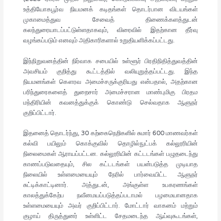
உத்தியோகபூர்வ நியமனக் கடிதங்கள் தொடர்பான விடயங்கள்
முகாமைத்துவ சேவைத் திணைக்களத்துடன்
கலந்துரையாடப்பட்டுள்ளதாகவும், விரைவில் இதற்கான தீர்வு
வழங்கப்படும் எனவும் அதிகாரிகளால் உறுதியளிக்கப்பட்டது.
இந்நிறுவனத்தின் நிர்வாக சபையில் உள்ளூர் பிரதிநிதித்துவத்தின்
அவசியம் குறித்து கூட்டத்தில் வலியுறுத்தப்பட்டது. இந்த
நியமனங்கள் கௌரவ அமைச்சருக்குரியது என்பதால், அதற்கான
பரிந்துரைகளைத் துறைசார் அமைச்சரான மாண்புமிகு பிரதம
மந்திரியின் கவனத்துக்குக் கொண்டு செல்வதாக ஆளுநர்
குறிப்பிட்டார்.
இதனைத் தொடர்ந்து, 30 கற்கைநெறிகளில் சுமார் 600 மாணவர்கள்
கல்வி பயிலும் கொக்குவில் தொழில்நுட்பக் கல்லூரியின்
நிலைமைகள் ஆராயப்பட்டன. கல்லூரியின் கட்டடங்கள் பழுதடைந்து
காணப்படுவதையும், சில கட்டடங்கள் பயன்படுத்த முடியாத
நிலையில் உள்ளமையையும் நேரில் பார்வையிட்ட ஆளுநர்
சுட்டிக்காட்டினார். அத்துடன், அங்குள்ள உபகரணங்கள்
காலத்துக்கேற்ப நவீனமயப்படுத்தப்படாமல் பழமையானதாக
உள்ளமையையும் அவர் குறிப்பிட்டார். மோட்டார் வாகனம் மற்றும்
குழாய் திருத்துனர் உள்ளிட்ட சேதமடைந்த ஆய்வுகூடங்கள்,