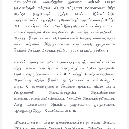
கிளிநொச்சியில் அமைந்துள்ள இலங்கை ஜேர்மன் பயிற்சி
நிறுவனத்தின் தங்குமிட விடுதி கட்டுமான வேலைகளை இந்த
ஆண்டு இறுதிக்குள் பூர்த்தி செய்ய இக்கூட்டத்தில்
உறுதியளிக்கப்பட்டது. தற்போது அனைத்துச் சமூகங்களையும் சேர்ந்த
800 மாணவர்கள் கல்வி பயிலும் இந்த நிறுவனம், வடக்கு மாகாண
மாணவர்களுக்குக் கிடைத்த மிகப்பெரிய சொத்து எனக் குறிப்பிட்ட
ஆளுநர், இங்கு ஏனைய பிரதேசங்களைச் சேர்ந்த மாணவர்களும்
கல்வி கற்பதால் இந்நிறுவனத்தை வலுப்படுத்தி முழுமையாக
இயங்கச் செய்வது அனைவரதும் பொறுப்பு என வலியுறுத்தினார்.
தொழில் சந்தையின் நவீன தேவைகளுக்கு ஏற்ப மெக்கட்ரானிக்ஸ்
மற்றும் தகவல் தொடர்பாடல் தொழில்நுட்பம் ஆகிய துறைகளில்
தேசிய தொழிற்றகைமை மட்டம் 4, 5 மற்றும் 6 கற்கைநெறிகளை
ஆரம்பிப்பது குறித்து இதன்போது ஆராயப்பட்டது. என்.வி.க்யூ. 5
மற்றும் 6 கற்கைகளுக்காக இலங்கை மூன்றாம் நிலை மற்றும்
தொழிற்கல்வி ஆணைக்குழுவின் அனுமதிக்காகக்
காத்திருப்பதாகத் தெரிவிக்கப்பட்ட நிலையில், அதனைத் துரிதமாகப்
பெற்று கற்கைகளை ஆரம்பிக்க முழுமையான ஒத்துழைப்பை
வழங்குமாறு ஆளுநர் கேட்டுக்கொண்டார்.
விரிவுரையாளர்கள் மற்றும் துறைத்தலைவர்களது சம்பள மீளாய்வு
(2025 ஏப்ரல் முதல் நிலுவை), கொடுப்பனவு அதிகரிப்பு மற்றும்