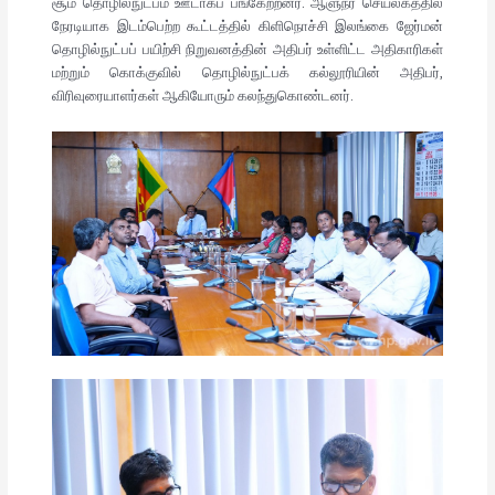
சூம் தொழில்நுட்பம் ஊடாகப் பங்கேற்றனர். ஆளுநர் செயலகத்தில்
நேரடியாக இடம்பெற்ற கூட்டத்தில் கிளிநொச்சி இலங்கை ஜேர்மன்
தொழில்நுட்பப் பயிற்சி நிறுவனத்தின் அதிபர் உள்ளிட்ட அதிகாரிகள்
மற்றும் கொக்குவில் தொழில்நுட்பக் கல்லூரியின் அதிபர்,
விரிவுரையாளர்கள் ஆகியோரும் கலந்துகொண்டனர்.