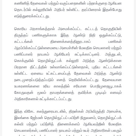
கணினித் தேவைகள் மற்றும் வகுப்பறைகளின் பற்றாக்குறை ஆகியன
தொடர்பில் கல்லூரியின் அதிபர் உள்ளிட்ட தரப்பினரால் இதன்போது
எடுத்துரைக்கப்பட்டது.
கொரிய அரசாங்கத்தால் அமைக்கப்பட்ட கட்டடத் தொகுதியின்
திருத்தப் பணிகளுக்காக இந்த ஆண்டு நிதி ஒதுக்கப்பட்டு,
கட்டடங்கள் திணைக்களத்தினூடாகப் பணிகள்
ஆரம்பிக்கப்பட்டுள்ளமையை அமைச்சின் மேலதிக செயலாளர் மற்றும்
பணிப்பாளர் நாயகம் ஆகியோர் சுட்டிக்காட்டினர். அத்துடன்,
கொக்குவில் தொழில்நுட்பக் கல்லூரி அடுத்த ஆண்டுக்கான
பிரதான திட்டத்தில் உள்வாங்கப்பட்டுள்ளதால், புதிய கட்டடங்கள்
உள்ளிட்ட ஏனைய உட்கட்டமைப்புத் தேவைகள் அடுத்த ஆண்டு
நடைமுறைப்படுத்தப்படும் எனத் தெரிவிக்கப்பட்டது. தேவையான
உபகரணங்களை உரிய காலத்தில் சரியான பொறிமுறையூடாகக்
கோருவதன் மூலம் தாமதங்களைத் தவிர்க்க முடியும் எனவும்
அதிகாரிகளால் சுட்டிக்காட்டப்பட்டது.
இந்த விசேட கலந்துரையாடலில், திறன்கள் அபிவிருத்தி அமைச்சு,
இலங்கை ஜேர்மன் தொழில்நுட்பப் பயிற்சி நிறுவனம், தொழில்நுட்பக்
கல்வி மற்றும் பயிற்சித் திணைக்களம் ஆகியவற்றின் மேலதிக
செயலாளர்கள், பணிப்பாளர் நாயகம் மற்றும் உயர் அதிகாரிகள் பலரும்