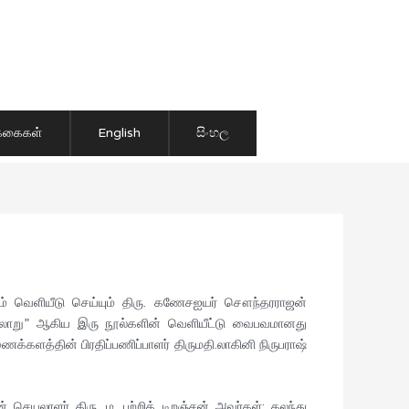
ிக்கைகள்
English
සිංහල
ம் வெளியீடு செய்யும் திரு. கணேசஐயர் சௌந்தரராஜன்
 வரலாறு” ஆகிய இரு நூல்களின் வெளியீட்டு வைபவமானது
ளத்தின் பிரதிப்பணிப்பாளர் திருமதி.லாகினி நிருபராஷ்
ெயலாளர் திரு. ம. பற்றிக் டிறஞ்சன் அவர்கள்; கலந்து