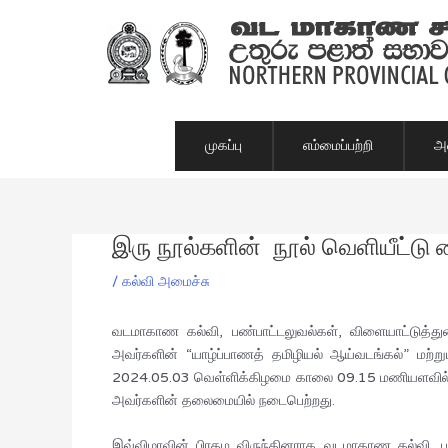
Skip
to
content
முகப்பு
எம்மைப்பற்றி
அம
இரு நூல்களின் நூல் வெளியீட்டு
Post
navigation
/
கல்வி அமைச்சு
வடமாகாண கல்வி, பண்பாட்டலுவல்கள், விளையாட்டுத்த
அவர்களின் “யாழ்ப்பாணத் தமிழியல் ஆய்வடங்கல்” மற்ற
2024.05.03 வெள்ளிக்கிழமை காலை 09.15 மணியளவில் கல்
அவர்களின் தலைமையில் நடைபெற்றது.
இவ்விழாவின் பிரதம விருந்தினராக வடமாகாண கல்வி, பண