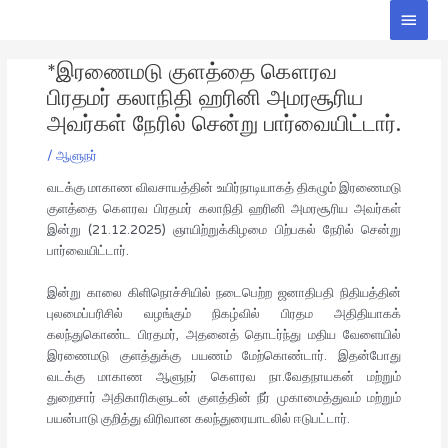
Skip
Main
to
Men
Post
content
*இரணைமடு குளத்தை கௌரவ
navigation
பிரதமர் கலாநிதி ஹரினி அமரசூரிய
அவர்கள் நேரில் சென்று பார்வையிட்டார்.
/
ஆளுநர்
வடக்கு மாகாண விவசாயத்தின் உயிர்நாடியாகத் திகழும் இரணைமடு
குளத்தை கௌரவ பிரதமர் கலாநிதி ஹரினி அமரசூரிய அவர்கள்
இன்று (21.12.2025) ஞாயிற்றுக்கிழமை பிற்பகல் நேரில் சென்று
பார்வையிட்டார்.
இன்று காலை கிளிநொச்சியில் நடைபெற்ற ஜனாதிபதி நிதியத்தின்
புலமைப்பரிசில் வழங்கும் நிகழ்வில் பிரதம அதிதியாகக்
கலந்துகொண்ட பிரதமர், அதனைத் தொடர்ந்து மதிய வேளையில்
இரணைமடு குளத்துக்கு பயணம் மேற்கொண்டார். இதன்போது
வடக்கு மாகாண ஆளுநர் கௌரவ நா.வேதநாயகன் மற்றும்
துறைசார் அதிகாரிகளுடன் குளத்தின் நீர் முகாமைத்துவம் மற்றும்
பயன்பாடு குறித்து விரிவான கலந்துரையாடலில் ஈடுபட்டார்.