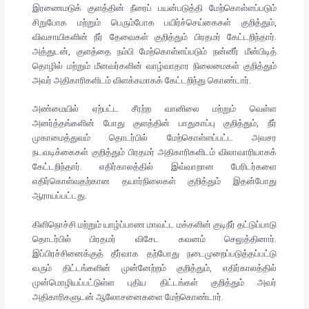
இரணைமடுக் குளத்தின் நீரைப் பயன்படுத்தி மேற்கொள்ளப்படும்
சிறுபோக மற்றும் பெரும்போக பயிர்ச்செய்கைகள் குறித்தும்,
விவசாயிகளின் நீர் தேவைகள் குறித்தும் பிரதமர் கேட்டறிந்தார்.
அத்துடன், குளத்தை நம்பி மேற்கொள்ளப்படும் நன்னீர் மீன்பிடித்
தொழில் மற்றும் மீனவர்களின் வாழ்வாதார நிலைமைகள் குறித்தும்
அவர் அதிகாரிகளிடம் விளக்கமாகக் கேட்டறிந்து கொண்டார்.
அண்மையில் ஏற்பட்ட சீரற்ற வானிலை மற்றும் வெள்ள
அனர்த்தங்களின் போது குளத்தின் பாதுகாப்பு குறித்தும், நீர்
முகாமைத்துவம் தொடர்பில் மேற்கொள்ளப்பட்ட அவசர
நடவடிக்கைகள் குறித்தும் பிரதமர் அதிகாரிகளிடம் விலாவாரியாகக்
கேட்டறிந்தார். எதிர்காலத்தில் இவ்வாறான பேரிடர்களை
எதிர்கொள்வதற்கான தயார்நிலைகள் குறித்தும் இதன்போது
ஆராயப்பட்டது.
கிளிநொச்சி மற்றும் யாழ்ப்பாண மாவட்ட மக்களின் குடிநீர் தட்டுப்பாடு
தொடர்பில் பிரதமர் விசேட கவனம் செலுத்தினார்.
இப்பிரச்சினைக்குத் தீர்வாக தற்போது நடைமுறைப்படுத்தப்பட்டு
வரும் திட்டங்களின் முன்னேற்றம் குறித்தும், எதிர்காலத்தில்
முன்மொழியப்பட்டுள்ள புதிய திட்டங்கள் குறித்தும் அவர்
அதிகாரிகளுடன் ஆலோசனைகளை மேற்கொண்டார்.