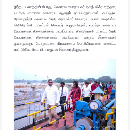
இந்த பயணத்தின் போது, கௌரவ சபாநாயகர் ஜகத் விக்ரமரத்தன,
வடக்கு மாகாண கௌரவ ஆளுநர் நா.வேதநாயகன், கூட்டுறவு
அபிவிருத்தி கௌரவ பிரதி அமைச்சர் கௌரவ உபாலி சமரசிங்க,
கிளிநொச்சி மாவட்டச் செயலர் சு.முரளிதரன், வடக்கு மாகாண
நீர்ப்பாசனத் திணைக்களப் பணிப்பாளர், கிளிநொச்சி மாவட்ட பிரதி
நீர்ப்பாசனத் திணைக்களப் பணிப்பாளர் மற்றும் இரணைமடு
குளத்துக்குப் பொறுப்பான நீர்ப்பாசனப் பொறியியலாளர் உள்ளிட்ட
உயர் அதிகாரிகள் பிரதமருடன் இணைந்திருந்தனர்.