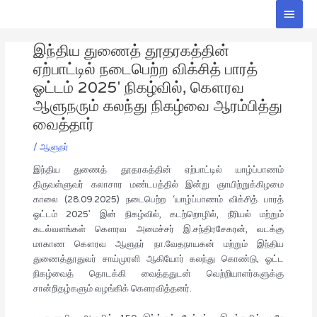
Skip
Main
to
Men
Post
content
இந்திய துணைத் தூதரகத்தின்
navigation
ஏற்பாட்டில் நடைபெற்ற விக்சித் பாரத்
ஓட்டம் 2025′ நிகழ்வில், கௌரவ
ஆளுநரும் கலந்து நிகழ்வை ஆரம்பித்து
வைத்தார்
/
ஆளுநர்
இந்திய துணைத் தூதரகத்தின் ஏற்பாட்டில் யாழ்ப்பாணம்
திருவள்ளுவர் கலாசார மண்டபத்தில் இன்று ஞாயிற்றுக்கிழமை
காலை (28.09.2025) நடைபெற்ற ‘யாழ்ப்பாணம் விக்சித் பாரத்
ஓட்டம் 2025’ இன் நிகழ்வில், கடற்றொழில், நீரியல் மற்றும்
கடல்வளங்கள் கௌரவ அமைச்சர் இ.சந்திரசேகரன், வடக்கு
மாகாண கௌரவ ஆளுநர் நா.வேதநாயகன் மற்றும் இந்திய
துணைத்தூதுவர் சாய்முரளி ஆகியோர் கலந்து கொண்டு, ஓட்ட
நிகழ்வைத் தொடக்கி வைத்ததுடன் வெற்றியாளர்களுக்கு
சான்றிதழ்களும் வழங்கிக் கௌரவித்தனர்.