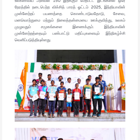
உலகளாவிய அளவில் 150 இற்க்கும் மேற்பட்ட இடங்களில் ஒரே
நேரத்தில் நடைபெற்ற விக்சித் பாரத் ஓட்டம் 2025, இந்தியாவின்
முன்னேற்றப் பயணத்தை கொண்டாடுவதோடு, சேவை,
மனவொற்றுமை மற்றும் நிலைத்தன்மையை ஊக்குவித்து, உலகம்
முழுவதும் சமூகங்களை இணைக்கும். இந்தியாவின்
முன்னேற்றத்தையும் பண்பாட்டு மதிப்புகளையும் இந்நிகழ்ச்சி
வெளிப்படுத்தியுள்ளது.