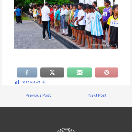
Post Views:
41
←
Previous Post
Next Post
→