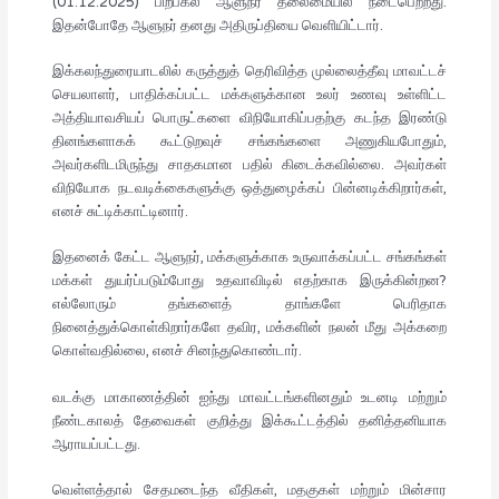
(01.12.2025) பிற்பகல் ஆளுநர் தலைமையில் நடைபெற்றது.
இதன்போதே ஆளுநர் தனது அதிருப்தியை வெளியிட்டார்.
இக்கலந்துரையாடலில் கருத்துத் தெரிவித்த முல்லைத்தீவு மாவட்டச்
செயலாளர், பாதிக்கப்பட்ட மக்களுக்கான உலர் உணவு உள்ளிட்ட
அத்தியாவசியப் பொருட்களை விநியோகிப்பதற்கு கடந்த இரண்டு
தினங்களாகக் கூட்டுறவுச் சங்கங்களை அணுகியபோதும்,
அவர்களிடமிருந்து சாதகமான பதில் கிடைக்கவில்லை. அவர்கள்
விநியோக நடவடிக்கைகளுக்கு ஒத்துழைக்கப் பின்னடிக்கிறார்கள்,
எனச் சுட்டிக்காட்டினார்.
இதனைக் கேட்ட ஆளுநர், மக்களுக்காக உருவாக்கப்பட்ட சங்கங்கள்
மக்கள் துயர்ப்படும்போது உதவாவிடில் எதற்காக இருக்கின்றன?
எல்லோரும் தங்களைத் தாங்களே பெரிதாக
நினைத்துக்கொள்கிறார்களே தவிர, மக்களின் நலன் மீது அக்கறை
கொள்வதில்லை, எனச் சினந்துகொண்டார்.
வடக்கு மாகாணத்தின் ஐந்து மாவட்டங்களினதும் உடனடி மற்றும்
நீண்டகாலத் தேவைகள் குறித்து இக்கூட்டத்தில் தனித்தனியாக
ஆராயப்பட்டது.
வெள்ளத்தால் சேதமடைந்த வீதிகள், மதகுகள் மற்றும் மின்சார