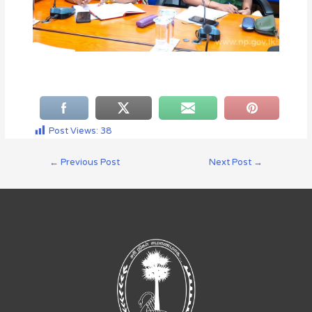
Post Views:
38
←
Previous Post
Next Post
→