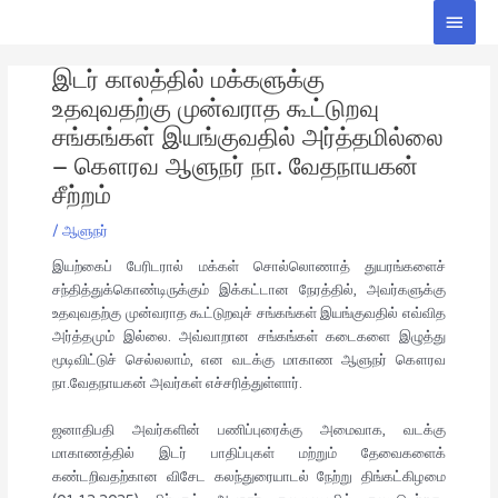
Skip
Main
to
Men
Post
content
இடர் காலத்தில் மக்களுக்கு
navigation
உதவுவதற்கு முன்வராத கூட்டுறவு
சங்கங்கள் இயங்குவதில் அர்த்தமில்லை
– கௌரவ ஆளுநர் நா. வேதநாயகன்
சீற்றம்
/
ஆளுநர்
இயற்கைப் பேரிடரால் மக்கள் சொல்லொணாத் துயரங்களைச்
சந்தித்துக்கொண்டிருக்கும் இக்கட்டான நேரத்தில், அவர்களுக்கு
உதவுவதற்கு முன்வராத கூட்டுறவுச் சங்கங்கள் இயங்குவதில் எவ்வித
அர்த்தமும் இல்லை. அவ்வாறான சங்கங்கள் கடைகளை இழுத்து
மூடிவிட்டுச் செல்லலாம், என வடக்கு மாகாண ஆளுநர் கௌரவ
நா.வேதநாயகன் அவர்கள் எச்சரித்துள்ளார்.
ஜனாதிபதி அவர்களின் பணிப்புரைக்கு அமைவாக, வடக்கு
மாகாணத்தில் இடர் பாதிப்புகள் மற்றும் தேவைகளைக்
கண்டறிவதற்கான விசேட கலந்துரையாடல் நேற்று திங்கட்கிழமை