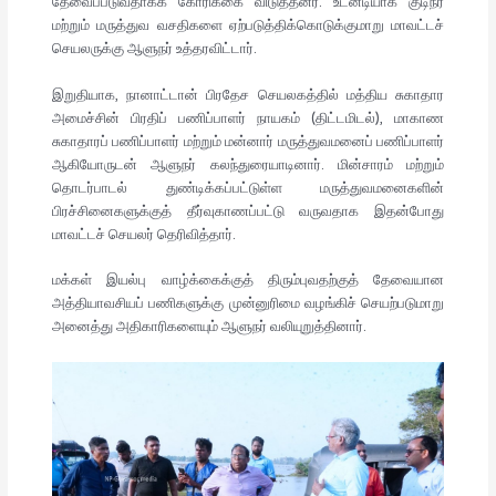
தேவைப்படுவதாகக் கோரிக்கை விடுத்தனர். உடனடியாக குடிநீர்
மற்றும் மருத்துவ வசதிகளை ஏற்படுத்திக்கொடுக்குமாறு மாவட்டச்
செயலருக்கு ஆளுநர் உத்தரவிட்டார்.
இறுதியாக, நானாட்டான் பிரதேச செயலகத்தில் மத்திய சுகாதார
அமைச்சின் பிரதிப் பணிப்பாளர் நாயகம் (திட்டமிடல்), மாகாண
சுகாதாரப் பணிப்பாளர் மற்றும் மன்னார் மருத்துவமனைப் பணிப்பாளர்
ஆகியோருடன் ஆளுநர் கலந்துரையாடினார். மின்சாரம் மற்றும்
தொடர்பாடல் துண்டிக்கப்பட்டுள்ள மருத்துவமனைகளின்
பிரச்சினைகளுக்குத் தீர்வுகாணப்பட்டு வருவதாக இதன்போது
மாவட்டச் செயலர் தெரிவித்தார்.
மக்கள் இயல்பு வாழ்க்கைக்குத் திரும்புவதற்குத் தேவையான
அத்தியாவசியப் பணிகளுக்கு முன்னுரிமை வழங்கிச் செயற்படுமாறு
அனைத்து அதிகாரிகளையும் ஆளுநர் வலியுறுத்தினார்.