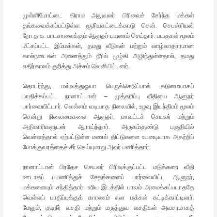
முள்ளிமோட்டை கிராம அலுவலர் பிரிவைச் சேர்ந்த மக்கள்
தங்கவைக்கப்பட்டுள்ள சூரியகட்டைக்காடு சென். செபஸ்ரியன்
றோ.த.க. பாடசாலைக்கும் ஆளுநர் பயணம் செய்தார். படகுகள் மூலம்
மீட்கப்பட்ட இம்மக்கள், தமது வீடுகள் மற்றும் வாழ்வாதாரமான
கால்நடைகள் அனைத்தும் நீரில் மூழ்கி அழிந்துள்ளதால், தமது
எதிர்காலம் குறித்து அச்சம் வெளியிட்டனர்.
தொடர்ந்து, மல்வத்துஓயா பெருக்கெடுப்பால் கடுமையாகப்
பாதிக்கப்பட்ட நானாட்டான் – முத்தரிப்பு வீதியை ஆளுநர்
பார்வையிட்டார். வெள்ளம் வடியாத நிலையில், உழவு இயந்திரம் மூலம்
சென்று நிலைமைகளை ஆளுநர், மாவட்டச் செயலர் மற்றும்
அதிகாரிகளுடன் ஆராய்ந்தார். அருகம்குண்டு பகுதியில்
வெள்ளத்தால் ஏற்பட்டுள்ள மணல் திட்டுகளை உடனடியாக அகற்றிப்
போக்குவரத்தைச் சீர் செய்யுமாறு அவர் பணித்தார்.
நானாட்டான் பிரதேச செயலர் பிரிவுக்குட்பட்ட மடுக்கரை வீதி
ஊடாகப் பயணித்துச் சேதங்களைப் பார்வையிட்ட ஆளுநர்,
மக்களையும் சந்தித்தார். உரிய இடத்தில் பாலம் அமைக்கப்படாததே
வெள்ளப் பாதிப்புக்குக் காரணம் என மக்கள் சுட்டிக்காட்டினர்.
மேலும், குடிநீர் வசதி மற்றும் மருத்துவ வசதிகள் அவசரமாகத்