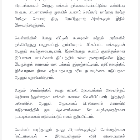
கிராமங்களைச் சேர்ந்த மக்கள் தங்கவைக்கப்பட்டுள்ள கள்ளியடி
அ.த.க. பாடசாலைக்கு முதலில் பயணம் செய்தார். மாந்தை மேற்கு
பிரதேச செயலர் திரு. அரவிந்தராஜ் அவர்களும் இதில்
இணைந்திருந்தார்.
வெள்ளத்தின் போது வீட்டின் கூரைகள் மற்றும் மரங்களில்
தங்கியிருந்து பாதுகாப்புத் தரப்பினரால் மீட்கப்பட்ட மக்களுடன்
ஆளுநர் கலந்துரையாடினார். இதன்போது, கூராய் குளத்துக்கான
நீர்ப்பாசன வாய்க்கால் திட்டத்தில் உள்ள குறைபாடுகளே இந்த
இடருக்குக் காரணம் என மக்கள் குற்றஞ்சாட்டினர். எதிர்காலத்தில்
இவ்வாறான நிலை ஏற்படாதவாறு உரிய நடவடிக்கை எடுப்பதாக
ஆளுநர் உறுதியளித்தார்.
மேலும், வெள்ளத்தில் தமது காணி ஆவணங்கள் அனைத்தும்
அழிவடைந்துள்ளதாக மக்கள் கவலை வெளியிட்டனர். இதற்குப்
பதிலளித்த ஆளுநர், அலுவலகப் பிரதிகளைக் கொண்டு
எதிர்காலத்தில் மூல ஆவணங்களை மீள வழங்குவதற்கான
நடவடிக்கைகள் எடுக்கப்படும் எனக் குறிப்பிட்டார்.
வெள்ளம் வடிந்தாலும் தமது கிராமங்களுக்குச் செல்வதற்கான
‘கட்டாடுவயல் – இராமயன்குளம்’ வீதி கடுமையாகச்