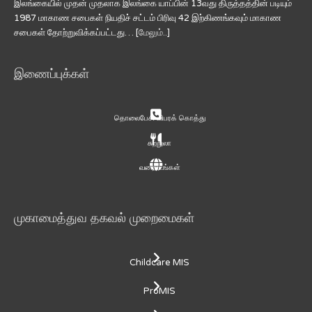
இலங்கையில் முதன் முதலாக இலங்கை யாப்பின் 13வது திருத்தத்தின் படியும்
1987 மாகாண சபைகள் நியதிச் சட்டம் பிரிவு 42 இற்கிணங்கவும் மாகாண
சபைகள் தோற்றுவிக்கப்பட்டது… [
மேலும்..
]
இணைப்புக்கள்
தொலைபேசி விபரக் கொத்து
சுற்றுலா
வரைபடங்கள்
முகாமைத்துவ தகவல் முறைமைகள்
Childcare MIS
ProMIS