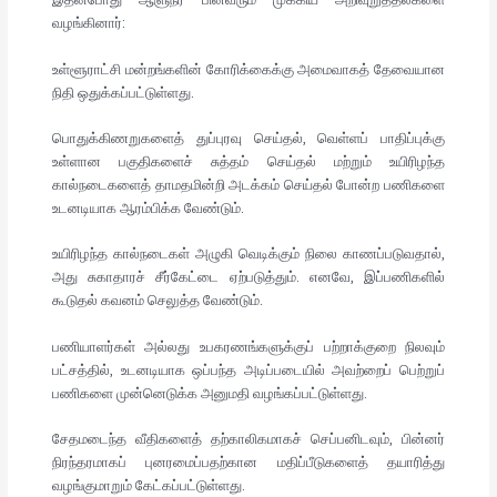
இதன்போது ஆளுநர் பின்வரும் முக்கிய அறிவுறுத்தல்களை
வழங்கினார்:
உள்ளூராட்சி மன்றங்களின் கோரிக்கைக்கு அமைவாகத் தேவையான
நிதி ஒதுக்கப்பட்டுள்ளது.
பொதுக்கிணறுகளைத் துப்புரவு செய்தல், வெள்ளப் பாதிப்புக்கு
உள்ளான பகுதிகளைச் சுத்தம் செய்தல் மற்றும் உயிரிழந்த
கால்நடைகளைத் தாமதமின்றி அடக்கம் செய்தல் போன்ற பணிகளை
உடனடியாக ஆரம்பிக்க வேண்டும்.
உயிரிழந்த கால்நடைகள் அழுகி வெடிக்கும் நிலை காணப்படுவதால்,
அது சுகாதாரச் சீர்கேட்டை ஏற்படுத்தும். எனவே, இப்பணிகளில்
கூடுதல் கவனம் செலுத்த வேண்டும்.
பணியாளர்கள் அல்லது உபகரணங்களுக்குப் பற்றாக்குறை நிலவும்
பட்சத்தில், உடனடியாக ஒப்பந்த அடிப்படையில் அவற்றைப் பெற்றுப்
பணிகளை முன்னெடுக்க அனுமதி வழங்கப்பட்டுள்ளது.
சேதமடைந்த வீதிகளைத் தற்காலிகமாகச் செப்பனிடவும், பின்னர்
நிரந்தரமாகப் புனரமைப்பதற்கான மதிப்பீடுகளைத் தயாரித்து
வழங்குமாறும் கேட்கப்பட்டுள்ளது.