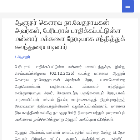
Skip
Main
to
Men
Post
content
ஆளுநர் கௌரவ நா.வேதநாயகன்
navigation
அவர்கள், பேரிடரால் பாதிக்கப்பட்டுள்ள
மன்னார் மக்களை நேரடியாக சந்தித்துக்
கலந்துரையாடினார்
/
ஆளுநர்
பேரிடரால் பாதிக்கப்பட்டுள்ள மன்னார் மாவட்டத்துக்கு இன்று
செவ்வாய்க்கிழமை (02.12.2025) வடக்கு மாகாண ஆளுநர்
கௌரவ நா.வேதநாயகன் அவர்கள் நேரடி பயணமொன்றை
மேற்கொண்டார். பாதிக்கப்பட்ட மக்களைச் சந்தித்துக்
கலந்துரையாடிய அவர், சேதமடைந்த பகுதிகளையும் நேரடியாகப்
பார்வையிட்டார். மக்கள் இயல்பு வாழ்க்கைக்குத் திரும்புவதற்குத்
தேவையான நிதியொதுக்கீடுகள் வழங்கப்பட்டுள்ளதால், மாகாண
நிர்வாகத்தினர் எவ்வித தாமதமுமின்றி நிவாரண மற்றும் புனரமைப்புப்
பணிகளை முன்னெடுக்குமாறு ஆளுநர் பணிப்புரை விடுத்தார்.
ஆளுநர் அவர்கள், மன்னார் மாவட்டத்தின் மாந்தை மேற்கு பிரதேச
செயலர் பிரிவுக்கு உட்பட்ட கூராய், ஆத்திமோட்டை உள்ளிட்ட