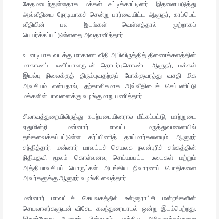
சேதமடைந்துள்ளதாக மக்கள் சுட்டிக்காட்டினர். இதனையடுத்து
அவ்வீதியை நேரடியாகச் சென்று பார்வையிட்ட ஆளுநர், காப்பெட்
வீதியின் பல இடங்கள் வெள்ளத்தால் முற்றாகப்
பெயர்க்கப்பட்டுள்ளதை அவதானித்தார்.
உடனடியாக வடக்கு மாகாண வீதி அபிவிருத்தித் திணைக்களத்தின்
மாகாணப் பணிப்பாளருடன் தொடர்புகொண்ட ஆளுநர், மக்கள்
இயல்பு நிலைக்குத் திரும்புவதற்குப் போக்குவரத்து வசதி மிக
அவசியம் என்பதால், தற்காலிகமாக அவ்வீதியைச் செப்பனிட்டு
மக்களின் பாவனைக்கு வழங்குமாறு பணித்தார்.
சிலாவத்துறையிலிருந்து கடற்படையினரால் மீட்கப்பட்டு, மாற்றுடை
ஏதுமின்றி மன்னார் மாவட்ட மருத்துவமனையில்
தங்கவைக்கப்பட்டுள்ள கர்ப்பிணித் தாய்மார்களையும் ஆளுநர்
சந்தித்தார். மன்னார் மாவட்டச் செயலக நலன்புரிச் சங்கத்தின்
நிதியுதவி மூலம் கொள்வனவு செய்யப்பட்ட உடைகள் மற்றும்
அத்தியாவசியப் பொருட்கள் அடங்கிய நிவாரணப் பொதிகளை
அவர்களுக்கு ஆளுநர் வழங்கி வைத்தார்.
மன்னார் மாவட்டச் செயலகத்தில் உள்ளூராட்சி மன்றங்களின்
செயலாளர்களுடன் விசேட கலந்துரையாடல் ஒன்று இடம்பெற்றது.