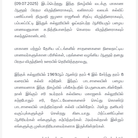
(09.07.2025) இடம்பெற்றது. இந்த நிகழ்வில் வடக்கு மாகாண
ஆளுநர் பிரதம விருந்தினராகவும், வலிகாமம் வலயக் கல்விப்
பணிப்பாளர் திருமதி ஜமுனா ராஜசீலன் சிறப்பு விருந்தினராகவும்,
பம்பலப்பிட்டி இந்துக் கல்லூரியின் ஓய்வுபெற்ற ஆசிரியரும் பழைய
மாணவனுமான க.நித்தியானந்தம் கௌரவ விருந்தினராகவும்
கலந்துகொண்டனர்.
மாகாண மற்றும் தேசிய மட்டங்களில் சாதனைகளை நிலைநாட்டிய
மாணவர்களுக்கான பரிசில்கள், பதங்களை வழங்கிய ஆளுநர் தனது
பிரதம விருந்தினர் உரையில் தெரிவித்ததாவது,
இந்தக் கல்லூரியில் 1969ஆம் ஆண்டு தரம் 4 இல் சேர்ந்து தரம் 8
வரையில் கல்வி கற்றேன். இந்தப் பாடசாலையின் பழைய
மாணவனாக இந்த நிகழ்வில் பங்கேற்பதில் பெருமையடைகின்றேன்.
நான் இங்கும் சரி உயர்தரக் கல்வியை மகாஜனக் கல்லூரியில்
கற்றபோதும் சரி, தோட்டவேலைகளைச் செய்து கொண்டு
பாடசாலையில் மாத்திரம்தான் கல்வி பயின்றோம். அன்று தனியார்
வகுப்புக்களுக்குச் சென்றது கிடையாது. அர்ப்பணிப்புள்ள
ஆசிரியர்கள் எங்களுக்கு கற்பித்தார்கள். அவர்கள்தான் இன்றும்
எங்களுக்கு முன்மாதிரியானவர்களாக இருக்கின்றார்கள்.