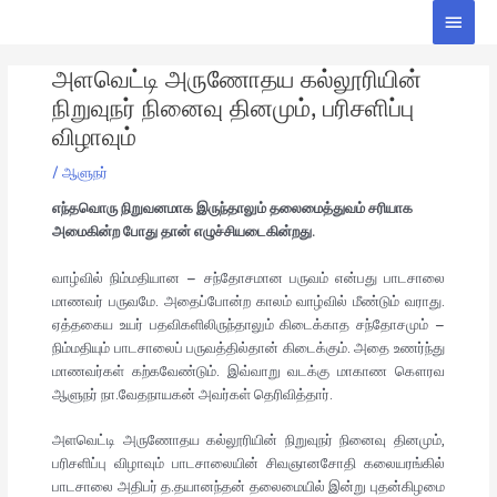
Skip
Main
to
Men
Post
content
அளவெட்டி அருணோதய கல்லூரியின்
navigation
நிறுவுநர் நினைவு தினமும், பரிசளிப்பு
விழாவும்
/
ஆளுநர்
எந்தவொரு நிறுவனமாக இருந்தாலும் தலைமைத்துவம் சரியாக
அமைகின்ற போது தான் எழுச்சியடைகின்றது.
வாழ்வில் நிம்மதியான – சந்தோசமான பருவம் என்பது பாடசாலை
மாணவர் பருவமே. அதைப்போன்ற காலம் வாழ்வில் மீண்டும் வராது.
ஏத்தகைய உயர் பதவிகளிலிருந்தாலும் கிடைக்காத சந்தோசமும் –
நிம்மதியும் பாடசாலைப் பருவத்தில்தான் கிடைக்கும். அதை உணர்ந்து
மாணவர்கள் கற்கவேண்டும். இவ்வாறு வடக்கு மாகாண கௌரவ
ஆளுநர் நா.வேதநாயகன் அவர்கள் தெரிவித்தார்.
அளவெட்டி அருணோதய கல்லூரியின் நிறுவுநர் நினைவு தினமும்,
பரிசளிப்பு விழாவும் பாடசாலையின் சிவஞானசோதி கலையரங்கில்
பாடசாலை அதிபர் த.தயானந்தன் தலைமையில் இன்று புதன்கிழமை