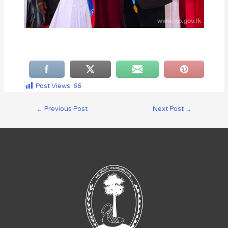
Post Views:
66
←
Previous Post
Next Post
→