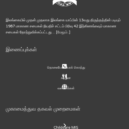
இலங்கையில் முதன் முதலாக இலங்கை யாப்பின் 13வது திருத்தத்தின் படியும்
1987 மாகாண சபைகள் நியதிச் சட்டம் பிரிவு 42 இற்கிணங்கவும் மாகாண
சபைகள் தோற்றுவிக்கப்பட்டது… [
மேலும்..
]
இணைப்புக்கள்
தொலைபேசி விபரக் கொத்து
சுற்றுலா
வரைபடங்கள்
முகாமைத்துவ தகவல் முறைமைகள்
Childcare MIS