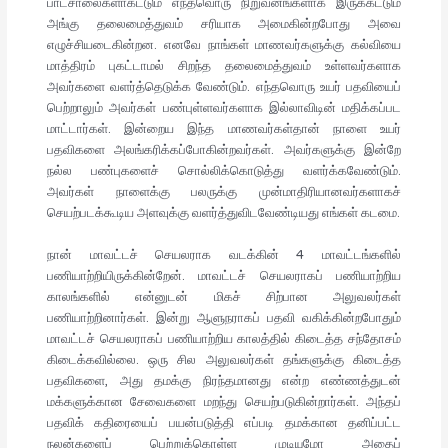
பாடசாலைகளாகட்டும் எந்தவொரு நிறுவனங்களாக இருக்கட்டும்
அங்கு தலைமைத்துவம் சரியாக அமைகின்றபோது அவை
எழுச்சியடைகின்றன. எனவே நாங்கள் மாணவர்களுக்கு கல்வியை
மாத்திரம் புகட்டாமல் சிறந்த தலைமைத்துவம் உள்ளவர்களாக
அவர்களை வளர்த்தெடுக்க வேண்டும். எந்தவொரு உயர் பதவியைப்
பெற்றாலும் அவர்கள் பண்புள்ளவர்களாக இல்லாவிடின் மதிக்கப்பட
மாட்டார்கள். இன்றைய இந்த மாணவர்கள்தான் நாளை உயர்
பதவிகளை அலங்கரிக்கப்போகின்றவர்கள். அவர்களுக்கு இன்றே
நல்ல பண்புகளைச் சொல்லிக்கொடுத்து வளர்க்கவேண்டும்.
அவர்கள் நாளைக்கு பலருக்கு முன்மாதிரியானவர்களாகச்
செயற்படக்கூடிய அளவுக்கு வளர்த்துவிடவேண்டியது எங்கள் கடமை.
நான் மாவட்டச் செயலராக வடக்கின் 4 மாவட்டங்களில்
பணியாற்றியிருக்கின்றேன். மாவட்டச் செயலராகப் பணியாற்றிய
காலங்களில் என்னுடன் மிகச் சிற்பான அலுவலர்கள்
பணியாற்றினார்கள். இன்று ஆளுநராகப் பதவி வகிக்கின்றபோதும்
மாவட்டச் செயலராகப் பணியாற்றிய காலத்தில் கிடைத்த சந்தோசம்
கிடைக்கவில்லை. ஒரு சில அலுவலர்கள் தங்களுக்கு கிடைத்த
பதவிகளை, அது தமக்கு நிரந்தமானது என்ற எண்ணத்துடன்
மக்களுக்கான சேவைகளை மறந்து செயற்படுகின்றார்கள். அந்தப்
பதவிக் கதிரையைப் பயன்படுத்தி எப்படி தமக்கான தனிப்பட்ட
நலன்களைப் பெற்றுக்கொள்ள முடியுமோ அதைப்