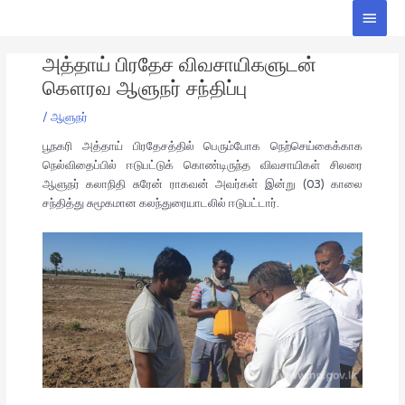
Skip
Main
to
Men
Post
content
அத்தாய் பிரதேச விவசாயிகளுடன்
navigation
கௌரவ ஆளுநர் சந்திப்பு
/
ஆளுநர்
பூநகரி அத்தாய் பிரதேசத்தில் பெரும்போக நெற்செய்கைக்காக
நெல்விதைப்பில் ஈடுபட்டுக் கொண்டிருந்த விவசாயிகள் சிலரை
ஆளுநர் கலாநிதி சுரேன் ராகவன் அவர்கள் இன்று (03) காலை
சந்தித்து சுமூகமான கலந்துரையாடலில் ஈடுபட்டார்.