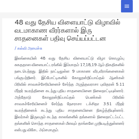
Skip
Main
to
Men
Post
content
48 வது தேசிய விளையாட்டு விழாவில்
navigation
வடமாகாண வீரர்களால் இரு
சாதனைகள் பதிவு செய்யப்பட்டன
/
கல்வி அமைச்சு
இலங்கையின் 48 வது தேசிய விளையாட்டு விழா கொழும்பு
சுகததாஸ விளையாட்டரங்கில் இம்மாதம் 17,18,19 ஆம் திகதிகளில்
நடைபெற்றது. இதில் நாட்டிலுள்ள 9 மாகாண வீர,வீராங்கனைகள்
பங்குபற்றினர். இப்போட்டிகளில் கோலூன்றிப்பாய்தல் ஆண்கள்
பிரிவில் சாவகச்சேரியினைச் சேர்ந்த அருந்தவராசா புவிதரன் 5.11
மீற்றர் உயரத்தினை கடந்து புதிய சாதனையினை நிலைநாட்டியுள்ளார்.
அத்தோடு கோலூன்றிப்பாய்தல் பெண்கள் பிரிவில்
சாவகச்சேரியினைச் சேர்ந்த நேசராசா டக்சிதா 3.51 மீற்றர்
உயரத்தினைக் கடந்து புதிய சாதனையினை நிகழ்த்தியுள்ளார்.
இவர்கள் இருவரும் கடந்த காலங்களில் தங்களால் நிலைநாட்டப்பட்ட
தங்களின் சொந்த சாதனைகள் மீளவும் தாங்களே முறியடித்துள்ளனர்
என்பது விசேட அம்சமாகும்.