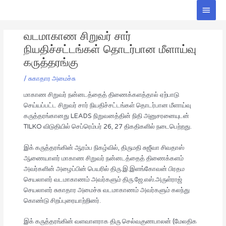
Skip
Main
to
Men
Post
content
வடமாகாண சிறுவர் சார்
navigation
நியதிச்சட்டங்கள் தொடர்பான மீளாய்வு
கருத்தரங்கு
/
சுகாதார அமைச்சு
மாகாண சிறுவர் நன்னடத்தைத் திணைக்களத்தால் ஏற்பாடு
செய்யப்பட்ட சிறுவர் சார் நியதிச்சட்டங்கள் தொடர்பான மீளாய்வு
கருத்தரங்கானது LEADS நிறுவனத்தின் நிதி அனுசரனையுடன்
TILKO விடுதியில் செப்ரெம்பர் 26, 27 திகதிகளில் நடைபெற்றது.
இக் கருத்தரங்கின் ஆரம்ப நிகழ்வில், திருமதி சுஜீவா சிவதாஸ்
ஆணையாளர் மாகாண சிறுவர் நன்னடத்தைத் திணைக்களம்
அவர்களின் அழைப்பின் பெயரில் திரு.இ.இளங்கோவன் பிரதம
செயலாளர் வடமாகாணம் அவர்களும் திரு.ஜே.எஸ்.அருள்ராஜ்
செயலாளர் சுகாதார அமைச்சு வடமாகாணம் அவர்களும் கலந்து
கொண்டு சிறப்புரையாற்றினர்.
இக் கருத்தரங்கின் வளவாளராக திரு செல்வகுணபாலன் (மேலதிக