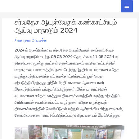
Skip
Main
to
Men
Post
content
சர்வதேச ஆயுள்வேதக் கண்காட்சியும்
navigation
ஆய்வு மாநாடும் 2024
/
சுகாதார அமைச்சு
2024 ம் ஆண்டுக்கரிய சர்வதேச ஆயுள்வேதக் கண்காட்சியும்
ஆய்வுமாநாடும் கடந்த 09.08.2024 தொடக்கம் 11.08.2024 ம்
திகதிவரை மூன்று நாட்கள் தென்மாகாணம் காலிமாவட்டத்தின்
மாநகரசபை வளாகத்தில் நடைபெற்றது. இதில் வடமாகாண சுதேச
மருத்துவத்திணைக்களம் கண்காட்சிக்கூடம் ஒன்றினை
ஏற்படுத்தியிருந்தது. இதில் பிரதி மாகாண ஆணையாளர்
இவைத்தியர்கள் பங்குபற்றியிருந்தனர். இக்கண்காட்சியில்
வடமாகாண சுதேச மருத்துவ திணைக்களத்தின் மருந்து உற்பத்திப்
பிரிவினரால் தயாரிக்கப்பட்ட மருந்துகள் சுதேச மருத்துவத்
திணைக்களத்தின் வெளியீடுகள் மற்றும் ஆரோக்கிய சிற்றுண்டிகள்,
கோப்பிவகைகள் காட்சிப்படுத்தப்பட்டு விற்பனையும் இடம்பெற்றது.