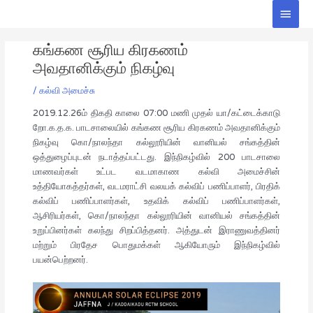
Skip
Main
to
Men
Post
content
கங்கண சூரிய கிரகணம்
navigation
அவதானிக்கும் நிகழ்வு
/
கல்வி அமைச்சு
2019.12.26ம் திகதி காலை 07:00 மணி முதல் யா/கட்டைக்காடு
றோ.க.த.க. பாடசாலையில் கங்கண சூரிய கிரகணம் அவதானிக்கும்
நிகழ்வு கொ/நாலந்தா கல்லூரியின் வானியல் சங்கத்தின்
ஒத்துழைப்புடன் நடாத்தப்பட்டது. இந்நிகழ்வில் 200 பாடசாலை
மாணவர்கள் உட்பட வடமாகாண கல்வி அமைச்சின்
உத்தியோகத்தர்கள், வடமராட்சி வலயக் கல்விப் பணிப்பாளர், பிரதிக்
கல்விப் பணிப்பாளர்கள், உதவிக் கல்விப் பணிப்பாளர்கள்,
ஆசிரியர்கள், கொ/நாலந்தா கல்லூரியின் வானியல் சங்கத்தின்
உறுப்பினர்கள் கலந்து சிறப்பித்தனர். அத்துடன் இராணுவத்தினர்
மற்றும் பிரதேச பொதுமக்கள் ஆகியோரும் இந்நிகழ்வில்
பயன்பெற்றனர்.