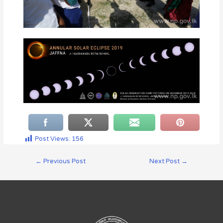
Post Views:
156
←
Previous Post
Next Post
→