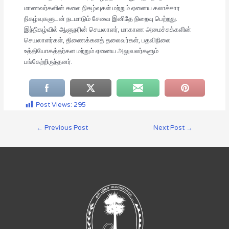
மாணவர்களின் கலை நிகழ்வுகள் மற்றும் ஏனைய கலாச்சார
நிகழ்வுகளுடன் நடமாடும் சேவை இனிதே நிறைவு பெற்றது.
இந்நிகழ்வில் ஆளுநரின் செயலாளர், மாகாண அமைச்சுக்களின்
செயலாளர்கள், திணைக்களத் தலைவர்கள், பதவிநிலை
உத்தியோகத்தர்கள மற்றும் ஏனைய அலுவலர்களும்
பங்கேற்றிருந்தனர்.
Post Views:
295
←
Previous Post
Next Post
→