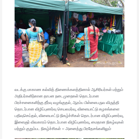
வடக்கு மாகாண கல்வித் திணைக்களத்தினால் ஆசிரியர்கள் மற்றும்
அதிபர்களிற்கான தாபன நடைமுறைகள் தொடர்பான
பிரச்சனைகளிற்கு தீர்வு வழங்குதல், ஆரம்ப பிள்ளைபருவ விருத்தி
தொடர்பான விழிப்புணர்வு செயலமர்வு, விளையாட்டு கழகங்களை
பதிவுசெய்தல், விளையாட்டு நிகழ்ச்சிகள் தொடர்பான விழிப்புணர்வு,
இளைஞர் விவகாரம் தொடர்பான விழிப்புணர்வு, மைதான நிகழ்வுகள்
மற்றும் குறும்பட நிகழ்ச்சிகள் – அனைத்து பிரதேசங்களிலும்