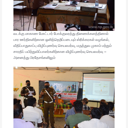
வடக்கு மாகாண மோட்டார் போக்குவரத்து திணைக்களத்தினால்
பார ஊர்திகளிற்கான ஒளித்தெறிப்படையும் ஸ்ரிக்கரகள் வழங்கல்,
வீதிப்பாதுகாப்பு விழிப்புணர்வு செயலமர்வு, மருத்துவ முகாம் மற்றும்
சாரதிப் பயிற்றுவிப்பாளர்களிற்கான விழிப்புணர்வு செயலமர்வு –
அனைத்து பிரதேசங்களிலும்