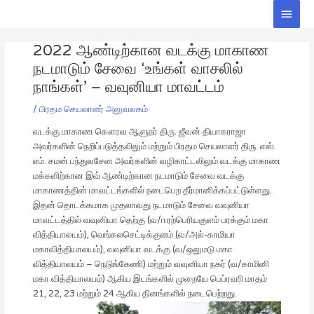
Skip
Main
to
Men
Post
content
2022 ஆண்டிற்கான வடக்கு மாகாண
navigation
நடமாடும் சேவை ‘உங்கள் வாசலில்
நாங்கள்’ – வவுனியா மாவட்டம்
/
பிரதம செயலாளர் அலுவலகம்
வடக்கு மாகாண கௌரவ ஆளுநர் திரு. ஜீவன் தியாகராஜா
அவர்களின் நெறிப்படுத்தலிலும் மற்றும் பிரதம செயலாளர் திரு. எஸ்.
எம். சமன் பந்துலசேன அவர்களின் வழிகாட்டலிலும் வடக்கு மாகாண
மக்களிற்கான இவ் ஆண்டிற்கான நடமாடும் சேவை வடக்கு
மாகாணத்தின் மாவட்டங்களில் நடைபெற தீர்மானிக்கப்பட்டுள்ளது.
இதன் தொடக்கமாக முதலாவது நடமாடும் சேவை வவுனியா
மாவட்டத்தில் வவுனியா தெற்கு (வ/ஈரற்பெரியகுளம் பரக்கும் மகா
வித்தியாலயம்), வெங்கலசெட்டிக்குளம் (வ/அல்-காமியா
மகாவித்தியாலயம்), வவுனியா வடக்கு (வ/ஒலுமடு மகா
வித்தியாலயம் – நெடுங்கேணி) மற்றும் வவுனியா நகர் (வ/காமினி
மகா வித்தியாலயம்) ஆகிய இடங்களில் முறையே பெப்ரவரி மாதம்
21, 22, 23 மற்றும் 24 ஆகிய தினங்களில் நடைபெற்றது.