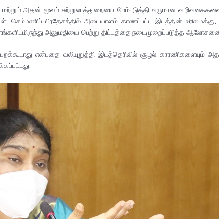
மற்றும் அதன் மூலம் சுற்றுலாத்துறையை மேம்படுத்தி வருமான வழிவகைகளை 
ெம்மணிப் பிரதேசத்தில் அடையாளம் காணப்பட்ட இடத்தின் உரிமைக்கு, உரித
ளங்களிடமிருந்து அனுமதியை பெற்று திட்டத்தை நடைமுறைப்படுத்த ஆலோசனை
ம்பெறக்கூடாது என்பதை வலியுறுத்தி இடத்தெரிவில் சூழல் காரணிகளையும் அ
கப்பட்டது.