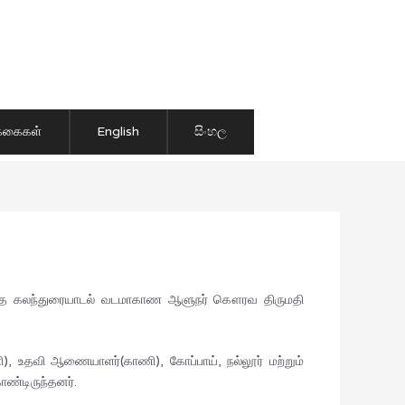
ிக்கைகள்
English
සිංහල
ுறித்த கலந்துரையாடல் வடமாகாண ஆளுநர் கௌரவ திருமதி
), உதவி ஆணையாளர்(காணி), கோப்பாய், நல்லூர் மற்றும்
ண்டிருந்தனர்.