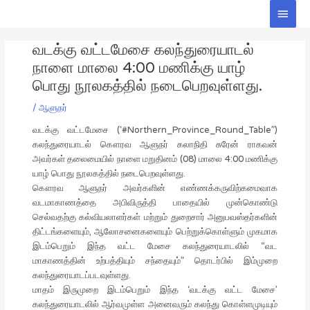
Skip
Main
to
Men
Post
content
வடக்கு வட்டமேசை கலந்துரையாடல்
navigation
நாளை மாலை 4:00 மணிக்கு யாழ்
பொது நூலகத்தில் நடைபெறவுள்ளது.
/
ஆளுநர்
வடக்கு வட்டமேசை (‘
#Northern_Province_Round_
Table
”)
கலந்துரையாடல் கௌரவ ஆளுநர் கலாநிதி சுரேன் ராகவன்
அவர்கள் தலைமையில் நாளை மறுதினம் (08) மாலை 4:00 மணிக்கு
யாழ் பொது நூலகத்தில் நடைபெறவுள்ளது.
கௌரவ ஆளுநர் அவர்களின் எண்ணக்கருவிற்கமைவாக
வடமாகாணத்தை அபிவிருத்தி பாதையில் முன்கொண்டு
செல்வதற்கு கல்வியலாளர்கள் மற்றும் துறைசார் அனுபவஸ்தர்களின்
திட்டங்களையும், ஆலோசனைகளையும் பெற்றுக்கொள்ளும் முகமாக
இடம்பெறும் இந்த வட்ட மேசை கலந்துரையாடலில் “வட
மாகாணத்தின் உற்பத்தியும் சந்தையும்” தொடர்பில் இம்முறை
கலந்துரையாடப்படவுள்ளது.
மாதம் இருமுறை இடம்பெறும் இந்த ‘வடக்கு வட்ட மேசை’
கலந்துரையாடலில் ஆர்வமுள்ள அனைவரும் கலந்து கொள்ளமுடியும்