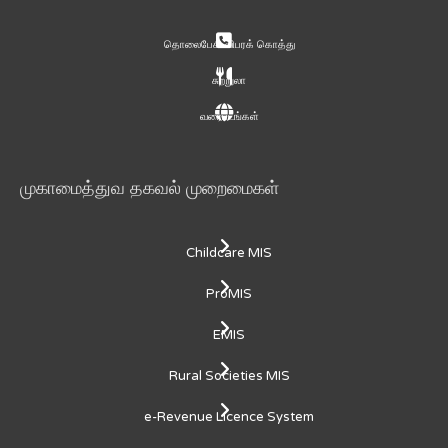
தொலைபேசி விபரக் கொத்து
சுற்றுலா
வரைபடங்கள்
முகாமைத்துவ தகவல் முறைமைகள்
Childcare MIS
ProMIS
EMIS
Rural Societies MIS
e-Revenue Licence System