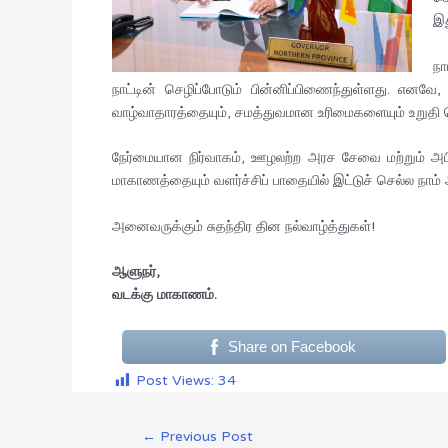
இத
நா
நாட்டின் செழிப்போடும் பின்னிப்பிணைந்துள்ளது. எ
வாழ்வாதாரத்தையும், சமத்துவமான உரிமைகளையும் உறுதி செ
நேர்மையான நிர்வாகம், ஊழலற்ற அரச சேவை மற்றும் அபி
மாகாணத்தையும் வளர்ச்சிப் பாதையில் இட்டுச் செல்ல நா
அனைவருக்கும் சுதந்திர தின நல்வாழ்த்துகள்!
ஆளுநர்,
வடக்கு மாகாணம்.
Share on Facebook
Post Views:
34
←
Previous Post