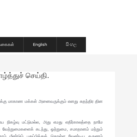
ிக்கைகள்
English
සිංහල
த்துச் செய்தி.
்கு மாகாண மக்கள் அனைவருக்கும் எனது சுதந்திர தின
ாய நிகழ்வு மட்டுமல்ல, அது எமது எதிர்காலத்தை நாமே
 வேற்றுமைகளைக் கடந்து, ஒற்றுமை, சமாதானம் மற்றும்
ாம் மீண்டும் புதுப்பித்துக் கொள்ள வேண்டிய தருணம்